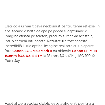
Eletrico a urmărit ceva neobişnuit pentru tema reflexiei în
apă, făcând o baltă de apă pe podea şi capturând o
imagine afişată pe telefon, precum şi reflexia acesteia,
într-o cameră întunecată. Rezultatul a fost această
incredibilă iluzie optică. Imagine realizată cu un aparat
foto
Canon EOS M50 Mark II
cu obiectiv
Canon EF-M 18-
150mm f/3.5-6.3 IS STM
la 18 mm, 1,6 s, f/14 şi ISO 100. ©
Peter Jay
Faptul de a vedea dublu este suficient pentru a