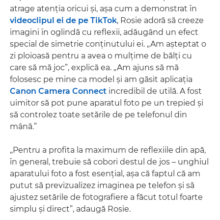
atrage atenţia oricui şi, aşa cum a demonstrat în
videoclipul ei de pe TikTok
, Rosie adoră să creeze
imagini în oglindă cu reflexii, adăugând un efect
special de simetrie conţinutului ei. „Am aşteptat o
zi ploioasă pentru a avea o mulţime de bălţi cu
care să mă joc”, explică ea. „Am ajuns să mă
folosesc pe mine ca model şi am găsit aplicaţia
Canon Camera Connect
incredibil de utilă. A fost
uimitor să pot pune aparatul foto pe un trepied şi
să controlez toate setările de pe telefonul din
mână.”
„Pentru a profita la maximum de reflexiile din apă,
în general, trebuie să cobori destul de jos – unghiul
aparatului foto a fost esenţial, aşa că faptul că am
putut să previzualizez imaginea pe telefon şi să
ajustez setările de fotografiere a făcut totul foarte
simplu şi direct”, adaugă Rosie.