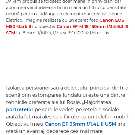
„Mi-am propus să folosesc doar mâna în prim-plan, dar
apoi mi-a venit ideea să ţin în mână un filtru cu densitate
neutră pentru a adăuga un element mai creativ”, spune
Eletrico. Imagine realizată cu un aparat foto
Canon EOS
M50 Mark II
cu obiectiv
Canon EF-M 18-150mm f/3.5-6.3 IS
STM
la 18 mm, 1/100 s, f/3,5 şi ISO 100. © Peter Jay
Izolarea persoanei sau a obiectului principal dintr-o
scenă prin estomparea fundalului este una dintre
tehnicile preferate ale lui Rosie. „Majoritatea
portretelor
pe care le vedeţi pe reţelele sociale
arată la fel, mai ales cele făcute cu un telefon mobil.
Obiectivul meu
Canon EF 35mm f/1.4L II USM
îmi
oferă un avantaj, deoarece cea mai mare