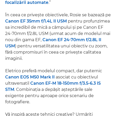
focalizării automate
.”
În ceea ce priveşte obiectivele, Rosie se bazează pe
Canon EF 35mm f/1.4L II USM
pentru profunzimea
sa incredibil de mică a câmpului şi pe Canon EF
24-70mm f/2.8L USM (urmat acum de modelul mai
nou din gama EF,
Canon EF 24-70mm f/2.8L II
USM
) pentru versatilitatea unui obiectiv cu zoom,
fără compromisuri în ceea ce priveşte calitatea
imaginii.
Eletrico preferă modelul compact, dar puternic
Canon EOS M50 Mark II
asociat cu obiectivul
ultraversatil
Canon EF-M 18-150mm f/3.5-6.3 IS
STM
. Combinaţia a depăşit aşteptările sale
exigente pentru aproape orice scenariu de
fotografiere.
Vă inspiră aceste tehnici creative? Urmăriţi