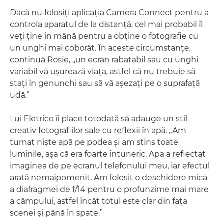
Dacă nu folosiţi aplicaţia Camera Connect pentru a
controla aparatul de la distanţă, cel mai probabil îl
veţi ţine în mână pentru a obţine o fotografie cu
un unghi mai coborât. În aceste circumstanţe,
continuă Rosie, „un ecran rabatabil sau cu unghi
variabil vă uşurează viaţa, astfel că nu trebuie să
staţi în genunchi sau să vă aşezaţi pe o suprafaţă
udă.”
Lui Eletrico îi place totodată să adauge un stil
creativ fotografiilor sale cu reflexii în apă. „Am
turnat nişte apă pe podea şi am stins toate
luminile, aşa că era foarte întuneric. Apa a reflectat
imaginea de pe ecranul telefonului meu, iar efectul
arată nemaipomenit. Am folosit o deschidere mică
a diafragmei de f/14 pentru o profunzime mai mare
a câmpului, astfel încât totul este clar din faţa
scenei şi până în spate.”