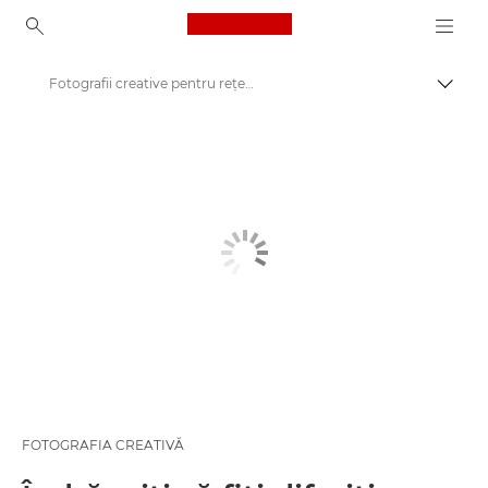
Canon Logo, back to ho
Fotografii creative pentru reţelele sociale
Comut
Canon
Inspiră-te | Sfaturi pentru fotografie şi imprimare şi ghiduri de achiziţie
Sfaturi şi tehnici de fotografie şi imprimare
FOTOGRAFIA CREATIVĂ