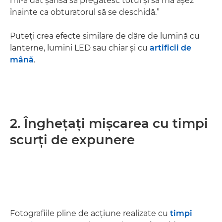
mi-a dat şansa să pregătesc totul şi să mă aşez
înainte ca obturatorul să se deschidă.”
Puteţi crea efecte similare de dâre de lumină cu
lanterne, lumini LED sau chiar şi cu
artificii de
mână
.
2. Îngheţaţi mişcarea cu timpi
scurţi de expunere
Fotografiile pline de acţiune realizate cu
timpi