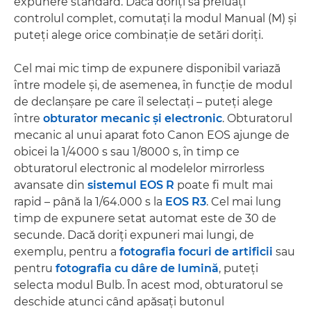
expunere standard. Dacă doriţi să preluaţi
controlul complet, comutaţi la modul Manual (M) şi
puteţi alege orice combinaţie de setări doriţi.
Cel mai mic timp de expunere disponibil variază
între modele şi, de asemenea, în funcţie de modul
de declanşare pe care îl selectaţi – puteţi alege
între
obturator mecanic şi electronic
. Obturatorul
mecanic al unui aparat foto Canon EOS ajunge de
obicei la 1/4000 s sau 1/8000 s, în timp ce
obturatorul electronic al modelelor mirrorless
avansate din
sistemul EOS R
poate fi mult mai
rapid – până la 1/64.000 s la
EOS R3
. Cel mai lung
timp de expunere setat automat este de 30 de
secunde. Dacă doriţi expuneri mai lungi, de
exemplu, pentru a
fotografia focuri de artificii
sau
pentru
fotografia cu dâre de lumină
, puteţi
selecta modul Bulb. În acest mod, obturatorul se
deschide atunci când apăsaţi butonul