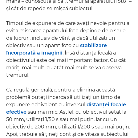
mână – cunoscută şi ca „tremur al aparatului foto” –
şi cât de repede se mişcă subiectul.
Timpul de expunere de care aveţi nevoie pentru a
evita mişcarea aparatului foto depinde de o serie
de lucruri, inclusiv de vânt şi dacă utilizaţi un
obiectiv sau un aparat foto cu
stabilizare
încorporată a imaginii
. Însă distanţa focală a
obiectivului este cel mai important factor. Cu cât
măriţi mai mult, cu atât mai mult se va observa
tremurul.
Ca regulă generală, pentru a elimina această
problemă puteţi încerca să utilizaţi un timp de
expunere echivalent cu inversul
distanţei focale
efective
sau mai mic. Astfel, cu obiectivul setat la
50 mm, utilizaţi 1/50 s sau mai puţin, iar cu un
obiectiv de 200 mm, utilizaţi 1/200 s sau mai puţin.
Apoi, trebuie să ţineţi cont şi de viteza subiectului