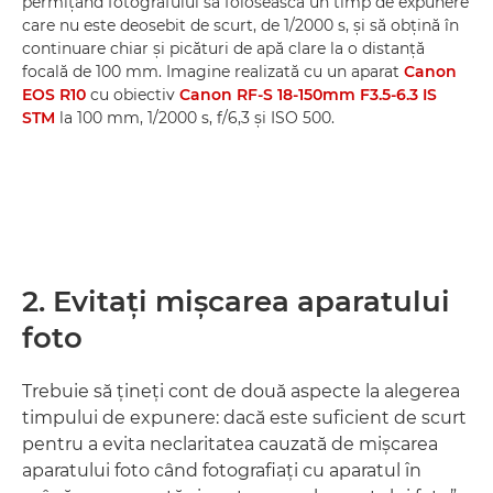
permiţând fotografului să folosească un timp de expunere
care nu este deosebit de scurt, de 1/2000 s, şi să obţină în
continuare chiar şi picături de apă clare la o distanţă
focală de 100 mm. Imagine realizată cu un aparat
Canon
EOS R10
cu obiectiv
Canon RF-S 18-150mm F3.5-6.3 IS
STM
la 100 mm, 1/2000 s, f/6,3 şi ISO 500.
2. Evitaţi mişcarea aparatului
foto
Trebuie să ţineţi cont de două aspecte la alegerea
timpului de expunere: dacă este suficient de scurt
pentru a evita neclaritatea cauzată de mişcarea
aparatului foto când fotografiaţi cu aparatul în