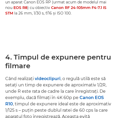
un aparat Canon EOS RP (urmat acum de modelul mai
nou
EOS R8
) cu obiectiv
Canon RF 24-105mm F4-7.1 IS
STM
la 26 mm, 1/30 s, f/16 şi ISO 100.
4. Timpul de expunere pentru
filmare
Când realizaţi
videoclipuri
, o regulă utilă este să
setaţi un timp de expunere de aproximativ 1/2R,
unde R este rata de cadre la care înregistraţi. De
exemplu, dacă filmaţi în 4K 60p pe
Canon EOS
R10
, timpul de expunere ideal este de aproximativ
1/125 s – puţin peste dublul ratei de 60 cps la care
aparatul foto înregistrează. Aceasta evită