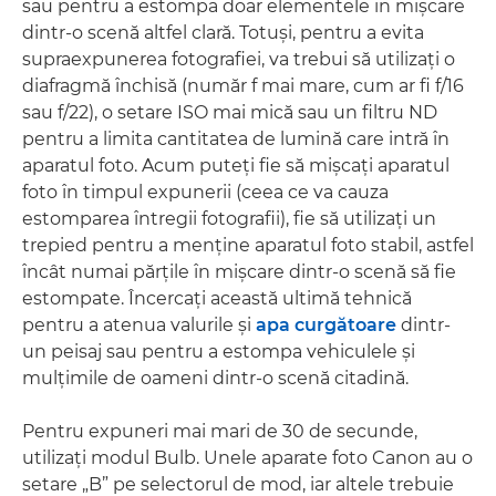
sau pentru a estompa doar elementele în mişcare
dintr-o scenă altfel clară. Totuşi, pentru a evita
supraexpunerea fotografiei, va trebui să utilizaţi o
diafragmă închisă (număr f mai mare, cum ar fi f/16
sau f/22), o setare ISO mai mică sau un filtru ND
pentru a limita cantitatea de lumină care intră în
aparatul foto. Acum puteţi fie să mişcaţi aparatul
foto în timpul expunerii (ceea ce va cauza
estomparea întregii fotografii), fie să utilizaţi un
trepied pentru a menţine aparatul foto stabil, astfel
încât numai părţile în mişcare dintr-o scenă să fie
estompate. Încercaţi această ultimă tehnică
pentru a atenua valurile şi
apa curgătoare
dintr-
un peisaj sau pentru a estompa vehiculele şi
mulţimile de oameni dintr-o scenă citadină.
Pentru expuneri mai mari de 30 de secunde,
utilizaţi modul Bulb. Unele aparate foto Canon au o
setare „B” pe selectorul de mod, iar altele trebuie