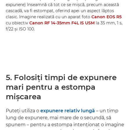
expunere) înseamnă că tot ce se mişcă, precum această
cascadă, va fi estompat, oferind apei un aspect lăptos
clasic. Imagine realizată cu un aparat foto
Canon EOS R5
cu obiectiv
Canon RF 14-35mm F4L IS USM
la 35 mm, 1 s,
f/22 şi ISO 100.
5. Folosiţi timpi de expunere
mari pentru a estompa
mişcarea
Puteţi utiliza o
expunere relativ lungă
– un timp
lung de expunere, mai mare de o secundă, să
spunem – pentru a estompa intenţionat o imagine