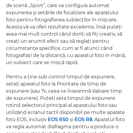
de scenă „Sport”, care va configura automat
expunerea şi setările de focalizare ale aparatului
foto pentru fotografierea subiecţilor în mişcare.
Acesta vă va oferi rezultate excelente, însă puteţi
avea mai mult control când doriţi să fiţi creativ, să
creaţi un anumit efect sau să reglaţi pentru
circumstanţe specifice, cum ar fi atunci când
fotografiaţi de la distanţă, cu aparatul foto în mână,
un subiect care se mişcă rapid.
Pentru a ţine sub control timpul de expunere,
setaţi aparatul foto la Prioritate de timp de
expunere (sau Tv, ceea ce înseamnă Valoare timp
de expunere). Puteţi seta timpul de expunere
rotind selectorul principal al aparatului foto sau
utilizând ecranul tactil disponibil pe multe aparate
foto EOS, inclusiv
EOS R50
şi
EOS R8
. Aparatul foto
va regla automat diafragma pentru a produce o