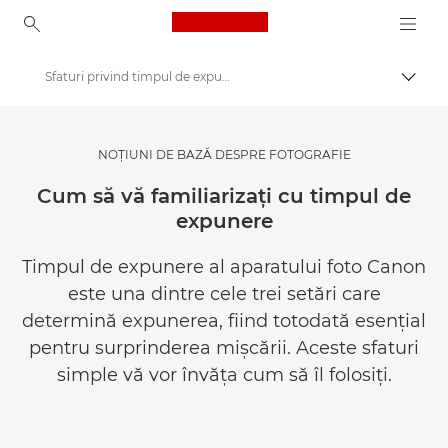
Canon Logo, back to ho
Sfaturi privind timpul de expunere
Comut
Canon
Inspiră-te | Sfaturi pentru fotografie şi imprimare şi ghiduri de achiziţie
NOŢIUNI DE BAZĂ DESPRE FOTOGRAFIE
Sfaturi şi tehnici de fotografie şi imprimare
Cum să vă familiarizaţi cu timpul de
expunere
Timpul de expunere al aparatului foto Canon
este una dintre cele trei setări care
determină expunerea, fiind totodată esenţial
pentru surprinderea mişcării. Aceste sfaturi
simple vă vor învăţa cum să îl folosiţi.