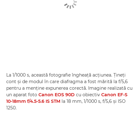
La 1/1000 s, această fotografie îngheaţă acţiunea. Ţineţi
cont şi de modul în care diafragma a fost mărită la f/5,6
pentru a menţine expunerea corectă. Imagine realizată cu
un aparat foto
Canon EOS 90D
cu obiectiv
Canon EF-S
10-18mm f/4.5-5.6 IS STM
la 18 mm, 1/1000 s, f/5,6 şi ISO
1250.