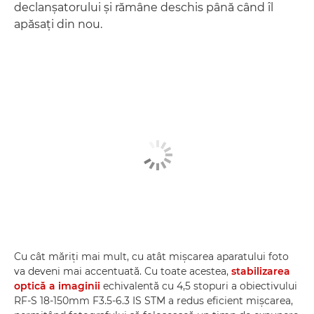
declanşatorului şi rămâne deschis până când îl
apăsaţi din nou.
Cu cât măriţi mai mult, cu atât mişcarea aparatului foto
va deveni mai accentuată. Cu toate acestea,
stabilizarea
optică a imaginii
echivalentă cu 4,5 stopuri a obiectivului
RF-S 18-150mm F3.5-6.3 IS STM a redus eficient mişcarea,