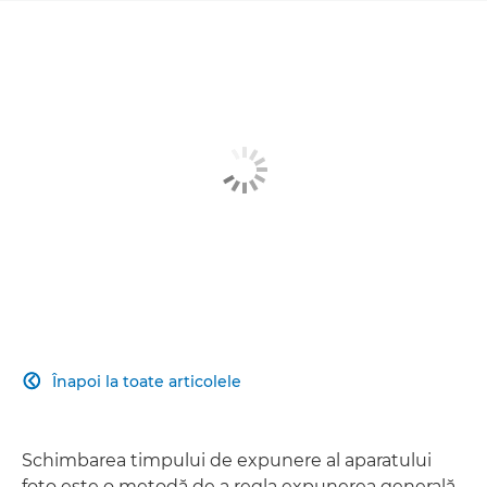
Înapoi la toate articolele

Schimbarea timpului de expunere al aparatului
foto este o metodă de a regla expunerea generală