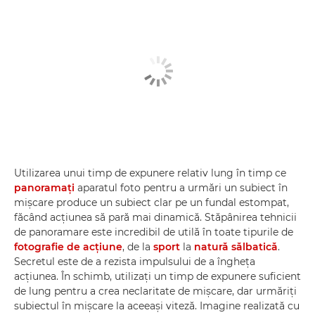
Utilizarea unui timp de expunere relativ lung în timp ce
panoramaţi
aparatul foto pentru a urmări un subiect în
mişcare produce un subiect clar pe un fundal estompat,
făcând acţiunea să pară mai dinamică. Stăpânirea tehnicii
de panoramare este incredibil de utilă în toate tipurile de
fotografie de acţiune
, de la
sport
la
natură sălbatică
.
Secretul este de a rezista impulsului de a îngheţa
acţiunea. În schimb, utilizaţi un timp de expunere suficient
de lung pentru a crea neclaritate de mişcare, dar urmăriţi
subiectul în mişcare la aceeaşi viteză. Imagine realizată cu