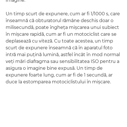
imagine.
Un timp scurt de expunere, cum ar fi 1/1000 s, care
înseamnă că obturatorul rămâne deschis doar o
milisecundă, poate îngheţa mişcarea unui subiect
în mişcare rapidă, cum ar fi un motociclist care se
deplasează cu viteză. Cu toate acestea, un timp
scurt de expunere înseamnă că în aparatul foto
intră mai puţină lumină, astfel încât în mod normal
veţi mări diafragma sau sensibilitatea ISO pentru a
asigura o imagine bine expusă. Un timp de
expunere foarte lung, cum ar fi de 1 secundă, ar
duce la estomparea motociclistului în mişcare.