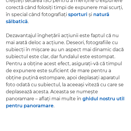
creşteţi setarea ISO pentru a menţine o expunere
corectă când folosiţi timpi de expunere mai scurţi,
în special când fotografiaţi
sporturi
şi
natură
sălbatică
.
Dezavantajul îngheţării acţiunii este faptul că nu
mai arată deloc a acţiune. Deseori, fotografiile cu
subiecţi în mişcare au un aspect mai dinamic dacă
subiectul este clar, dar fundalul este estompat.
Pentru a obţine acest efect, asiguraţi-vă că timpul
de expunere este suficient de mare pentru a
obţine puţină estompare, apoi deplasaţi aparatul
foto odată cu subiectul, la aceeaşi viteză cu care se
deplasează acesta. Aceasta se numeşte
panoramare – aflaţi mai multe în
ghidul nostru util
pentru panoramare
.