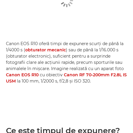
Canon EOS R10 oferă timpi de expunere scurţi de până la
1/4000 s (
obturator mecanic
) sau de până la 1/16.000 s
(obturator electronic), suficient pentru a surprinde
fotografii clare ale acţiunii rapide, precum sporturile sau
animalele în mişcare. Imagine realizată cu un aparat foto
Canon EOS R10
cu obiectiv
Canon RF 70-200mm F2.8L IS
USM
la 100 mm, 1/2000 s, f/2,8 şi ISO 320.
Ce este timpul de expunere?