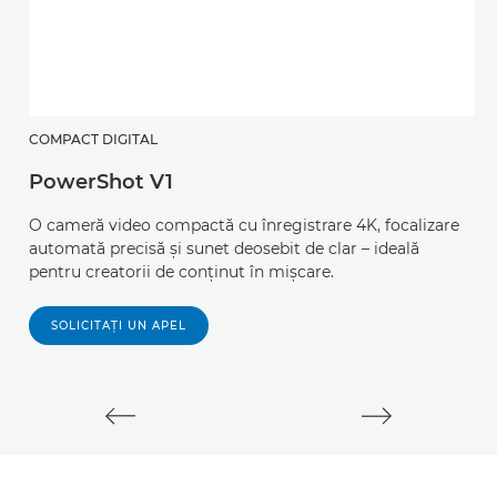
COMPACT DIGITAL
A
PowerShot V1
E
O cameră video compactă cu înregistrare 4K, focalizare
D
automată precisă şi sunet deosebit de clar – ideală
i
pentru creatorii de conţinut în mişcare.
f
SOLICITAŢI UN APEL