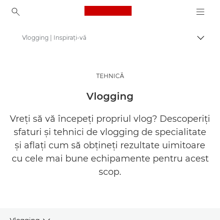
Canon Logo, back to ho
Vlogging | Inspiraţi-vă
Comut
Canon
Inspiră-te | Sfaturi pentru fotografie şi imprimare şi ghiduri de achiziţie
TEHNICĂ
Sfaturi şi tehnici de fotografie şi imprimare
Vlogging
Vreţi să vă începeţi propriul vlog? Descoperiţi
sfaturi şi tehnici de vlogging de specialitate
şi aflaţi cum să obţineţi rezultate uimitoare
cu cele mai bune echipamente pentru acest
scop.
Vlogging