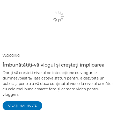
VLOGGING
Îmbunătăţiţi-vă vlogul şi creşteţi implicarea
Doriţi să creşteţi nivelul de interacţiune cu vlogurile
dumneavoastră? Iată câteva sfaturi pentru a dezvolta un
public şi pentru a vă duce conţinutul video la nivelul următor
cu cele mai bune aparate foto şi camere video pentru
vloggeri.
AFLAŢI MAI MULTE