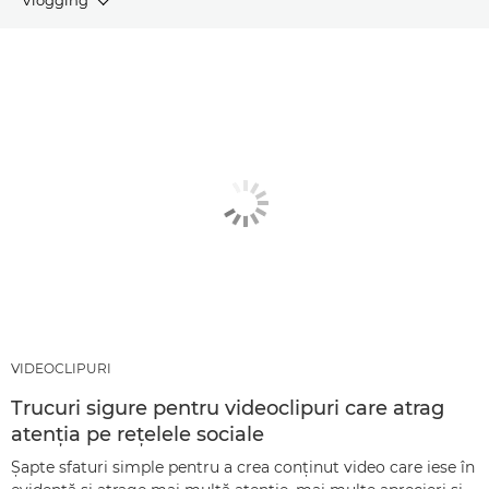
ARTICOLE
PRODUSE ŞI PACHETE RECOMANDATE
ALTE TEHNICI
VIDEOCLIPURI
Trucuri sigure pentru videoclipuri care atrag
atenţia pe reţelele sociale
Şapte sfaturi simple pentru a crea conţinut video care iese în