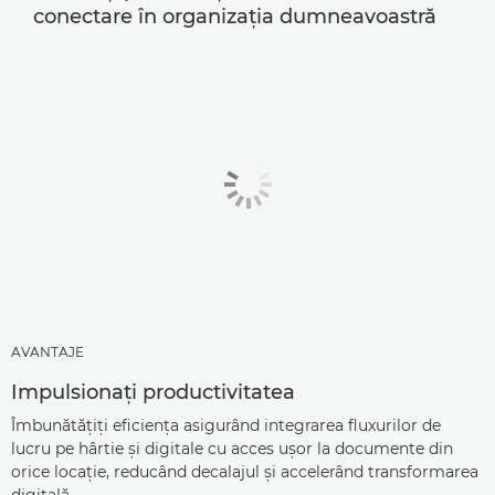
conectare în organizaţia dumneavoastră
AVANTAJE
Impulsionaţi productivitatea
Îmbunătăţiţi eficienţa asigurând integrarea fluxurilor de
lucru pe hârtie şi digitale cu acces uşor la documente din
orice locaţie, reducând decalajul şi accelerând transformarea
digitală