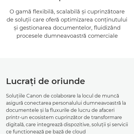
ECOSISTEM
O gamă flexibilă, scalabilă şi cuprinzătoare
de soluţii care oferă optimizarea conţinutului
SOFTWARE ASOCIAT
şi gestionarea documentelor, fluidizând
procesele dumneavoastră comerciale
SERVICII
SOLICITAŢI INFORMAŢII
Lucraţi de oriunde
Soluţiile Canon de colaborare la locul de muncă
asigură conectarea personalului dumneavoastră la
documentele şi la fluxurile de lucru de afaceri
printr-un ecosistem cuprinzător de transformare
digitală, care integrează dispozitive, soluţii şi servicii
ce funcţionează pe bază de cloud