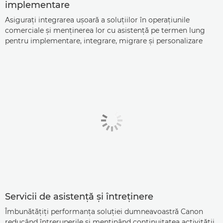
implementare
Asiguraţi integrarea uşoară a soluţiilor în operaţiunile
comerciale şi menţinerea lor cu asistenţă pe termen lung
pentru implementare, integrare, migrare şi personalizare
Servicii de asistenţă şi întreţinere
Îmbunătăţiţi performanţa soluţiei dumneavoastră Canon
reducând întreruperile şi menţinând continuitatea activităţii