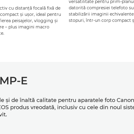
versatilitate pentru prim-planu
datorită compresiei telefoto sub
tiv cu distanţă focală fixă de
stabilizării imaginii echivalente
ompact şi uşor, ideal pentru
stopuri, într-un corp compact ş
ierea peisajelor, vlogging şi
are – plus imagini macro
te.
, MP-E
ile şi de înaltă calitate pentru aparatele foto Ca
EOS produs vreodată, inclusiv cu cele din noul si
it.