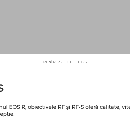
RF şi RF-S
EF
EF-S
S
ul EOS R, obiectivele RF şi RF-S oferă calitate, vit
epţie.