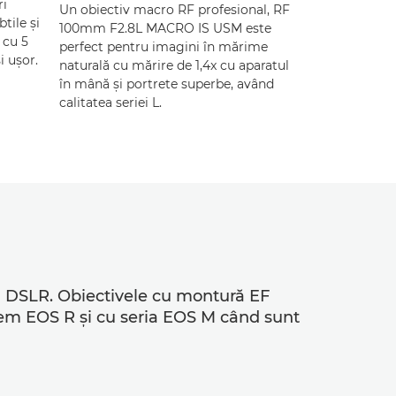
ri
Un obiectiv macro RF profesional, RF
tile şi
100mm F2.8L MACRO IS USM este
 cu 5
perfect pentru imagini în mărime
i uşor.
naturală cu mărire de 1,4x cu aparatul
în mână şi portrete superbe, având
calitatea seriei L.
non DSLR. Obiectivele cu montură EF
stem EOS R şi cu seria EOS M când sunt