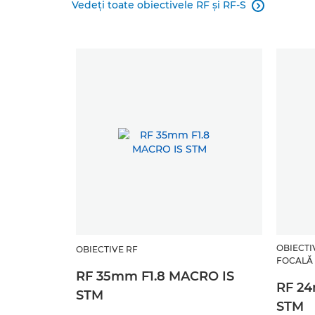
Vedeţi toate obiectivele RF şi RF-S

OBIECTI
OBIECTIVE RF
FOCALĂ 
RF 35mm F1.8 MACRO IS
RF 24
STM
STM