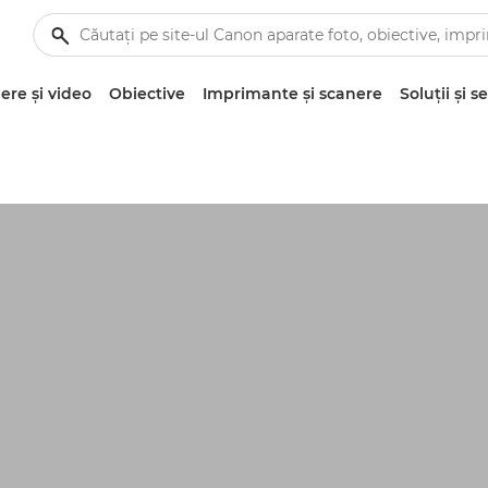
re şi video
Obiective
Imprimante şi scanere
Soluţii şi se