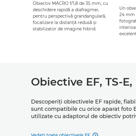
Obiectiv MACRO f/1,8 de 35 mm, cu
Un obiec
deschidere rapidă a diafragmei,
24 mm c
pentru perspectivă grandangulară,
fotograf
focalizare la distanţă redusă şi
interio
stabilizator de imagine hibrid.
excelen
Obiective EF, TS-E
Descoperiţi obiectivele EF rapide, fiab
sunt compatibile cu orice aparat foto 
utilizate cu adaptorul de obiectiv potriv
Vedeţi toate obiectivele EF
