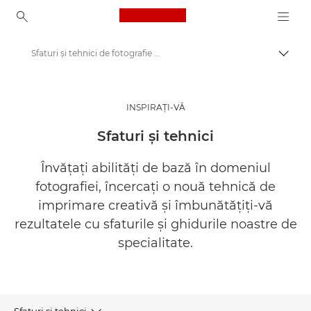
Canon Logo, back to ho
Sfaturi şi tehnici de fotografie şi imprimare
Comut
Canon
Inspiră-te | Sfaturi pentru fotografie şi imprimare şi ghiduri de achiziţie
INSPIRAŢI-VĂ
Sfaturi şi tehnici
Învăţaţi abilităţi de bază în domeniul
fotografiei, încercaţi o nouă tehnică de
imprimare creativă şi îmbunătăţiţi-vă
rezultatele cu sfaturile şi ghidurile noastre de
specialitate.
Sfaturi şi tehnici