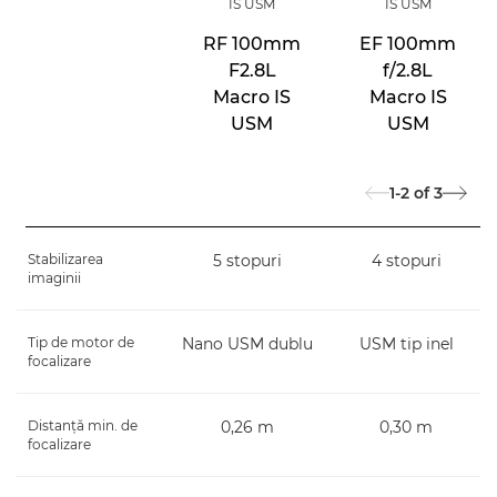
IS USM
IS USM
RF 100mm
EF 100mm
F2.8L
f/2.8L
Macro IS
Macro IS
USM
USM
1-2
of
3
Stabilizarea
5 stopuri
4 stopuri
imaginii
Tip de motor de
Nano USM dublu
USM tip inel
focalizare
Distanţă min. de
0,26 m
0,30 m
focalizare