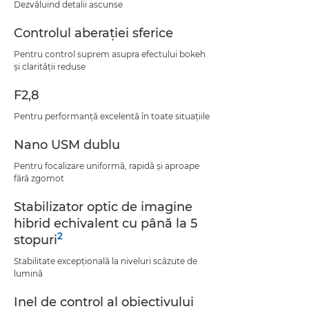
Dezvăluind detalii ascunse
Controlul aberaţiei sferice
Pentru control suprem asupra efectului bokeh
şi clarităţii reduse
F2,8
Pentru performanţă excelentă în toate situaţiile
Nano USM dublu
Pentru focalizare uniformă, rapidă şi aproape
fără zgomot
Stabilizator optic de imagine
hibrid echivalent cu până la 5
2
stopuri
Stabilitate excepţională la niveluri scăzute de
lumină
Inel de control al obiectivului