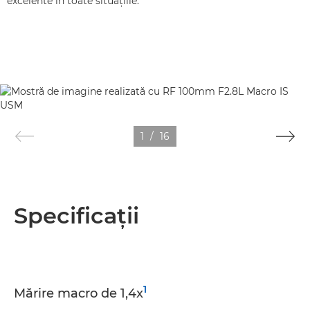
excelente în toate situaţiile.
1
/
16
Specificaţii
1
Mărire macro de 1,4x