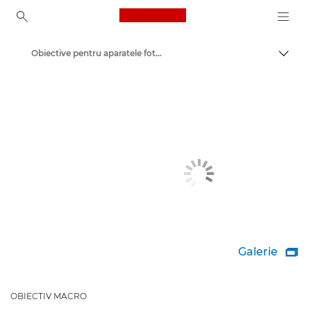
Canon Logo, back to ho
Obiective pentru aparatele foto Canon
Comut
Canon
Galerie

OBIECTIV MACRO