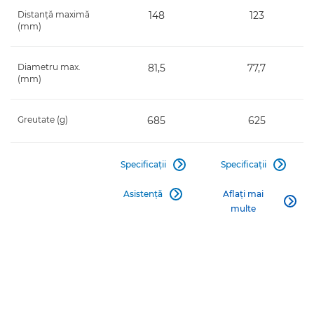
Distanţă maximă
148
123
(mm)
Diametru max.
81,5
77,7
(mm)
Greutate (g)
685
625
Specificaţii
Specificaţii


Asistenţă
Aflaţi mai


multe