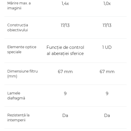
Mărire max. a
1,4x
1,0x
imaginii
Construcţia
17/13
17/13
obiectivului
Elemente optice
Funcţie de control
1 UD
speciale
al aberaţiei sferice
Dimensiune filtru
67 mm
67 mm
(mm)
Lamele
9
9
diafragmă
Rezistenţă la
Da
Da
intemperii