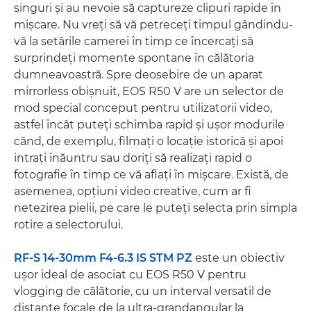
singuri şi au nevoie să captureze clipuri rapide în
mişcare. Nu vreţi să vă petreceţi timpul gândindu-
vă la setările camerei în timp ce încercaţi să
surprindeţi momente spontane în călătoria
dumneavoastră. Spre deosebire de un aparat
mirrorless obişnuit, EOS R50 V are un selector de
mod special conceput pentru utilizatorii video,
astfel încât puteţi schimba rapid şi uşor modurile
când, de exemplu, filmaţi o locaţie istorică şi apoi
intraţi înăuntru sau doriţi să realizaţi rapid o
fotografie în timp ce vă aflaţi în mişcare. Există, de
asemenea, opţiuni video creative, cum ar fi
netezirea pielii, pe care le puteţi selecta prin simpla
rotire a selectorului.
RF-S 14-30mm F4-6.3 IS STM PZ
este un obiectiv
uşor ideal de asociat cu EOS R50 V pentru
vlogging de călătorie, cu un interval versatil de
distanţe focale de la ultra-grandangular la