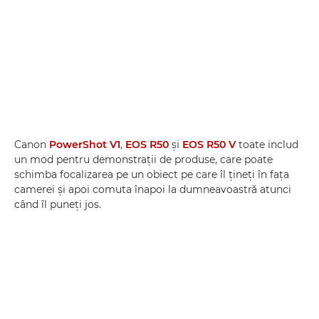
Canon
PowerShot V1
,
EOS R50
şi
EOS R50 V
toate includ
un mod pentru demonstraţii de produse, care poate
schimba focalizarea pe un obiect pe care îl ţineţi în faţa
camerei şi apoi comuta înapoi la dumneavoastră atunci
când îl puneţi jos.