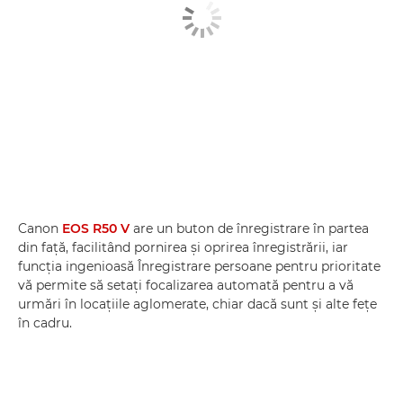
Canon
EOS R50 V
are un buton de înregistrare în partea
din faţă, facilitând pornirea şi oprirea înregistrării, iar
funcţia ingenioasă Înregistrare persoane pentru prioritate
vă permite să setaţi focalizarea automată pentru a vă
urmări în locaţiile aglomerate, chiar dacă sunt şi alte feţe
în cadru.