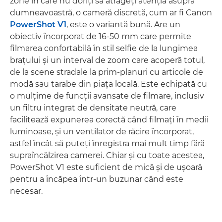
zone în care nu doriţi să atrageţi atenţia asupra
dumneavoastră, o cameră discretă, cum ar fi Canon
PowerShot V1
, este o variantă bună. Are un
obiectiv încorporat de 16-50 mm care permite
filmarea confortabilă în stil selfie de la lungimea
braţului şi un interval de zoom care acoperă totul,
de la scene stradale la prim-planuri cu articole de
modă sau tarabe din piaţa locală. Este echipată cu
o mulţime de funcţii avansate de filmare, inclusiv
un filtru integrat de densitate neutră, care
facilitează expunerea corectă când filmaţi în medii
luminoase, şi un ventilator de răcire încorporat,
astfel încât să puteţi înregistra mai mult timp fără
supraîncălzirea camerei. Chiar şi cu toate acestea,
PowerShot V1 este suficient de mică şi de uşoară
pentru a încăpea într-un buzunar când este
necesar.