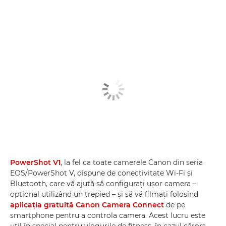
PowerShot V1
, la fel ca toate camerele Canon din seria
EOS/PowerShot V, dispune de conectivitate Wi-Fi şi
Bluetooth, care vă ajută să configuraţi uşor camera –
opţional utilizând un trepied – şi să vă filmaţi folosind
aplicaţia gratuită Canon Camera Connect
de pe
smartphone pentru a controla camera. Acest lucru este
util în special pentru vlogurile de fitness, în cazul cărora