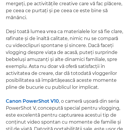
mergeţi, pe activităţile creative care vă fac plăcere,
pe ceea ce purtaţi şi pe ceea ce este bine să
mănânci.
Deşi toată lumea vrea ca materialele lor să fie clare,
rafinate şi de înaltă calitate, nimic nu se compară
cu videoclipuri spontane şi sincere. Dacă faceţi
vlogging despre viaţa de acasă, puteţi surprinde
bebeluşi amuzanţi şi alte dinamici familiale, spre
exemplu. Asta nu doar vă oferă satisfacţii în
activitatea de creare, dar dă totodată vloggerilor
posibilitatea să împărtăşească aceste momente
pline de bucurie cu publicul lor implicat.
Canon PowerShot V10
, o cameră uşoară din seria
PowerShot V, concepută special pentru vlogging,
este excelentă pentru capturarea acestui tip de
conţinut video spontan cu momente de familie şi
stil de viaţă. Datorită portabilităţii sale, este uşor de