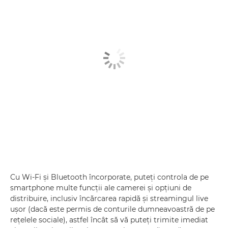
Cu Wi-Fi şi Bluetooth încorporate, puteţi controla de pe
smartphone multe funcţii ale camerei şi opţiuni de
distribuire, inclusiv încărcarea rapidă şi streamingul live
uşor (dacă este permis de conturile dumneavoastră de pe
reţelele sociale), astfel încât să vă puteţi trimite imediat