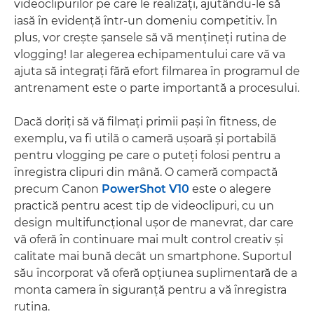
videoclipurilor pe care le realizaţi, ajutându-le să
iasă în evidenţă într-un domeniu competitiv. În
plus, vor creşte şansele să vă menţineţi rutina de
vlogging! Iar alegerea echipamentului care vă va
ajuta să integraţi fără efort filmarea în programul de
antrenament este o parte importantă a procesului.
Dacă doriţi să vă filmaţi primii paşi în fitness, de
exemplu, va fi utilă o cameră uşoară şi portabilă
pentru vlogging pe care o puteţi folosi pentru a
înregistra clipuri din mână. O cameră compactă
precum Canon
PowerShot V10
este o alegere
practică pentru acest tip de videoclipuri, cu un
design multifuncţional uşor de manevrat, dar care
vă oferă în continuare mai mult control creativ şi
calitate mai bună decât un smartphone. Suportul
său încorporat vă oferă opţiunea suplimentară de a
monta camera în siguranţă pentru a vă înregistra
rutina.