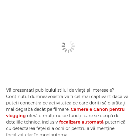
Vă prezentaţi publicului stilul de viaţă şi interesele?
Conţinutul dumneavoastră va fi cel mai captivant dacă vă
puteţi concentra pe activitatea pe care doriţi să o arătaţi,
mai degrabă decât pe filmare.
Camerele Canon pentru
vlogging
oferă o mulţime de funcţii care se ocupă de
detaliile tehnice, inclusiv
focalizare automată
puternică
cu detectarea feţei şi a ochilor pentru a vă menţine
focalizat clar în mod automat.