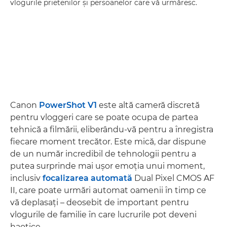
vlogurile prietenilor şi persoanelor care vă urmăresc.
Canon
PowerShot V1
este altă cameră discretă
pentru vloggeri care se poate ocupa de partea
tehnică a filmării, eliberându-vă pentru a înregistra
fiecare moment trecător. Este mică, dar dispune
de un număr incredibil de tehnologii pentru a
putea surprinde mai uşor emoţia unui moment,
inclusiv
focalizarea automată
Dual Pixel CMOS AF
II, care poate urmări automat oamenii în timp ce
vă deplasaţi – deosebit de important pentru
vlogurile de familie în care lucrurile pot deveni
haotice.