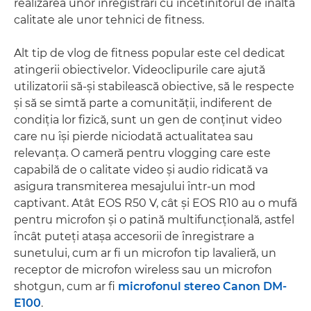
realizarea unor înregistrări cu încetinitorul de înaltă
calitate ale unor tehnici de fitness.
Alt tip de vlog de fitness popular este cel dedicat
atingerii obiectivelor. Videoclipurile care ajută
utilizatorii să-şi stabilească obiective, să le respecte
şi să se simtă parte a comunităţii, indiferent de
condiţia lor fizică, sunt un gen de conţinut video
care nu îşi pierde niciodată actualitatea sau
relevanţa. O cameră pentru vlogging care este
capabilă de o calitate video şi audio ridicată va
asigura transmiterea mesajului într-un mod
captivant. Atât EOS R50 V, cât şi EOS R10 au o mufă
pentru microfon şi o patină multifuncţională, astfel
încât puteţi ataşa accesorii de înregistrare a
sunetului, cum ar fi un microfon tip lavalieră, un
receptor de microfon wireless sau un microfon
shotgun, cum ar fi
microfonul stereo Canon DM-
E100
.