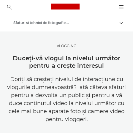
Canon Logo, back to ho
Sfaturi şi tehnici de fotografie şi imprimare
Comut
Canon
Inspiră-te | Sfaturi pentru fotografie şi imprimare şi ghiduri de achiziţie
VLOGGING
Duceţi-vă vlogul la nivelul următor
pentru a creşte interesul
Doriţi să creşteţi nivelul de interacţiune cu
vlogurile dumneavoastră? Iată câteva sfaturi
pentru a dezvolta un public şi pentru a vă
duce conţinutul video la nivelul următor cu
cele mai bune aparate foto şi camere video
pentru vloggeri.