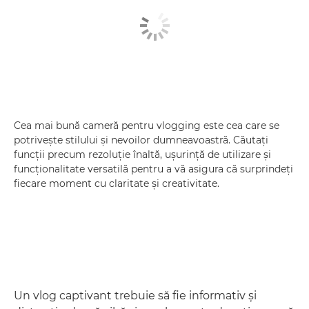
Cea mai bună cameră pentru vlogging este cea care se
potriveşte stilului şi nevoilor dumneavoastră. Căutaţi
funcţii precum rezoluţie înaltă, uşurinţă de utilizare şi
funcţionalitate versatilă pentru a vă asigura că surprindeţi
fiecare moment cu claritate şi creativitate.
Un vlog captivant trebuie să fie informativ şi