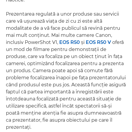
Prezentarea regulată a unor produse sau servicii
care vă uşurează viaţa de zi cu zi este altă
modalitate de a vă face publicul să revină pentru
mai mult conţinut. Mai multe camere Canon,
inclusiv PowerShot V1,
EOS R50
şi
EOS R50 V
oferă
un mod de filmare pentru demonstraţii de
produse, care va focaliza pe un obiect ţinut în faţa
camerei, optimizând focalizarea pentru a prezenta
un produs. Camera poate apoi să comute fără
probleme focalizarea înapoi pe faţa prezentatorului
când produsul este pus jos. Această funcţie asigură
faptul că partea importantă a înregistrării este
întotdeauna focalizată pentru această situaţie de
utilizare specifică, astfel încât spectatorii să-şi
poată menţine atenţia fie asupra dumneavoastră
ca prezentator, fie asupra obiectului pe care îl
prezentaţi.