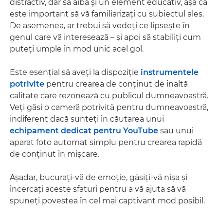
distractiv, dar să aibă şi un element educativ, aşa că
este important să vă familiarizaţi cu subiectul ales.
De asemenea, ar trebui să vedeţi ce lipseşte în
genul care vă interesează – şi apoi să stabiliţi cum
puteţi umple în mod unic acel gol.
Este esenţial să aveţi la dispoziţie
instrumentele
potrivite
pentru crearea de conţinut de înaltă
calitate care rezonează cu publicul dumneavoastră.
Veţi găsi o cameră potrivită pentru dumneavoastră,
indiferent dacă sunteţi în căutarea unui
echipament dedicat pentru YouTube
sau unui
aparat foto automat simplu pentru crearea rapidă
de conţinut în mişcare.
Aşadar, bucuraţi-vă de emoţie, găsiţi-vă nişa şi
încercaţi aceste sfaturi pentru a vă ajuta să vă
spuneţi povestea în cel mai captivant mod posibil.