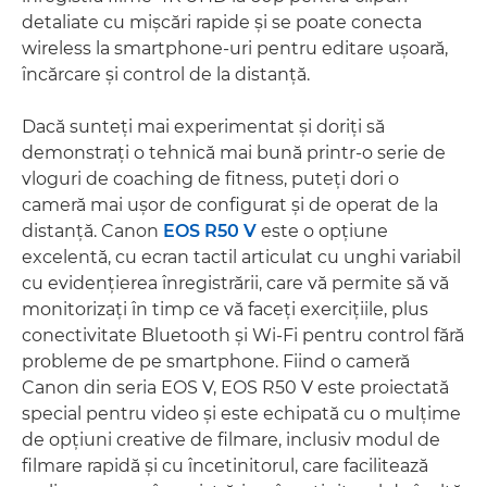
detaliate cu mişcări rapide şi se poate conecta
wireless la smartphone-uri pentru editare uşoară,
încărcare şi control de la distanţă.
Dacă sunteţi mai experimentat şi doriţi să
demonstraţi o tehnică mai bună printr-o serie de
vloguri de coaching de fitness, puteţi dori o
cameră mai uşor de configurat şi de operat de la
distanţă. Canon
EOS R50 V
este o opţiune
excelentă, cu ecran tactil articulat cu unghi variabil
cu evidenţierea înregistrării, care vă permite să vă
monitorizaţi în timp ce vă faceţi exerciţiile, plus
conectivitate Bluetooth şi Wi-Fi pentru control fără
probleme de pe smartphone. Fiind o cameră
Canon din seria EOS V, EOS R50 V este proiectată
special pentru video şi este echipată cu o mulţime
de opţiuni creative de filmare, inclusiv modul de
filmare rapidă şi cu încetinitorul, care facilitează