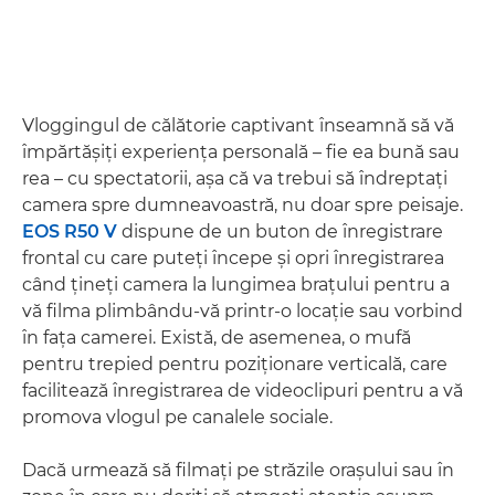
Vloggingul de călătorie captivant înseamnă să vă
împărtăşiţi experienţa personală – fie ea bună sau
rea – cu spectatorii, aşa că va trebui să îndreptaţi
camera spre dumneavoastră, nu doar spre peisaje.
EOS R50 V
dispune de un buton de înregistrare
frontal cu care puteţi începe şi opri înregistrarea
când ţineţi camera la lungimea braţului pentru a
vă filma plimbându-vă printr-o locaţie sau vorbind
în faţa camerei. Există, de asemenea, o mufă
pentru trepied pentru poziţionare verticală, care
facilitează înregistrarea de videoclipuri pentru a vă
promova vlogul pe canalele sociale.
Dacă urmează să filmaţi pe străzile oraşului sau în