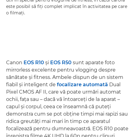
este posibil să fiţi complet implicat în activitatea pe care
o filmaţi.
Canon
EOS R10
şi
EOS R50
sunt aparate foto
mirrorless excelente pentru vlogging despre
sănătate şi fitness. Ambele dispun de un sistem
fiabil şi inteligent de
focalizare automată
Dual
Pixel CMOS AF II, care vă poate urmări automat
ochii, faţa sau – dacă vă întoarceţi de la aparat –
capul şi corpul, ceea ce înseamnă că puteţi
demonstra cum se pot obţine timpi mai rapizi sau
ridica greutăţi mai mari în timp ce aparatul
focalizează pentru dumneavoastră. EOS R10 poate
înregistra filme 4K UHD la 60p pentru clipuri