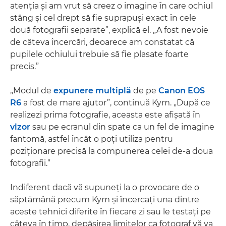
atenţia şi am vrut să creez o imagine în care ochiul
stâng şi cel drept să fie suprapuşi exact în cele
două fotografii separate”, explică el. „A fost nevoie
de câteva încercări, deoarece am constatat că
pupilele ochiului trebuie să fie plasate foarte
precis.”
„Modul de
expunere multiplă
de pe
Canon EOS
R6
a fost de mare ajutor”, continuă Kym. „După ce
realizezi prima fotografie, aceasta este afişată în
vizor
sau pe ecranul din spate ca un fel de imagine
fantomă, astfel încât o poţi utiliza pentru
poziţionare precisă la compunerea celei de-a doua
fotografii.”
Indiferent dacă vă supuneţi la o provocare de o
săptămână precum Kym şi încercaţi una dintre
aceste tehnici diferite în fiecare zi sau le testaţi pe
câteva în timp, depăşirea limitelor ca fotograf vă va