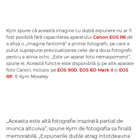
Kym spune că această imagine cu dublă expunere nu ar fi
fost posibilă fără capacitatea aparatului
Canon EOS R6
de
a afişa o „imagine fantomă” a primei fotografii, pe care a
putut suprapune previzualizarea celei de-a doua fotografii
pentru a alinia ochii. „Este un aparat foto nemaipomenit”,
spune el. Această funcţie este disponibilă şi pe alte aparate
foto Canon, inclusiv pe
EOS 90D
,
EOS 6D Mark II
şi
EOS
RP
. © Kym Moseley
„Aceasta este altă fotografie inspirată parţial de
munca altcuiva”, spune Kym de fotografia sa finală
memorabilă. „Expunerile duble atrag întotdeauna