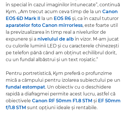
în special în cazul imaginilor întunecate”, continuă
Kym. „Am trecut acum ceva timp de la un
Canon
EOS 6D Mark II
la un
EOS R6
şi, ca în cazul tuturor
aparatelor foto Canon mirrorless
, este foarte util
la previzualizarea în timp real a nivelurilor de
expunere şi a
nivelului de alb
în vizor. M-am jucat
cu culorile luminii LED şi cu caracterele chinezeşti
pe telefon până când am obţinut echilibrul dorit,
cu un fundal albăstrui şi un text roşiatic.”
Pentru portretistică, Kym preferă o profunzime
mică a câmpului pentru izolarea subiectului pe un
fundal estompat
. Un obiectiv cu o deschidere
rapidă a diafragmei permite acest lucru, astfel că
obiectivele
Canon RF 50mm F1.8 STM
şi
EF 50mm
f/1.8 STM
sunt opţiuni ideale şi rentabile.