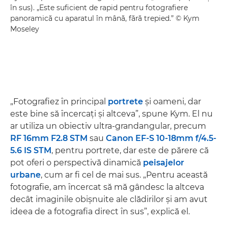
în sus). „Este suficient de rapid pentru fotografiere
panoramică cu aparatul în mână, fără trepied.” © Kym
Moseley
„Fotografiez în principal
portrete
şi oameni, dar
este bine să încercaţi şi altceva”, spune Kym. El nu
ar utiliza un obiectiv ultra-grandangular, precum
RF 16mm F2.8 STM
sau
Canon EF-S 10-18mm f/4.5-
5.6 IS STM
, pentru portrete, dar este de părere că
pot oferi o perspectivă dinamică
peisajelor
urbane
, cum ar fi cel de mai sus. „Pentru această
fotografie, am încercat să mă gândesc la altceva
decât imaginile obişnuite ale clădirilor şi am avut
ideea de a fotografia direct în sus”, explică el.