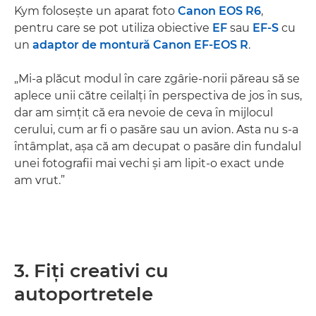
Kym foloseşte un aparat foto
Canon EOS R6
,
pentru care se pot utiliza obiective
EF
sau
EF-S
cu
un
adaptor de montură Canon EF-EOS R
.
„Mi-a plăcut modul în care zgârie-norii păreau să se
aplece unii către ceilalţi în perspectiva de jos în sus,
dar am simţit că era nevoie de ceva în mijlocul
cerului, cum ar fi o pasăre sau un avion. Asta nu s-a
întâmplat, aşa că am decupat o pasăre din fundalul
unei fotografii mai vechi şi am lipit-o exact unde
am vrut.”
3. Fiţi creativi cu
autoportretele