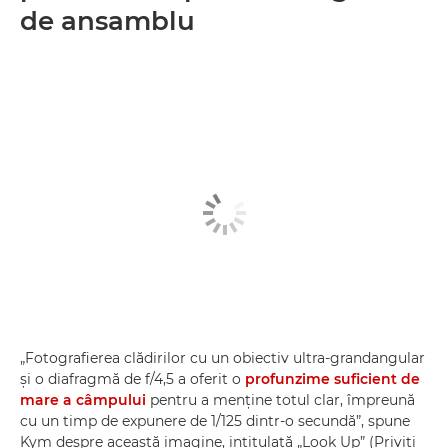
de ansamblu
„Fotografierea clădirilor cu un obiectiv ultra-grandangular
şi o diafragmă de f/4,5 a oferit o
profunzime suficient de
mare a câmpului
pentru a menţine totul clar, împreună
cu un timp de expunere de 1/125 dintr-o secundă”, spune
Kym despre această imagine, intitulată „Look Up” (Priviţi