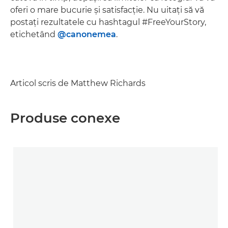
oferi o mare bucurie şi satisfacţie. Nu uitaţi să vă
postaţi rezultatele cu hashtagul #FreeYourStory,
etichetând
@canonemea
.
Articol scris de Matthew Richards
Produse conexe