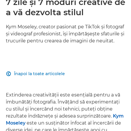
7 zile şi 7 moduri creative de
a vă dezvolta stilul
Kym Moseley, creator pasionat pe TikTok şi fotograf
şi videograf profesionist, îşi împărtăşeşte sfaturile şi
trucurile pentru crearea de imagini de neuitat.
Înapoi la toate articolele

Extinderea creativităţii este esenţială pentru a vă
îmbunătăţi fotografia. Învăţând să experimentaţi
cu stilul şi încercând noi tehnici, puteţi obţine
rezultate îndrăzneţe şi adesea surprinzătoare.
Kym
Moseley
este un susţinător înfocat al încercării de
diverse idei, pe care le împărtăşeşte apoi cu