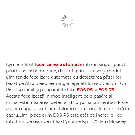
Kym a folosit
focalizarea automată
într-un singur punct
pentru această imagine, dar ar fi putut utiliza şi modul
uimitor de focalizare automată cu detectarea păsărilor
bazat pe AI cu deep learning al aparatului său Canon EOS
R6, disponibil şi pe aparatele foto
EOS R5
şi
EOS R3
.
Acesta focalizează în mod inteligent pe o pasăre şi îi
urmăreşte mişcarea, detectând corpul şi concentrându-se
asupra capului şi chiar ochilor în momentul în care intră în
cadru. „Îmi place cum EOS R6 este atât de incredibil de
intuitiv şi de uşor de utilizat”, spune Kym. © Kym Moseley