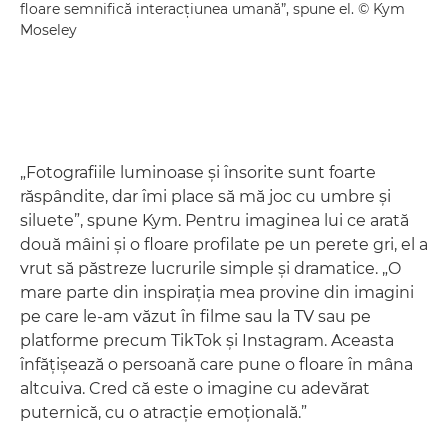
floare semnifică interacţiunea umană”, spune el. © Kym
Moseley
„Fotografiile luminoase şi însorite sunt foarte
răspândite, dar îmi place să mă joc cu umbre şi
siluete”, spune Kym. Pentru imaginea lui ce arată
două mâini şi o floare profilate pe un perete gri, el a
vrut să păstreze lucrurile simple şi dramatice. „O
mare parte din inspiraţia mea provine din imagini
pe care le-am văzut în filme sau la TV sau pe
platforme precum TikTok şi Instagram. Aceasta
înfăţişează o persoană care pune o floare în mâna
altcuiva. Cred că este o imagine cu adevărat
puternică, cu o atracţie emoţională.”