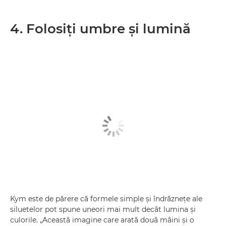
4. Folosiţi umbre şi lumină
Kym este de părere că formele simple şi îndrăzneţe ale
siluetelor pot spune uneori mai mult decât lumina şi
culorile. „Această imagine care arată două mâini şi o