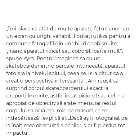
„Îmi place că atât de multe aparate foto Canon au
un ecran cu unghi variabil. Îl puteţi utiliza pentru a
compune fotografii din unghiuri neobişnuite,
ţinând aparatul ridicat sau coborât foarte mult”,
spune Kym. Pentru imaginea sa cu un
skateboarder într-o parcare întunecată, aparatul
foto era la nivelul solului, ceea ce i s-a părut că a
creat o perspectivă interesantă. „Am reuşit să
surprind corpul skateboarderului exact la
proporţiile dorite, astfel încât piciorul său cel mai
apropiat de obiectiv să arate imens, iar restul
corpului să pară mai mic pe măsură ce se
îndepărtează”, explică el. „Dacă aş fi fotografiat de
la înălţimea obişnuită a ochilor, s-ar fi pierdut tot
impactul.”