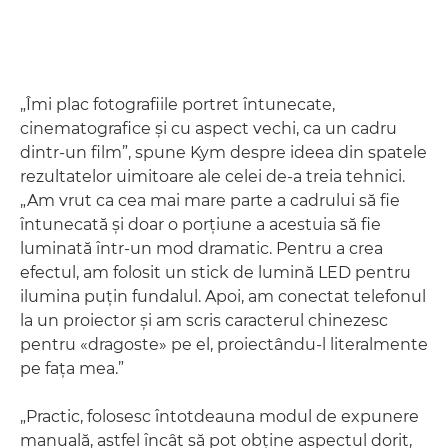
„Îmi plac fotografiile portret întunecate,
cinematografice şi cu aspect vechi, ca un cadru
dintr-un film”, spune Kym despre ideea din spatele
rezultatelor uimitoare ale celei de-a treia tehnici.
„Am vrut ca cea mai mare parte a cadrului să fie
întunecată şi doar o porţiune a acestuia să fie
luminată într-un mod dramatic. Pentru a crea
efectul, am folosit un stick de lumină LED pentru
ilumina puţin fundalul. Apoi, am conectat telefonul
la un proiector şi am scris caracterul chinezesc
pentru «dragoste» pe el, proiectându-l literalmente
pe faţa mea.”
„Practic, folosesc întotdeauna modul de expunere
manuală, astfel încât să pot obţine aspectul dorit,