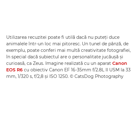
Utilizarea recuzitei poate fi utilă dacă nu puteţi duce
animalele într-un loc mai pitoresc. Un tunel de pânză, de
exemplu, poate conferi mai multă creativitate fotografiei,
în special dacă subiectul are o personalitate jucăuşă şi
curioasă, ca Zeus. Imagine realizată cu un aparat
Canon
EOS R6
cu obiectiv Canon EF 16-35mm f/2.8L II USM la 33
mm, 1/320 s, f/2,8 şi ISO 1250. © CatsDog Photography