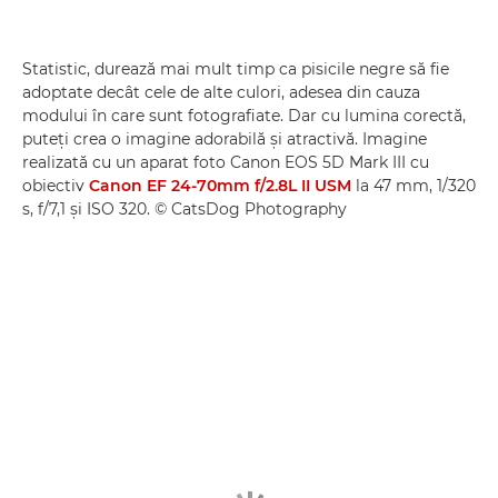
Statistic, durează mai mult timp ca pisicile negre să fie
adoptate decât cele de alte culori, adesea din cauza
modului în care sunt fotografiate. Dar cu lumina corectă,
puteţi crea o imagine adorabilă şi atractivă. Imagine
realizată cu un aparat foto Canon EOS 5D Mark III cu
obiectiv
Canon EF 24-70mm f/2.8L II USM
la 47 mm, 1/320
s, f/7,1 şi ISO 320. © CatsDog Photography