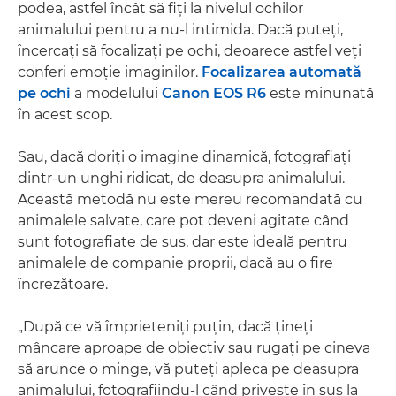
podea, astfel încât să fiţi la nivelul ochilor
animalului pentru a nu-l intimida. Dacă puteţi,
încercaţi să focalizaţi pe ochi, deoarece astfel veţi
conferi emoţie imaginilor.
Focalizarea automată
pe ochi
a modelului
Canon EOS R6
este minunată
în acest scop.
Sau, dacă doriţi o imagine dinamică, fotografiaţi
dintr-un unghi ridicat, de deasupra animalului.
Această metodă nu este mereu recomandată cu
animalele salvate, care pot deveni agitate când
sunt fotografiate de sus, dar este ideală pentru
animalele de companie proprii, dacă au o fire
încrezătoare.
„După ce vă împrieteniţi puţin, dacă ţineţi
mâncare aproape de obiectiv sau rugaţi pe cineva
să arunce o minge, vă puteţi apleca pe deasupra
animalului, fotografiindu-l când priveşte în sus la