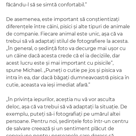
făcându-l să se simtă confortabil.”
De asemenea, este important să conştientizaţi
diferenţele între câini, pisici şi alte tipuri de animale
de companie. Fiecare animal este unic, aşa că va
trebui să vă adaptaţi stilul de fotografiere la acesta.
„În general, o şedinţă foto va decurge mai uşor cu
un câine dacă acesta crede că el ia deciziile, dar
acest lucru este şi mai important cu pisicile”,
spune Michael. „Puneţi o cutie pe jos şi pisica va
intra în ea, dar dacă băgaţi dumneavoastră pisica în
cutie, aceasta va ieşi imediat afară.”
„În privinţa iepurilor, aceştia nu vă vor asculta
deloc, aşa că va trebui să vă adaptaţi la situaţie. De
exemplu, puteţi să-i fotografiaţi pe umărul altei
persoane. Pentru noi, şedinţele foto într-un centru
de salvare creează şi un sentiment plăcut de
conexiune pentru persoanele care doresc să