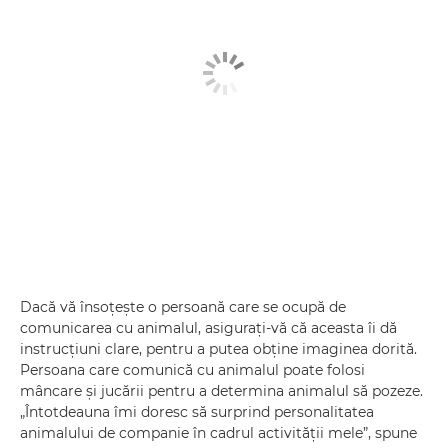
Dacă vă însoţeşte o persoană care se ocupă de
comunicarea cu animalul, asiguraţi-vă că aceasta îi dă
instrucţiuni clare, pentru a putea obţine imaginea dorită.
Persoana care comunică cu animalul poate folosi
mâncare şi jucării pentru a determina animalul să pozeze.
„Întotdeauna îmi doresc să surprind personalitatea
animalului de companie în cadrul activităţii mele”, spune