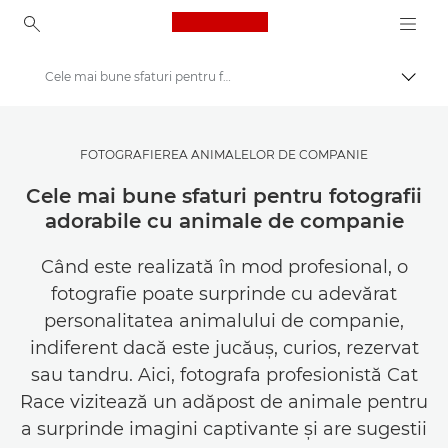
Canon Logo, back to ho
Cele mai bune sfaturi pentru fotografierea animalelor de companie
Comut
Canon
Inspiră-te | Sfaturi pentru fotografie şi imprimare şi ghiduri de achiziţie
FOTOGRAFIEREA ANIMALELOR DE COMPANIE
Poveşti despre fotografie şi creativitate
Cele mai bune sfaturi pentru fotografii
adorabile cu animale de companie
Când este realizată în mod profesional, o
fotografie poate surprinde cu adevărat
personalitatea animalului de companie,
indiferent dacă este jucăuş, curios, rezervat
sau tandru. Aici, fotografa profesionistă Cat
Race vizitează un adăpost de animale pentru
a surprinde imagini captivante şi are sugestii