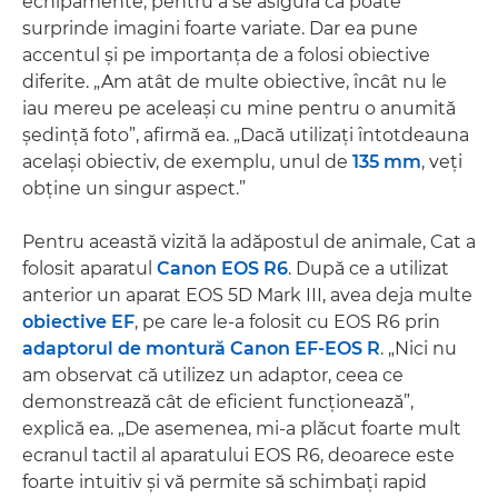
echipamente, pentru a se asigura că poate
surprinde imagini foarte variate. Dar ea pune
accentul şi pe importanţa de a folosi obiective
diferite. „Am atât de multe obiective, încât nu le
iau mereu pe aceleaşi cu mine pentru o anumită
şedinţă foto”, afirmă ea. „Dacă utilizaţi întotdeauna
acelaşi obiectiv, de exemplu, unul de
135 mm
, veţi
obţine un singur aspect.”
Pentru această vizită la adăpostul de animale, Cat a
folosit aparatul
Canon EOS R6
. După ce a utilizat
anterior un aparat EOS 5D Mark III, avea deja multe
obiective EF
, pe care le-a folosit cu EOS R6 prin
adaptorul de montură Canon EF-EOS R
. „Nici nu
am observat că utilizez un adaptor, ceea ce
demonstrează cât de eficient funcţionează”,
explică ea. „De asemenea, mi-a plăcut foarte mult
ecranul tactil al aparatului EOS R6, deoarece este
foarte intuitiv şi vă permite să schimbaţi rapid