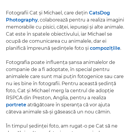
Fotografii Cat şi Michael, care deţin
CatsDog
Photography
, colaborează pentru a realiza imagini
memorabile cu pisici, căţei, iepuraşi şi alte animale.
Cat este în spatele obiectivului, iar Michael se
ocupă de comunicarea cu animalele, dar ei
planifică împreună şedinţele foto şi
compoziţiile
.
Fotografia poate influenţa şansa animalelor de
companie de a fi adoptate, în special pentru
animalele care sunt mai puţin fotogenice sau care
nu ies bine în fotografii. Pentru această şedinţă
foto, Cat şi Michael merg la centrul de adopţie
RSPCA din Preston, Anglia, pentru a realiza
portrete
atrăgătoare în speranţa că vor ajuta
câteva animale să-şi găsească un nou cămin.
În timpul şedinţei foto, am rugat-o pe Cat să ne