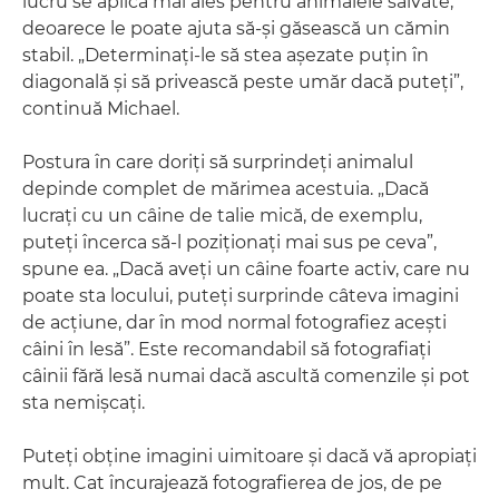
lucru se aplică mai ales pentru animalele salvate,
deoarece le poate ajuta să-şi găsească un cămin
stabil. „Determinaţi-le să stea aşezate puţin în
diagonală şi să privească peste umăr dacă puteţi”,
continuă Michael.
Postura în care doriţi să surprindeţi animalul
depinde complet de mărimea acestuia. „Dacă
lucraţi cu un câine de talie mică, de exemplu,
puteţi încerca să-l poziţionaţi mai sus pe ceva”,
spune ea. „Dacă aveţi un câine foarte activ, care nu
poate sta locului, puteţi surprinde câteva imagini
de acţiune, dar în mod normal fotografiez aceşti
câini în lesă”. Este recomandabil să fotografiaţi
câinii fără lesă numai dacă ascultă comenzile şi pot
sta nemişcaţi.
Puteţi obţine imagini uimitoare şi dacă vă apropiaţi
mult. Cat încurajează fotografierea de jos, de pe