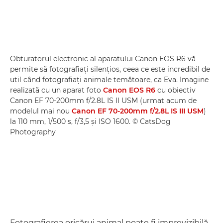
Obturatorul electronic al aparatului Canon EOS R6 vă
permite să fotografiaţi silenţios, ceea ce este incredibil de
util când fotografiaţi animale temătoare, ca Eva. Imagine
realizată cu un aparat foto
Canon EOS R6
cu obiectiv
Canon EF 70-200mm f/2.8L IS II USM (urmat acum de
modelul mai nou
Canon EF 70-200mm f/2.8L IS III USM
)
la 110 mm, 1/500 s, f/3,5 şi ISO 1600. © CatsDog
Photography
Fotografierea oricărui animal poate fi imprevizibilă,