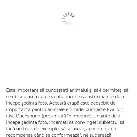
Este important să cunoaşteţi animalul şi să-i permiteţi să
se obişnuiască cu prezenţa dumneavoastră înainte de a
începe şedinţa foto. Această etapă este deosebit de
importantă pentru animalele timide, cum este Eva, din
rasa Dachshund (prezentată în imagine). „Înainte de a
începe şedinţa foto, încercaţi să convingeţi subiectul să
facă un truc, de exemplu, să se aşeze, apoi oferiţi-i o
recompensă când se conformează”, ne sugerează