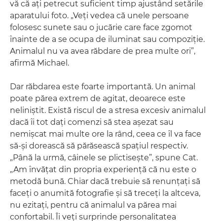
vă că aţi petrecut suficient timp ajustând setările
aparatului foto. „Veţi vedea că unele persoane
folosesc sunete sau o jucărie care face zgomot
înainte de a se ocupa de iluminat sau compoziţie.
Animalul nu va avea răbdare de prea multe ori”,
afirmă Michael.
Dar răbdarea este foarte importantă. Un animal
poate părea extrem de agitat, deoarece este
neliniştit. Există riscul de a stresa excesiv animalul
dacă îi tot daţi comenzi să stea aşezat sau
nemişcat mai multe ore la rând, ceea ce îl va face
să-şi dorească să părăsească spaţiul respectiv.
„Până la urmă, câinele se plictiseşte”, spune Cat.
„Am învăţat din propria experienţă că nu este o
metodă bună. Chiar dacă trebuie să renunţaţi să
faceţi o anumită fotografie şi să treceţi la altceva,
nu ezitaţi, pentru că animalul va părea mai
confortabil. Îi veţi surprinde personalitatea