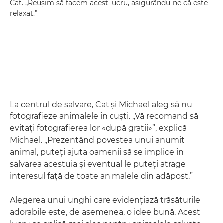
Cat. „Reuşim să facem acest lucru, asigurându-ne că este
relaxat.”
La centrul de salvare, Cat şi Michael aleg să nu
fotografieze animalele în cuşti. „Vă recomand să
evitaţi fotografierea lor «după gratii»”, explică
Michael. „Prezentând povestea unui anumit
animal, puteţi ajuta oamenii să se implice în
salvarea acestuia şi eventual le puteţi atrage
interesul faţă de toate animalele din adăpost.”
Alegerea unui unghi care evidenţiază trăsăturile
adorabile este, de asemenea, o idee bună. Acest