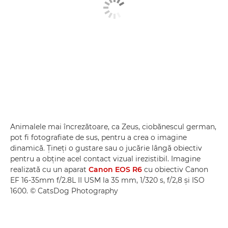
Animalele mai încrezătoare, ca Zeus, ciobănescul german,
pot fi fotografiate de sus, pentru a crea o imagine
dinamică. Ţineţi o gustare sau o jucărie lângă obiectiv
pentru a obţine acel contact vizual irezistibil. Imagine
realizată cu un aparat
Canon EOS R6
cu obiectiv Canon
EF 16-35mm f/2.8L II USM la 35 mm, 1/320 s, f/2,8 şi ISO
1600. © CatsDog Photography