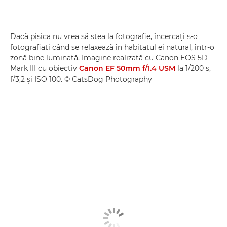
Dacă pisica nu vrea să stea la fotografie, încercaţi s-o
fotografiaţi când se relaxează în habitatul ei natural, într-o
zonă bine luminată. Imagine realizată cu Canon EOS 5D
Mark III cu obiectiv
Canon EF 50mm f/1.4 USM
la 1/200 s,
f/3,2 şi ISO 100. © CatsDog Photography