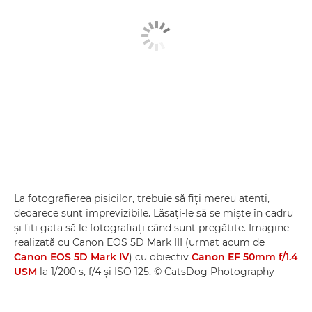
La fotografierea pisicilor, trebuie să fiţi mereu atenţi,
deoarece sunt imprevizibile. Lăsaţi-le să se mişte în cadru
şi fiţi gata să le fotografiaţi când sunt pregătite. Imagine
realizată cu Canon EOS 5D Mark III (urmat acum de
Canon EOS 5D Mark IV
) cu obiectiv
Canon EF 50mm f/1.4
USM
la 1/200 s, f/4 şi ISO 125. © CatsDog Photography