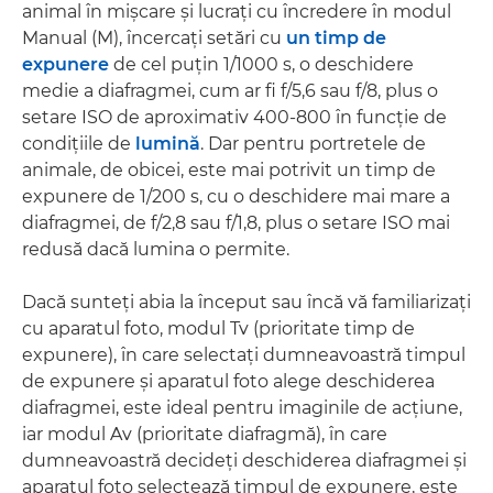
animal în mişcare şi lucraţi cu încredere în modul
Manual (M), încercaţi setări cu
un timp de
expunere
de cel puţin 1/1000 s, o deschidere
medie a diafragmei, cum ar fi f/5,6 sau f/8, plus o
setare ISO de aproximativ 400-800 în funcţie de
condiţiile de
lumină
. Dar pentru portretele de
animale, de obicei, este mai potrivit un timp de
expunere de 1/200 s, cu o deschidere mai mare a
diafragmei, de f/2,8 sau f/1,8, plus o setare ISO mai
redusă dacă lumina o permite.
Dacă sunteţi abia la început sau încă vă familiarizaţi
cu aparatul foto, modul Tv (prioritate timp de
expunere), în care selectaţi dumneavoastră timpul
de expunere şi aparatul foto alege deschiderea
diafragmei, este ideal pentru imaginile de acţiune,
iar modul Av (prioritate diafragmă), în care
dumneavoastră decideţi deschiderea diafragmei şi
aparatul foto selectează timpul de expunere, este