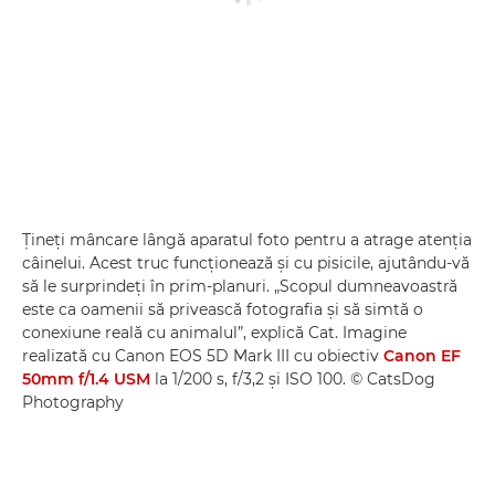
Ţineţi mâncare lângă aparatul foto pentru a atrage atenţia
câinelui. Acest truc funcţionează şi cu pisicile, ajutându-vă
să le surprindeţi în prim-planuri. „Scopul dumneavoastră
este ca oamenii să privească fotografia şi să simtă o
conexiune reală cu animalul”, explică Cat. Imagine
realizată cu Canon EOS 5D Mark III cu obiectiv
Canon EF
50mm f/1.4 USM
la 1/200 s, f/3,2 şi ISO 100. © CatsDog
Photography