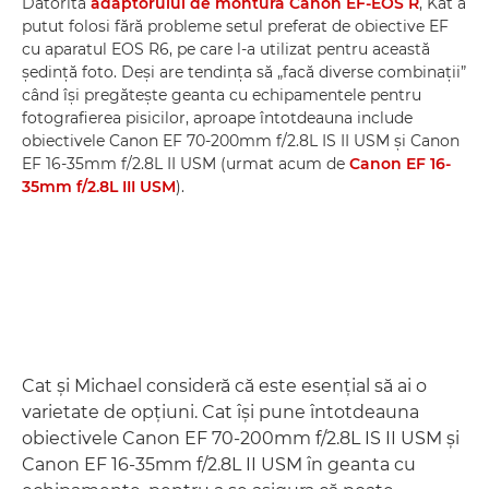
Datorită
adaptorului de montură Canon EF-EOS R
, Kat a
putut folosi fără probleme setul preferat de obiective EF
cu aparatul EOS R6, pe care l-a utilizat pentru această
şedinţă foto. Deşi are tendinţa să „facă diverse combinaţii”
când îşi pregăteşte geanta cu echipamentele pentru
fotografierea pisicilor, aproape întotdeauna include
obiectivele Canon EF 70-200mm f/2.8L IS II USM şi Canon
EF 16-35mm f/2.8L II USM (urmat acum de
Canon EF 16-
35mm f/2.8L III USM
).
Cat şi Michael consideră că este esenţial să ai o
varietate de opţiuni. Cat îşi pune întotdeauna
obiectivele Canon EF 70-200mm f/2.8L IS II USM şi
Canon EF 16-35mm f/2.8L II USM în geanta cu