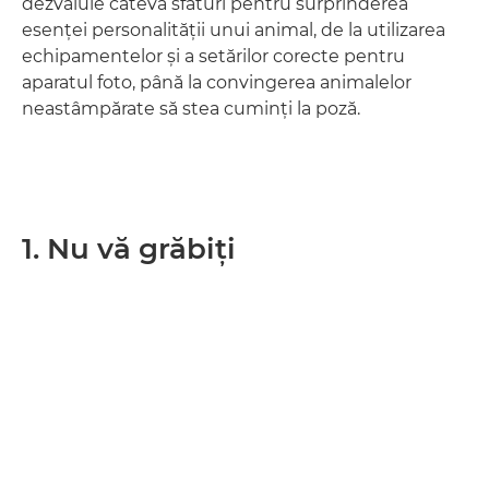
dezvăluie câteva sfaturi pentru surprinderea
esenţei personalităţii unui animal, de la utilizarea
echipamentelor şi a setărilor corecte pentru
aparatul foto, până la convingerea animalelor
neastâmpărate să stea cuminţi la poză.
1. Nu vă grăbiţi