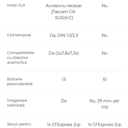
Intrări XLR
Accesoriu necesar
Nu
[Tascam CA-
XLR2d-C]
Cod temporal
Da, DIN 1.0/2.3
Nu
Compatibilitate
Da (2x/1,8x/1,3x)
Nu
cu obiective
anamorfice
Butoane
13
10
personalizabile
Înregistrare
Da
Nu, 29 min. per
nelimitată
clip
Sloturi pentru
1x CFExpress (tip
1x CFExpress (tip