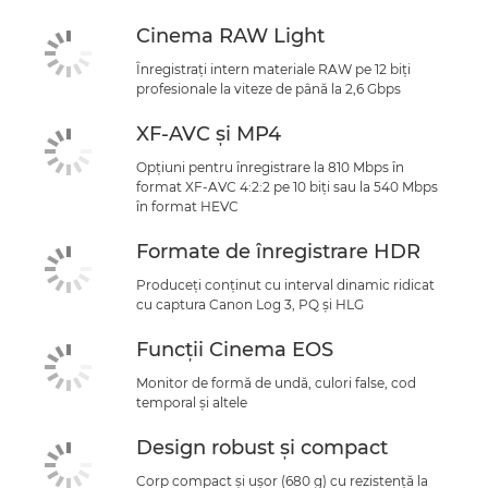
Cinema RAW Light
Înregistraţi intern materiale RAW pe 12 biţi
profesionale la viteze de până la 2,6 Gbps
XF-AVC şi MP4
Opţiuni pentru înregistrare la 810 Mbps în
format XF-AVC 4:2:2 pe 10 biţi sau la 540 Mbps
în format HEVC
Formate de înregistrare HDR
Produceţi conţinut cu interval dinamic ridicat
cu captura Canon Log 3, PQ şi HLG
Funcţii Cinema EOS
Monitor de formă de undă, culori false, cod
temporal şi altele
Design robust şi compact
Corp compact şi uşor (680 g) cu rezistenţă la