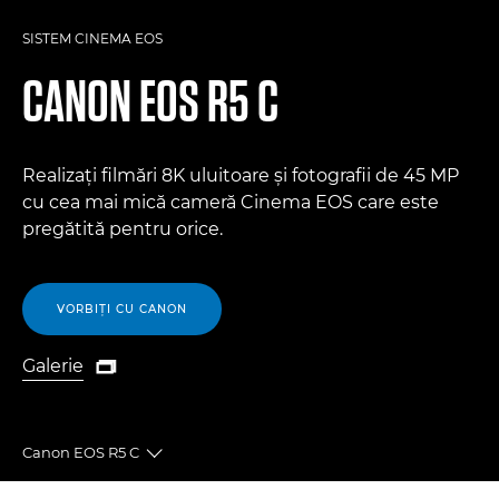
SISTEM CINEMA EOS
CANON
EOS R5 C
Realizaţi filmări 8K uluitoare şi fotografii de 45 MP
cu cea mai mică cameră Cinema EOS care este
pregătită pentru orice.
VORBIŢI CU CANON
Galerie

Galerie
Canon EOS R5 C
Toggle breadcrumbs