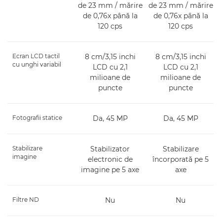
de 23 mm / mărire
de 23 mm / mărire
de 0,76x până la
de 0,76x până la
120 cps
120 cps
Ecran LCD tactil
8 cm/3,15 inchi
8 cm/3,15 inchi
cu unghi variabil
LCD cu 2,1
LCD cu 2,1
milioane de
milioane de
puncte
puncte
Fotografii statice
Da, 45 MP
Da, 45 MP
Stabilizare
Stabilizator
Stabilizare
imagine
electronic de
încorporată pe 5
imagine pe 5 axe
axe
Filtre ND
Nu
Nu