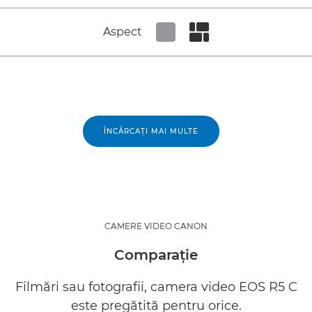
Aspect
Set tiled view
Set masonry view
ÎNCĂRCAŢI MAI MULTE
CAMERE VIDEO CANON
Comparaţie
Filmări sau fotografii, camera video EOS R5 C
este pregătită pentru orice.