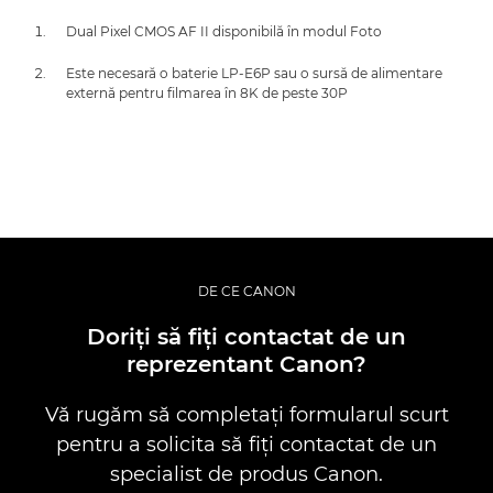
Dual Pixel CMOS AF II disponibilă în modul Foto
Este necesară o baterie LP-E6P sau o sursă de alimentare
externă pentru filmarea în 8K de peste 30P
DE CE CANON
Doriţi să fiţi contactat de un
reprezentant Canon?
Vă rugăm să completaţi formularul scurt
pentru a solicita să fiţi contactat de un
specialist de produs Canon.