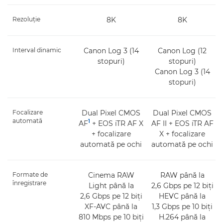
Rezoluţie
8K
8K
Interval dinamic
Canon Log 3 (14
Canon Log (12
stopuri)
stopuri)
Canon Log 3 (14
stopuri)
Focalizare
Dual Pixel CMOS
Dual Pixel CMOS
automată
1
AF
+ EOS iTR AF X
AF II + EOS iTR AF
+ focalizare
X + focalizare
automată pe ochi
automată pe ochi
Formate de
Cinema RAW
RAW până la
înregistrare
Light până la
2,6 Gbps pe 12 biţi
2,6 Gbps pe 12 biţi
HEVC până la
XF-AVC până la
1,3 Gbps pe 10 biţi
810 Mbps pe 10 biţi
H.264 până la