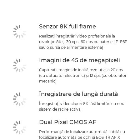
Senzor 8K full frame
Realizaţi înregistrări video profesionale la
rezoluţie 8K şi 30 cps (60 cps cu baterie LP-E6P
sau o sursă de alimentare externă)
Imagini de 45 de megapixeli
Capturaţi imagini de înaltă rezoluţie la 20 cps
(cu obturator electronic) şi 12 cps (cu obturator
mecanic)
Înregistrare de lungă durată
Înregistraţi videoclipuri 8K fără limitări cu noul
sistem de răcire activă
Dual Pixel CMOS AF
Performanţă de focalizare automată fiabilă cu
focalizare automată pe ochi şi EOS iTR AF X