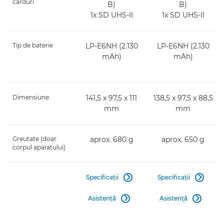
carduri
B)
B)
1x SD UHS-II
1x SD UHS-II
Tip de baterie
LP-E6NH (2.130
LP-E6NH (2.130
mAh)
mAh)
Dimensiune
141,5 x 97,5 x 111
138,5 x 97,5 x 88,5
mm
mm
Greutate (doar
aprox. 680 g
aprox. 650 g
corpul aparatului)
Specificaţii
Specificaţii


Asistenţă
Asistenţă

