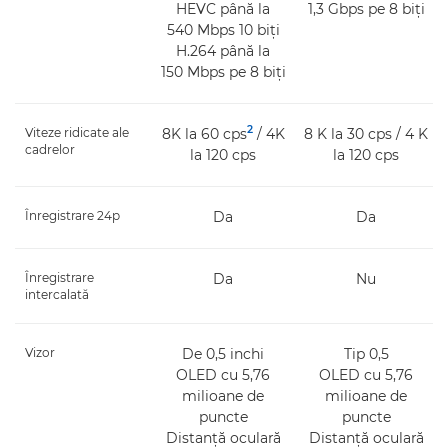
HEVC până la
1,3 Gbps pe 8 biţi
540 Mbps 10 biţi
H.264 până la
150 Mbps pe 8 biţi
2
Viteze ridicate ale
8K la 60 cps
/ 4K
8 K la 30 cps / 4 K
cadrelor
la 120 cps
la 120 cps
Înregistrare 24p
Da
Da
Înregistrare
Da
Nu
intercalată
Vizor
De 0,5 inchi
Tip 0,5
OLED cu 5,76
OLED cu 5,76
milioane de
milioane de
puncte
puncte
Distanţă oculară
Distanţă oculară