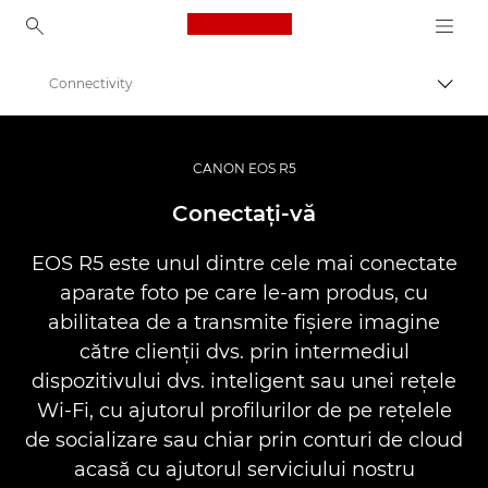
Canon Logo, back to ho
Connectivity
Comut
Canon
Aparate foto digitale
CANON EOS R5
EOS R5
Conectaţi-vă
EOS R5 este unul dintre cele mai conectate
aparate foto pe care le-am produs, cu
abilitatea de a transmite fişiere imagine
către clienţii dvs. prin intermediul
dispozitivului dvs. inteligent sau unei reţele
Wi-Fi, cu ajutorul profilurilor de pe reţelele
de socializare sau chiar prin conturi de cloud
acasă cu ajutorul serviciului nostru