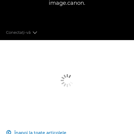
image.canon.
Conectaţi-vă
CALITATEA IMAGINII
FOCALIZARE AUTOMATĂ AVANSATĂ
PERFORMANŢE DEOSEBITE
REVOLUŢIONAREA VIDEOGRAFIEI
CONECTIVITATE
PROCESARE IMAGINI
Înapoi la toate articolele
