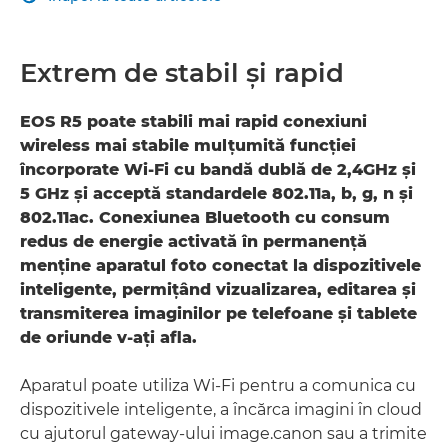
Extrem de stabil şi rapid
EOS R5 poate stabili mai rapid conexiuni
wireless mai stabile mulţumită funcţiei
încorporate Wi-Fi cu bandă dublă de 2,4GHz şi
5 GHz şi acceptă standardele 802.11a, b, g, n şi
802.11ac. Conexiunea Bluetooth cu consum
redus de energie activată în permanenţă
menţine aparatul foto conectat la dispozitivele
inteligente, permiţând vizualizarea, editarea şi
transmiterea imaginilor pe telefoane şi tablete
de oriunde v-aţi afla.
Aparatul poate utiliza Wi-Fi pentru a comunica cu
dispozitivele inteligente, a încărca imagini în cloud
cu ajutorul gateway-ului image.canon sau a trimite