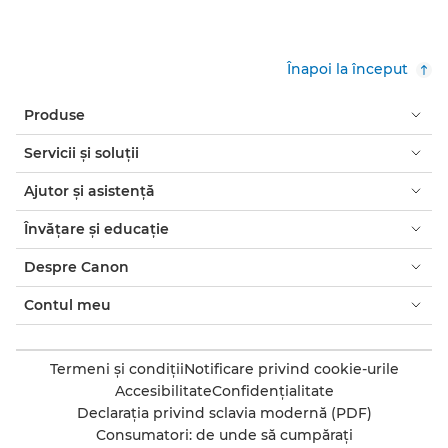
Înapoi la început
Produse
Servicii şi soluţii
Ajutor şi asistenţă
Învăţare şi educaţie
Despre Canon
Contul meu
Termeni şi condiţii
Notificare privind cookie-urile
Accesibilitate
Confidenţialitate
Declaraţia privind sclavia modernă (PDF)
Consumatori: de unde să cumpăraţi