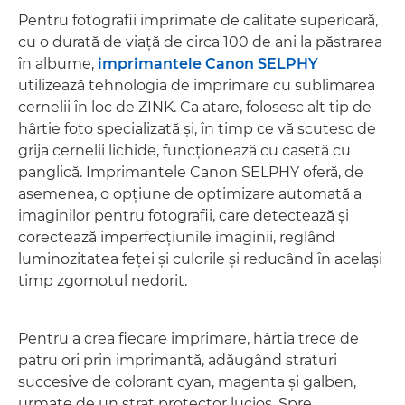
Pentru fotografii imprimate de calitate superioară,
cu o durată de viaţă de circa 100 de ani la păstrarea
în albume,
imprimantele Canon SELPHY
utilizează tehnologia de imprimare cu sublimarea
cernelii în loc de ZINK. Ca atare, folosesc alt tip de
hârtie foto specializată şi, în timp ce vă scutesc de
grija cernelii lichide, funcţionează cu casetă cu
panglică. Imprimantele Canon SELPHY oferă, de
asemenea, o opţiune de optimizare automată a
imaginilor pentru fotografii, care detectează şi
corectează imperfecţiunile imaginii, reglând
luminozitatea feţei şi culorile şi reducând în acelaşi
timp zgomotul nedorit.
Pentru a crea fiecare imprimare, hârtia trece de
patru ori prin imprimantă, adăugând straturi
succesive de colorant cyan, magenta şi galben,
urmate de un strat protector lucios. Spre