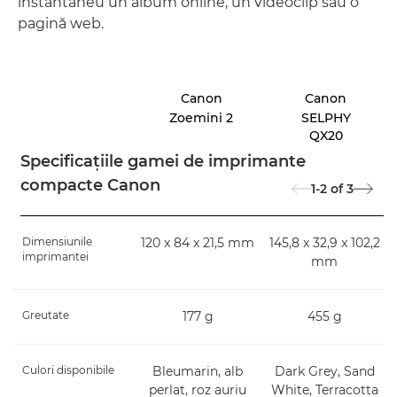
instantaneu un album online, un videoclip sau o
pagină web.
Canon
Canon
Zoemini 2
SELPHY
QX20
Specificaţiile gamei de imprimante
compacte Canon
1-2
of
3
Dimensiunile
120 x 84 x 21,5 mm
145,8 x 32,9 x 102,2
imprimantei
mm
Greutate
177 g
455 g
Culori disponibile
Bleumarin, alb
Dark Grey, Sand
perlat, roz auriu
White, Terracotta