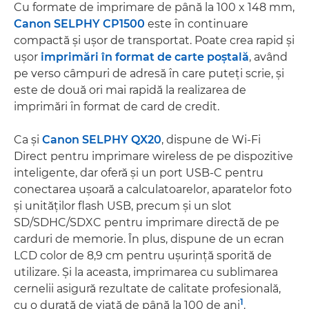
Cu formate de imprimare de până la 100 x 148 mm,
Canon SELPHY CP1500
este în continuare
compactă şi uşor de transportat. Poate crea rapid şi
uşor
imprimări în format de carte poştală
, având
pe verso câmpuri de adresă în care puteţi scrie, şi
este de două ori mai rapidă la realizarea de
imprimări în format de card de credit.
Ca şi
Canon SELPHY QX20
, dispune de Wi-Fi
Direct pentru imprimare wireless de pe dispozitive
inteligente, dar oferă şi un port USB-C pentru
conectarea uşoară a calculatoarelor, aparatelor foto
şi unităţilor flash USB, precum şi un slot
SD/SDHC/SDXC pentru imprimare directă de pe
carduri de memorie. În plus, dispune de un ecran
LCD color de 8,9 cm pentru uşurinţă sporită de
utilizare. Şi la aceasta, imprimarea cu sublimarea
cernelii asigură rezultate de calitate profesională,
1
cu o durată de viaţă de până la 100 de ani
.