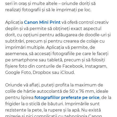
seri în oraş şi multe altele – oriunde doriţi să
realizaţi fotografii şi să le imprimaţi pe loc.
Aplicaţia
Canon Mini Print
vă oferă control creativ
deplin şi vă permite să obţineţi exact aspectul
dorit, cu opţiuni pentru adăugarea de doodle-uri şi
subtitrări, precum şi pentru crearea de colaje cu
imprimări multiple. Aplicaţia vă permite, de
asemenea, să accesaţi fotografiile pe care le faceţi
pe smartphone sau tabletă, precum şi să folosiţi
fişiere foto din conturile de Facebook, Instagram,
Google Foto, Dropbox sau iCloud.
Oriunde vă aflaţi, puteţi profita la maximum de
colile de hârtie autocolantă de 50 x 76 mm, ideale
pentru lipirea
fotografiilor preferate pe orice
, de la
frigider la o sticlă de băuturi. Imprimările sunt
rezistente la pete, la rupere şi la apă. Nu există
mizerie şi nici complicaţii cu tehnologia Canon