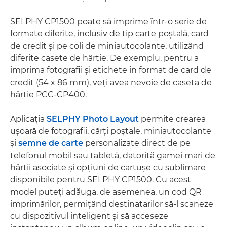
SELPHY CP1500 poate să imprime într-o serie de
formate diferite, inclusiv de tip carte poştală, card
de credit şi pe coli de miniautocolante, utilizând
diferite casete de hârtie. De exemplu, pentru a
imprima fotografii şi etichete în format de card de
credit (54 x 86 mm), veţi avea nevoie de caseta de
hârtie PCC-CP400.
Aplicaţia
SELPHY Photo Layout
permite crearea
uşoară de fotografii, cărţi poştale, miniautocolante
şi
semne de carte
personalizate direct de pe
telefonul mobil sau tabletă, datorită gamei mari de
hârtii asociate şi opţiuni de cartuşe cu sublimare
disponibile pentru SELPHY CP1500. Cu acest
model puteţi adăuga, de asemenea, un cod QR
imprimărilor, permiţând destinatarilor să-l scaneze
cu dispozitivul inteligent şi să acceseze