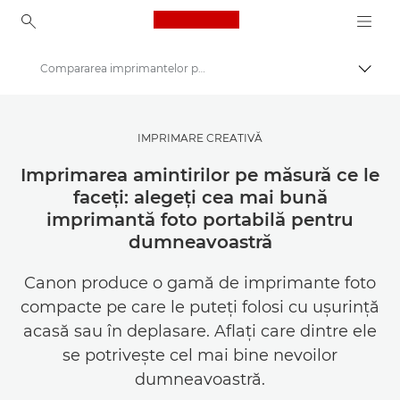
Canon Logo, back to ho
Compararea imprimantelor portabile Canon
Comut
Canon
Inspiră-te | Sfaturi pentru fotografie şi imprimare şi ghiduri de achiziţie
IMPRIMARE CREATIVĂ
Sfaturi şi tehnici de fotografie şi imprimare
Imprimarea amintirilor pe măsură ce le
faceţi: alegeţi cea mai bună
imprimantă foto portabilă pentru
dumneavoastră
Canon produce o gamă de imprimante foto
compacte pe care le puteţi folosi cu uşurinţă
acasă sau în deplasare. Aflaţi care dintre ele
se potriveşte cel mai bine nevoilor
dumneavoastră.