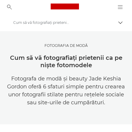
Canon Logo, back to ho
Cum să vă fotografiaţi prietenii ca pe nişte fotomodele
Comut
Canon
Inspiră-te | Sfaturi pentru fotografie şi imprimare şi ghiduri de achiziţie
FOTOGRAFIA DE MODĂ
Sfaturi şi tehnici de fotografie şi imprimare
Cum să vă fotografiaţi prietenii ca pe
nişte fotomodele
Fotografa de modă şi beauty Jade Keshia
Gordon oferă 6 sfaturi simple pentru crearea
unor fotografii stilate pentru reţelele sociale
sau site-urile de cumpărături.