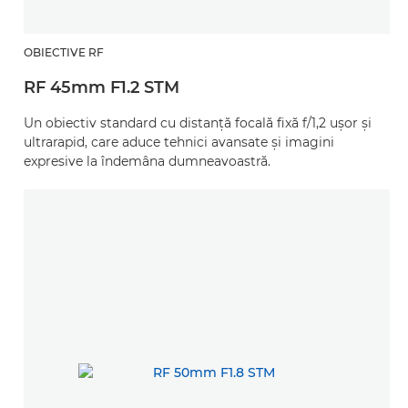
OBIECTIVE RF
RF 45mm F1.2 STM
Un obiectiv standard cu distanţă focală fixă f/1,2 uşor şi
ultrarapid, care aduce tehnici avansate şi imagini
expresive la îndemâna dumneavoastră.