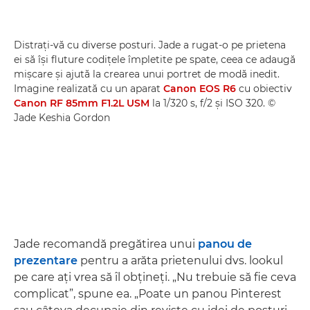
Distraţi-vă cu diverse posturi. Jade a rugat-o pe prietena
ei să îşi fluture codiţele împletite pe spate, ceea ce adaugă
mişcare şi ajută la crearea unui portret de modă inedit.
Imagine realizată cu un aparat
Canon EOS R6
cu obiectiv
Canon RF 85mm F1.2L USM
la 1/320 s, f/2 şi ISO 320. ©
Jade Keshia Gordon
Jade recomandă pregătirea unui
panou de
prezentare
pentru a arăta prietenului dvs. lookul
pe care aţi vrea să îl obţineţi. „Nu trebuie să fie ceva
complicat”, spune ea. „Poate un panou Pinterest