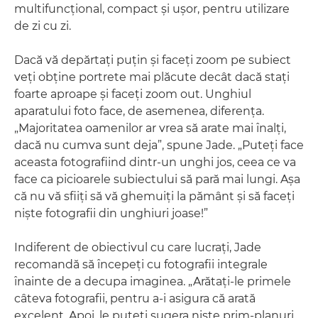
multifuncţional, compact şi uşor, pentru utilizare
de zi cu zi.
Dacă vă depărtaţi puţin şi faceţi zoom pe subiect
veţi obţine portrete mai plăcute decât dacă staţi
foarte aproape şi faceţi zoom out. Unghiul
aparatului foto face, de asemenea, diferenţa.
„Majoritatea oamenilor ar vrea să arate mai înalţi,
dacă nu cumva sunt deja”, spune Jade. „Puteţi face
aceasta fotografiind dintr-un unghi jos, ceea ce va
face ca picioarele subiectului să pară mai lungi. Aşa
că nu vă sfiiţi să vă ghemuiţi la pământ şi să faceţi
nişte fotografii din unghiuri joase!”
Indiferent de obiectivul cu care lucraţi, Jade
recomandă să începeţi cu fotografii integrale
înainte de a decupa imaginea. „Arătaţi-le primele
câteva fotografii, pentru a-i asigura că arată
excelent. Apoi, le puteţi sugera nişte prim-planuri.