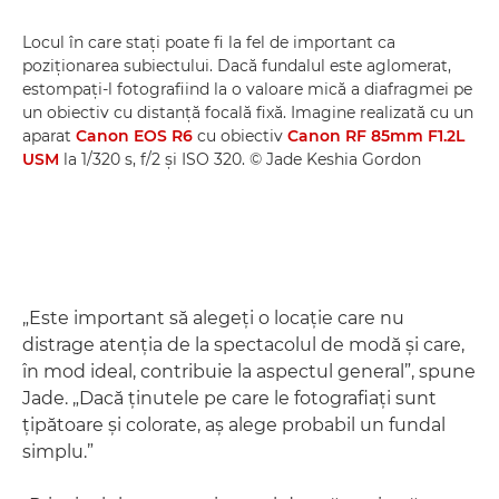
Locul în care staţi poate fi la fel de important ca
poziţionarea subiectului. Dacă fundalul este aglomerat,
estompaţi-l fotografiind la o valoare mică a diafragmei pe
un obiectiv cu distanţă focală fixă. Imagine realizată cu un
aparat
Canon EOS R6
cu obiectiv
Canon RF 85mm F1.2L
USM
la 1/320 s, f/2 şi ISO 320. © Jade Keshia Gordon
„Este important să alegeţi o locaţie care nu
distrage atenţia de la spectacolul de modă şi care,
în mod ideal, contribuie la aspectul general”, spune
Jade. „Dacă ţinutele pe care le fotografiaţi sunt
ţipătoare şi colorate, aş alege probabil un fundal
simplu.”