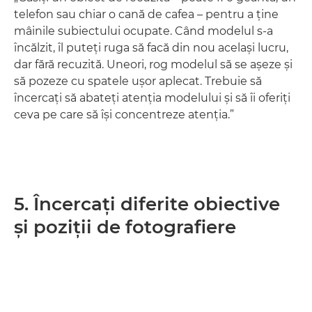
telefon sau chiar o cană de cafea – pentru a ţine
mâinile subiectului ocupate. Când modelul s-a
încălzit, îl puteţi ruga să facă din nou acelaşi lucru,
dar fără recuzită. Uneori, rog modelul să se aşeze şi
să pozeze cu spatele uşor aplecat. Trebuie să
încercaţi să abateţi atenţia modelului şi să îi oferiţi
ceva pe care să îşi concentreze atenţia.”
5. Încercaţi diferite obiective
şi poziţii de fotografiere