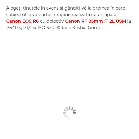
Alegeţi ţinutele în avans şi gândiţi-vă la ordinea în care
subiectul le va purta. Imagine realizată cu un aparat
Canon EOS R6
cu obiectiv
Canon RF 85mm F1.2L USM
la
1/640 s, f/1,4 şi ISO 320. © Jade Keshia Gordon