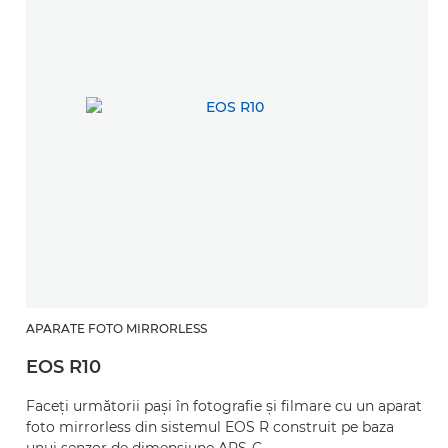
APARATE FOTO MIRRORLESS
EOS R10
Faceţi următorii paşi în fotografie şi filmare cu un aparat
foto mirrorless din sistemul EOS R construit pe baza
unui senzor de dimensiune APS-C.