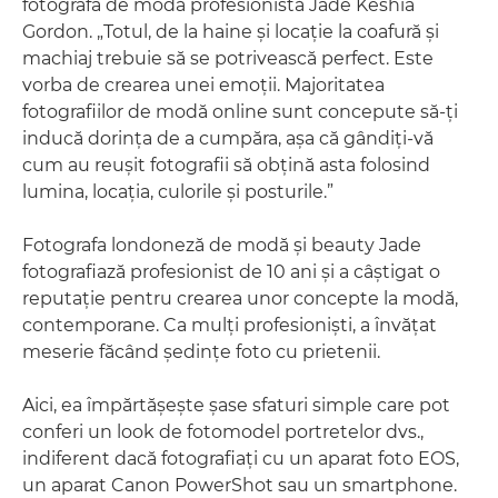
fotografa de modă profesionistă Jade Keshia
Gordon. „Totul, de la haine şi locaţie la coafură şi
machiaj trebuie să se potrivească perfect. Este
vorba de crearea unei emoţii. Majoritatea
fotografiilor de modă online sunt concepute să-ţi
inducă dorinţa de a cumpăra, aşa că gândiţi-vă
cum au reuşit fotografii să obţină asta folosind
lumina, locaţia, culorile şi posturile.”
Fotografa londoneză de modă şi beauty Jade
fotografiază profesionist de 10 ani şi a câştigat o
reputaţie pentru crearea unor concepte la modă,
contemporane. Ca mulţi profesionişti, a învăţat
meserie făcând şedinţe foto cu prietenii.
Aici, ea împărtăşeşte şase sfaturi simple care pot
conferi un look de fotomodel portretelor dvs.,
indiferent dacă fotografiaţi cu un aparat foto EOS,
un aparat Canon PowerShot sau un smartphone.