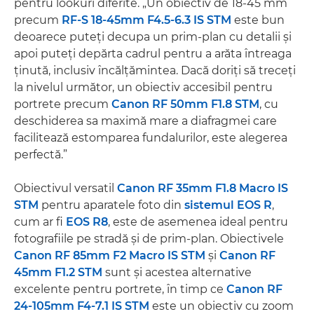
pentru lookuri diferite. „Un obiectiv de 18-45 mm
precum
RF-S 18-45mm F4.5-6.3 IS STM
este bun
deoarece puteţi decupa un prim-plan cu detalii şi
apoi puteţi depărta cadrul pentru a arăta întreaga
ţinută, inclusiv încălţămintea. Dacă doriţi să treceţi
la nivelul următor, un obiectiv accesibil pentru
portrete precum
Canon RF 50mm F1.8 STM
, cu
deschiderea sa maximă mare a diafragmei care
facilitează estomparea fundalurilor, este alegerea
perfectă.”
Obiectivul versatil
Canon RF 35mm F1.8 Macro IS
STM
pentru aparatele foto din
sistemul EOS R
,
cum ar fi
EOS R8
, este de asemenea ideal pentru
fotografiile pe stradă şi de prim-plan. Obiectivele
Canon RF 85mm F2 Macro IS STM
şi
Canon RF
45mm F1.2 STM
sunt şi acestea alternative
excelente pentru portrete, în timp ce
Canon RF
24-105mm F4-7.1 IS STM
este un obiectiv cu zoom