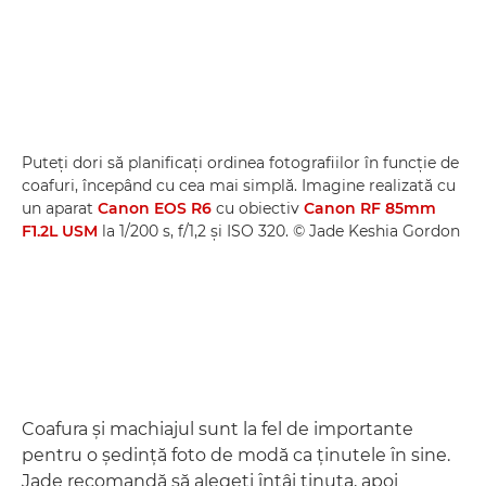
Puteţi dori să planificaţi ordinea fotografiilor în funcţie de
coafuri, începând cu cea mai simplă. Imagine realizată cu
un aparat
Canon EOS R6
cu obiectiv
Canon RF 85mm
F1.2L USM
la 1/200 s, f/1,2 şi ISO 320. © Jade Keshia Gordon
Coafura şi machiajul sunt la fel de importante
pentru o şedinţă foto de modă ca ţinutele în sine.
Jade recomandă să alegeţi întâi ţinuta, apoi