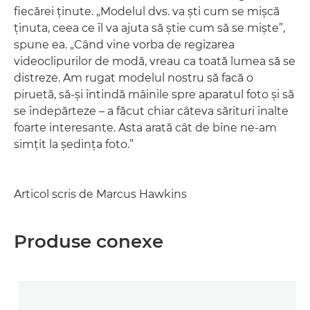
fiecărei ţinute. „Modelul dvs. va şti cum se mişcă
ţinuta, ceea ce îl va ajuta să ştie cum să se mişte”,
spune ea. „Când vine vorba de regizarea
videoclipurilor de modă, vreau ca toată lumea să se
distreze. Am rugat modelul nostru să facă o
piruetă, să-şi întindă mâinile spre aparatul foto şi să
se îndepărteze – a făcut chiar câteva sărituri înalte
foarte interesante. Asta arată cât de bine ne-am
simţit la şedinţa foto.”
Articol scris de Marcus Hawkins
Produse conexe