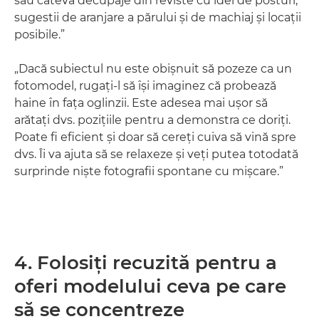
sau câteva decupaje din reviste cu idei de posturi,
sugestii de aranjare a părului şi de machiaj şi locaţii
posibile.”
„Dacă subiectul nu este obişnuit să pozeze ca un
fotomodel, rugaţi-l să îşi imaginez că probează
haine în faţa oglinzii. Este adesea mai uşor să
arătaţi dvs. poziţiile pentru a demonstra ce doriţi.
Poate fi eficient şi doar să cereţi cuiva să vină spre
dvs. Îi va ajuta să se relaxeze şi veţi putea totodată
surprinde nişte fotografii spontane cu mişcare.”
4. Folosiţi recuzită pentru a
oferi modelului ceva pe care
să se concentreze