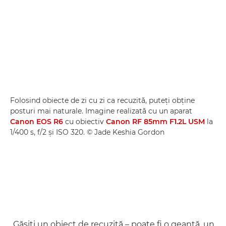
Folosind obiecte de zi cu zi ca recuzită, puteţi obţine
posturi mai naturale. Imagine realizată cu un aparat
Canon EOS R6
cu obiectiv
Canon RF 85mm F1.2L USM
la
1/400 s, f/2 şi ISO 320. © Jade Keshia Gordon
„Găsiţi un obiect de recuzită – poate fi o geantă, un