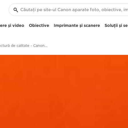
re şi video
Obiective
Imprimante şi scanere
Soluţii şi se
Structură de calitate - Canon EOS 5D Mark IV