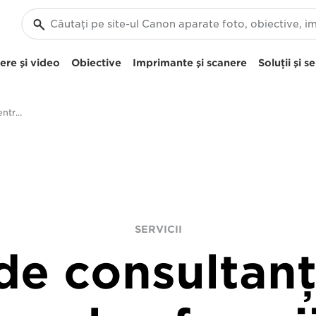
re şi video
Obiective
Imprimante şi scanere
Soluţii şi se
Servicii de consultanţă pentru procesele afacerii dvs
SERVICII
 de consultan