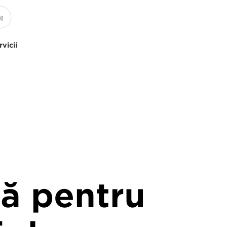
rvicii
ţă pentru