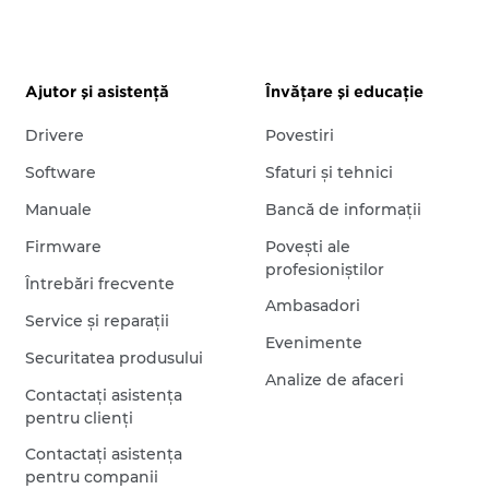
Ajutor şi asistenţă
Învăţare şi educaţie
Drivere
Povestiri
Software
Sfaturi şi tehnici
Manuale
Bancă de informaţii
Firmware
Poveşti ale
profesioniştilor
Întrebări frecvente
Ambasadori
Service şi reparaţii
Evenimente
Securitatea produsului
Analize de afaceri
Contactaţi asistenţa
pentru clienţi
Contactaţi asistenţa
pentru companii