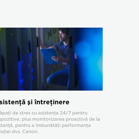
sistenţă şi întreţinere
ăpaţi de stres cu asistenţa 24/7 pentru
spozitive, plus monitorizarea proactivă de la
stanţă, pentru a îmbunătăţi performanţa
luţiei dvs. Canon.