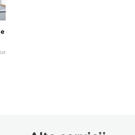
se
tat