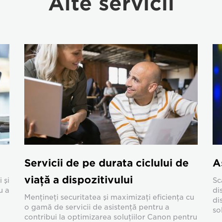
Alte servicii
Servicii de pe durata ciclului de
A
viaţă a dispozitivului
 şi
Sc
u a
di
Menţineţi securitatea şi maximizaţi eficienţa cu
di
o gamă de servicii de asistenţă pentru a
so
contribui la optimizarea soluţiilor Canon pentru