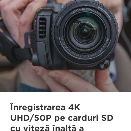
Înregistrarea 4K
UHD/50P pe carduri SD
cu viteză înaltă a