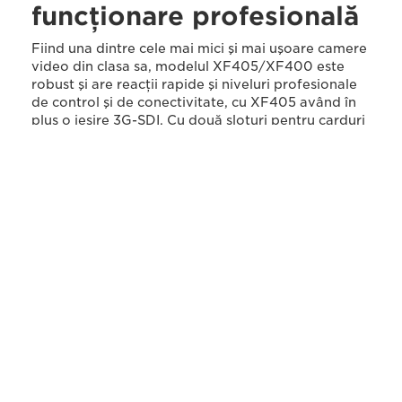
funcţionare profesională
Fiind una dintre cele mai mici şi mai uşoare camere
video din clasa sa, modelul XF405/XF400 este
robust şi are reacţii rapide şi niveluri profesionale
de control şi de conectivitate, cu XF405 având în
plus o ieşire 3G-SDI. Cu două sloturi pentru carduri
SD, vă puteţi baza în totalitate pe modelul
XF405/XF400 pentru filmare îndelungată,
datorită releului sau înregistrării simultane.