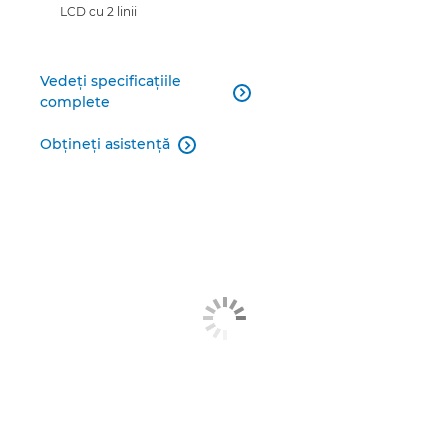
LCD cu 2 linii
Vedeţi specificaţiile

complete
Obţineţi asistenţă
