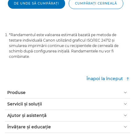
DE UNDE SĂ CUMPĂRAŢI
CUMPĂRAŢI CERNEALĂ
*Randamentul este valoarea estimată bazată pe metoda de
testare individuală Canon utilizând graficul ISO/IEC 24712 şi
simularea imprimării continue cu recipientele de cerneală de
schimb după configurarea iniţială. Randamentele nu vor fi
combinate.
Înapoi la început
Produse
Servicii şi soluţii
Ajutor şi asistenţă
Învăţare şi educaţie