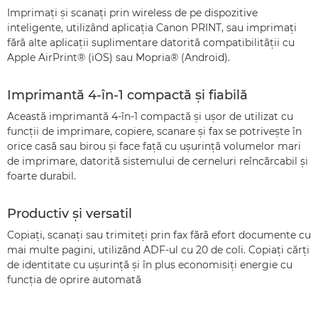
Imprimaţi şi scanaţi prin wireless de pe dispozitive
inteligente, utilizând aplicaţia Canon PRINT, sau imprimaţi
fără alte aplicaţii suplimentare datorită compatibilităţii cu
Apple AirPrint® (iOS) sau Mopria® (Android).
Imprimantă 4-în-1 compactă şi fiabilă
Această imprimantă 4-în-1 compactă şi uşor de utilizat cu
funcţii de imprimare, copiere, scanare şi fax se potriveşte în
orice casă sau birou şi face faţă cu uşurinţă volumelor mari
de imprimare, datorită sistemului de cerneluri reîncărcabil şi
foarte durabil.
Productiv şi versatil
Copiaţi, scanaţi sau trimiteţi prin fax fără efort documente cu
mai multe pagini, utilizând ADF-ul cu 20 de coli. Copiaţi cărţi
de identitate cu uşurinţă şi în plus economisiţi energie cu
funcţia de oprire automată