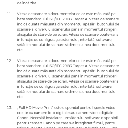
de încălzire.
Viteza de scanare a documentelor color este măsurată pe
baza standardului ISO/IEC 29183 Target A. Viteza de scanare
indică durata măsurată din momentul apăsării butonului de
scanare al driverului scanerului până în momentul stingerii
afişajului de stare de pe ecran. Viteza de scanare poate varia
în funcţie de configuraţia sistemului, interfaţă, software,
setările modului de scanare şi dimensiunea documentului
etc.
Viteza de scanare a documentelor color este măsurată pe
baza standardului ISO/IEC 29183 Target A. Viteza de scanare
indică durata măsurată din momentul apăsării butonului de
scanare al driverului scanerului până în momentul stingerii
afişajului de stare de pe ecran. Viteza de scanare poate varia
în funcţie de configuraţia sistemului, interfaţă, software,
setările modului de scanare şi dimensiunea documentului
etc.
„Full HD Movie Print” este disponibil pentru fişierele video
create cu camere foto digitale sau camere video digitale
Canon. Necesită instalarea următorului software disponibil
pentru camera Canon pe care s-a înregistrat filmul, pentru