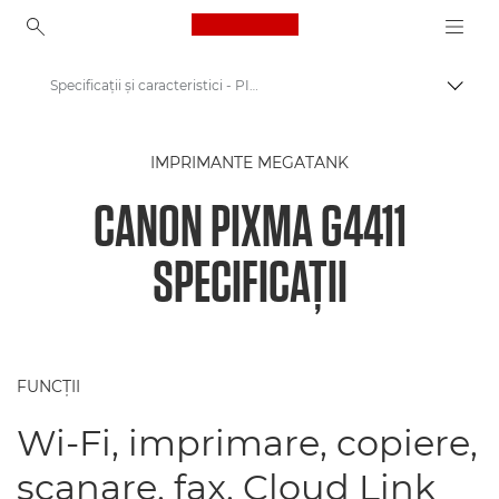
Canon Logo, back to ho
Specificaţii şi caracteristici - PIXMA G4411
Comut
Canon
IMPRIMANTE MEGATANK
Imprimante Canon
CANON PIXMA G4411
Canon PIXMA G4411 - Canon Romania
SPECIFICAŢII
FUNCŢII
Wi-Fi, imprimare, copiere,
scanare, fax, Cloud Link