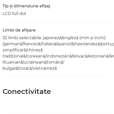
Tip şi dimensiune afişaj
LCD full dot
Limbi de afişare
32 limbi selectabile: japoneză/engleză (mm şi inchi)
/germană/franceză/italiană/spaniolă/neerlandeză/port
simplificată/chineză
tradiţională/coreeană/indoneziană/slovacă/estoniană/le
lituaniană/ucraineană/română/
bulgară/croată/vietnameză
Conectivitate