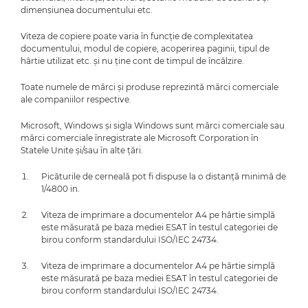
dimensiunea documentului etc.
Viteza de copiere poate varia în funcţie de complexitatea
documentului, modul de copiere, acoperirea paginii, tipul de
hârtie utilizat etc. şi nu ţine cont de timpul de încălzire.
Toate numele de mărci şi produse reprezintă mărci comerciale
ale companiilor respective.
Microsoft, Windows şi sigla Windows sunt mărci comerciale sau
mărci comerciale înregistrate ale Microsoft Corporation în
Statele Unite şi/sau în alte ţări.
Picăturile de cerneală pot fi dispuse la o distanţă minimă de
1/4800 in.
Viteza de imprimare a documentelor A4 pe hârtie simplă
este măsurată pe baza mediei ESAT în testul categoriei de
birou conform standardului ISO/IEC 24734.
Viteza de imprimare a documentelor A4 pe hârtie simplă
este măsurată pe baza mediei ESAT în testul categoriei de
birou conform standardului ISO/IEC 24734.