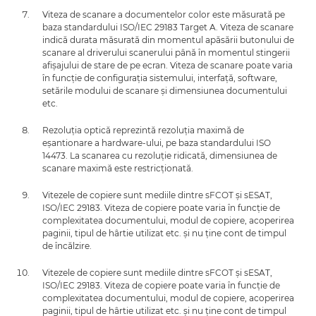
Viteza de scanare a documentelor color este măsurată pe
baza standardului ISO/IEC 29183 Target A. Viteza de scanare
indică durata măsurată din momentul apăsării butonului de
scanare al driverului scanerului până în momentul stingerii
afişajului de stare de pe ecran. Viteza de scanare poate varia
în funcţie de configuraţia sistemului, interfaţă, software,
setările modului de scanare şi dimensiunea documentului
etc.
Rezoluţia optică reprezintă rezoluţia maximă de
eşantionare a hardware-ului, pe baza standardului ISO
14473. La scanarea cu rezoluţie ridicată, dimensiunea de
scanare maximă este restricţionată.
Vitezele de copiere sunt mediile dintre sFCOT şi sESAT,
ISO/IEC 29183. Viteza de copiere poate varia în funcţie de
complexitatea documentului, modul de copiere, acoperirea
paginii, tipul de hârtie utilizat etc. şi nu ţine cont de timpul
de încălzire.
Vitezele de copiere sunt mediile dintre sFCOT şi sESAT,
ISO/IEC 29183. Viteza de copiere poate varia în funcţie de
complexitatea documentului, modul de copiere, acoperirea
paginii, tipul de hârtie utilizat etc. şi nu ţine cont de timpul