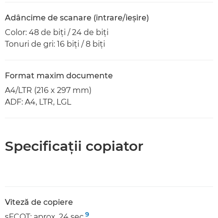
Adâncime de scanare (intrare/ieşire)
Color: 48 de biţi / 24 de biţi
Tonuri de gri: 16 biţi / 8 biţi
Format maxim documente
A4/LTR (216 x 297 mm)
ADF: A4, LTR, LGL
Specificaţii copiator
Viteză de copiere
9
sFCOT: aprox. 24 sec.