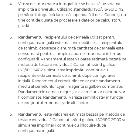
Viteza de imprimare a fotografiilor se bazează pe setarea
implicită a driverului, utilizând standardul ISO/JIS-SCID N2
pe hârtie fotografică lucioasă superioară II de la Canon şi nu
ţine cont de durata de procesare a datelor pe calculatorul
gazdă.
Randamentul recipientului de cerneală utilizat pentru
configurarea iniţială este mai mic decât cel al recipientului
de schimb, deoarece o anumită cantitate de cerneală este
consumată pentru a umple capul de imprimare în timpul
configurării. Randamentul este valoarea estimată bazată pe
metoda de testare individuală Canon utilizând graficul
ISO/IEC 24712 şi simularea imprimării continue cu
recipientele de cerneală de schimb după configurarea
iniţială. Randamentul cernelurilor color este randamentul
mediu al cernelurilor cyan, magenta şi galben combinate.
Randamentele cernelii negre şi ale cernelurilor color nu vor
fi combinate. Randamentul variază semnificativ în funcţie
de conţinutul imprimat şi de alţi factori.
Randamentul este valoarea estimată bazată pe metoda de
testare individuală Canon utilizând graficul ISO/IEC 29103 şi
simularea imprimării continue cu înlocuire după
configurarea iniţială.