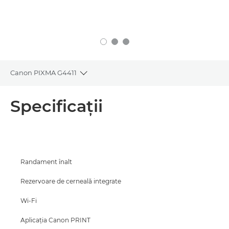
Canon PIXMA G4411
Toggle breadcrumbs
Prezentare generală
Specificaţii
Specificaţii
Asistenţă
Randament înalt
CUMPĂRAŢI CERNEALĂ
Rezervoare de cerneală integrate
Wi-Fi
Aplicaţia Canon PRINT