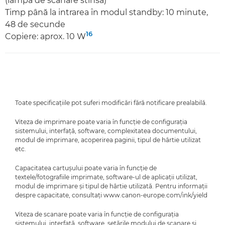
(lampa de scanare stinsă)
Timp până la intrarea în modul standby: 10 minute,
48 de secunde
16
Copiere: aprox. 10 W
Toate specificaţiile pot suferi modificări fără notificare prealabilă.
Viteza de imprimare poate varia în funcţie de configuraţia
sistemului, interfaţă, software, complexitatea documentului,
modul de imprimare, acoperirea paginii, tipul de hârtie utilizat
etc.
Capacitatea cartuşului poate varia în funcţie de
textele/fotografiile imprimate, software-ul de aplicaţii utilizat,
modul de imprimare şi tipul de hârtie utilizată. Pentru informaţii
despre capacitate, consultaţi www.canon-europe.com/ink/yield
Viteza de scanare poate varia în funcţie de configuraţia
sistemului, interfaţă, software, setările modului de scanare şi