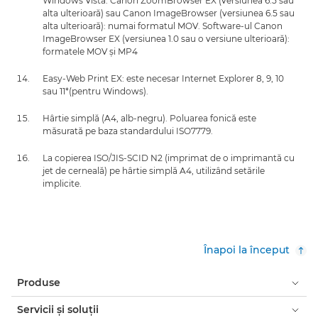
Windows Vista. Canon ZoomBrowser EX (versiunea 6.5 sau
alta ulterioară) sau Canon ImageBrowser (versiunea 6.5 sau
alta ulterioară): numai formatul MOV. Software-ul Canon
ImageBrowser EX (versiunea 1.0 sau o versiune ulterioară):
formatele MOV şi MP4
Easy-Web Print EX: este necesar Internet Explorer 8, 9, 10
sau 11*(pentru Windows).
Hârtie simplă (A4, alb-negru). Poluarea fonică este
măsurată pe baza standardului ISO7779.
La copierea ISO/JIS-SCID N2 (imprimat de o imprimantă cu
jet de cerneală) pe hârtie simplă A4, utilizând setările
implicite.
Înapoi la început
Produse
Servicii şi soluţii