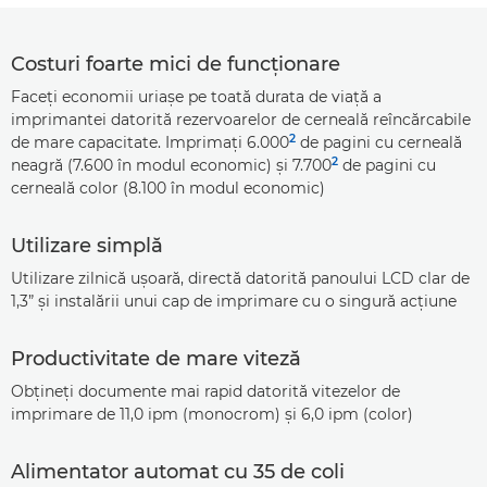
Costuri foarte mici de funcţionare
Faceţi economii uriaşe pe toată durata de viaţă a
imprimantei datorită rezervoarelor de cerneală reîncărcabile
2
de mare capacitate. Imprimaţi 6.000
de pagini cu cerneală
2
neagră (7.600 în modul economic) şi 7.700
de pagini cu
cerneală color (8.100 în modul economic)
Utilizare simplă
Utilizare zilnică uşoară, directă datorită panoului LCD clar de
1,3” şi instalării unui cap de imprimare cu o singură acţiune
Productivitate de mare viteză
Obţineţi documente mai rapid datorită vitezelor de
imprimare de 11,0 ipm (monocrom) şi 6,0 ipm (color)
Alimentator automat cu 35 de coli