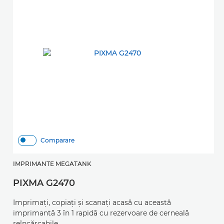
Comparare
IMPRIMANTE MEGATANK
I
PIXMA G2470
P
Imprimaţi, copiaţi şi scanaţi acasă cu această
Im
imprimantă 3 în 1 rapidă cu rezervoare de cerneală
i
reîncărcabile
ce