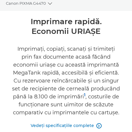
Canon PIXMA G4470
Toggle breadcrumbs
Prezentare generală
Imprimare rapidă.
Economii URIAŞE
Specificaţii
Asistenţă
Imprimaţi, copiaţi, scanaţi şi trimiteţi
prin fax documente acasă făcând
CUMPĂRAŢI CERNEALĂ
economii uriaşe cu această imprimantă
MegaTank rapidă, accesibilă şi eficientă.
Cu rezervoare reîncărcabile şi un singur
set de recipiente de cerneală producând
1
până la 8.100 de imprimări
, costurile de
funcţionare sunt uimitor de scăzute
comparativ cu imprimantele cu cartuşe.
Vedeţi specificaţiile complete
