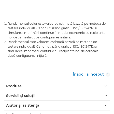
Randamentul color este valoarea estimată bazată pe metoda de
testare individuală Canon utilizând graficul ISO/IEC 24712 şi
simularea imprimării continue în modul economic cu recipiente
noi de cerneală după configurarea iniţială.
Randamentul este valoarea estimată bazată pe metoda de
testare individuală Canon utilizând graficul ISO/IEC 24712 şi
simularea imprimării continue cu recipiente noi de cerneală
după configurarea iniţială.
Înapoi la început
Produse
Servicii şi soluţii
Ajutor şi asistenţă