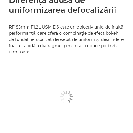
Diferenţa adusă de
uniformizarea defocalizării
RF 85mm F1.2L USM DS este un obiectiv unic, de înaltă
performanţă, care oferă o combinaţie de efect bokeh
de fundal nefocalizat deosebit de uniform şi deschidere
foarte rapidă a diafragmei pentru a produce portrete
uimitoare.