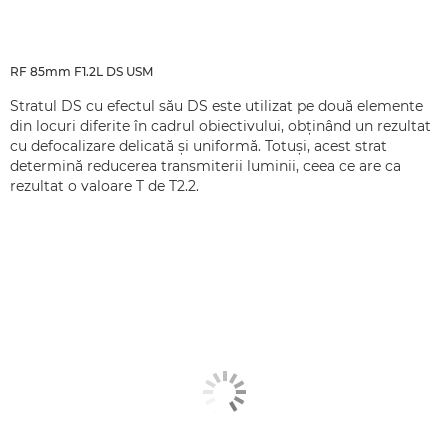
RF 85mm F1.2L DS USM
Stratul DS cu efectul său DS este utilizat pe două elemente
din locuri diferite în cadrul obiectivului, obţinând un rezultat
cu defocalizare delicată şi uniformă. Totuşi, acest strat
determină reducerea transmiterii luminii, ceea ce are ca
rezultat o valoare T de T2.2.