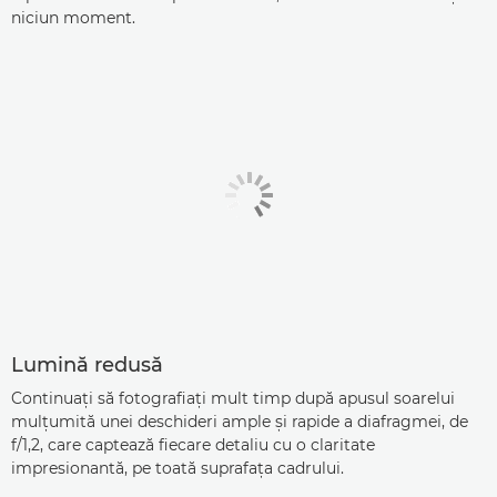
niciun moment.
Lumină redusă
Continuaţi să fotografiaţi mult timp după apusul soarelui
mulţumită unei deschideri ample şi rapide a diafragmei, de
f/1,2, care captează fiecare detaliu cu o claritate
impresionantă, pe toată suprafaţa cadrului.