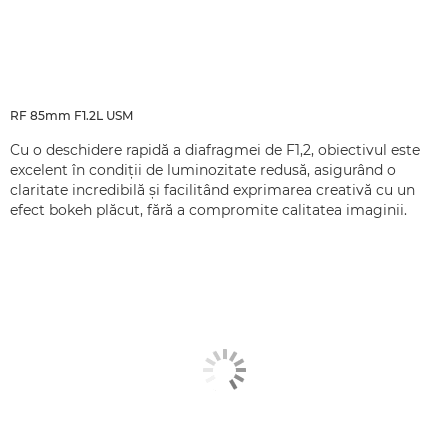
RF 85mm F1.2L USM
Cu o deschidere rapidă a diafragmei de F1,2, obiectivul este
excelent în condiţii de luminozitate redusă, asigurând o
claritate incredibilă şi facilitând exprimarea creativă cu un
efect bokeh plăcut, fără a compromite calitatea imaginii.