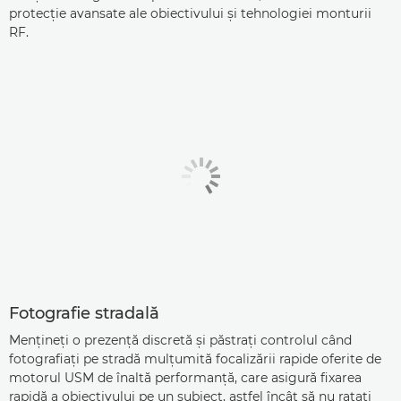
protecţie avansate ale obiectivului şi tehnologiei monturii
RF.
Fotografie stradală
Menţineţi o prezenţă discretă şi păstraţi controlul când
fotografiaţi pe stradă mulţumită focalizării rapide oferite de
motorul USM de înaltă performanţă, care asigură fixarea
rapidă a obiectivului pe un subiect, astfel încât să nu rataţi