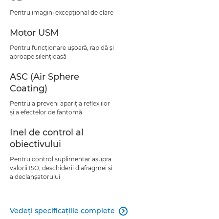
Pentru imagini excepţional de clare
Motor USM
Pentru funcţionare uşoară, rapidă şi
aproape silenţioasă
ASC (Air Sphere
Coating)
Pentru a preveni apariţia reflexiilor
şi a efectelor de fantomă
Inel de control al
obiectivului
Pentru control suplimentar asupra
valorii ISO, deschiderii diafragmei şi
a declanşatorului
Vedeţi specificaţiile complete
