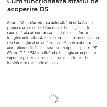
Cum funcţionează stratul de
acoperire DS
Stratul DS (uniformizarea defocalizării) de la Canon
produce un efect de defocalizare delicat şi unic, în
cadrul căruia un contur care iniţial era clar într-o
imagine defocalizată, este estompat suplimentar, la un
nivel excepţional de uniformizare. Canon a obţinut
acest efect utilizând acelaşi sistem optic ca pentru RF
85mm F1.2L USM şi utilizând tehnologia de depunere a
vaporilor pentru a ţine sub control cantitatea de
lumină care trece prin obiectiv.