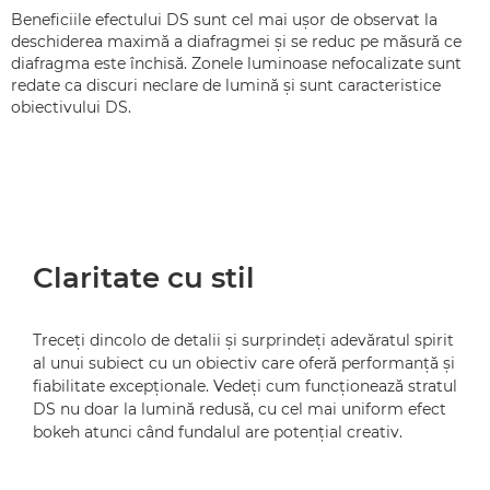
Beneficiile efectului DS sunt cel mai uşor de observat la
deschiderea maximă a diafragmei şi se reduc pe măsură ce
diafragma este închisă. Zonele luminoase nefocalizate sunt
redate ca discuri neclare de lumină şi sunt caracteristice
obiectivului DS.
Claritate cu stil
Treceţi dincolo de detalii şi surprindeţi adevăratul spirit
al unui subiect cu un obiectiv care oferă performanţă şi
fiabilitate excepţionale. Vedeţi cum funcţionează stratul
DS nu doar la lumină redusă, cu cel mai uniform efect
bokeh atunci când fundalul are potenţial creativ.