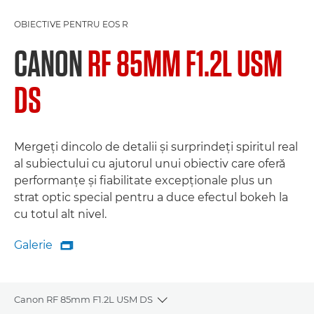
OBIECTIVE PENTRU EOS R
CANON
RF 85MM F1.2L USM
DS
Mergeţi dincolo de detalii şi surprindeţi spiritul real
al subiectului cu ajutorul unui obiectiv care oferă
performanţe şi fiabilitate excepţionale plus un
strat optic special pentru a duce efectul bokeh la
cu totul alt nivel.
Galerie

Galerie
Canon RF 85mm F1.2L USM DS
Toggle breadcrumbs