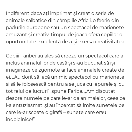
Indiferent dacă aţi imprimat şi creat o serie de
animale sălbatice din câmpiile Africii, o feerie din
pădurile europene sau un spectacol de marionete
amuzant şi creativ, timpul de joacă oferă copiilor o
oportunitate excelentă de a-şi exersa creativitatea.
Copiii Faribei au ales să creeze un spectacol care a
inclus animalul lor de casă şi s-au bucurat să îşi
imagineze ce zgomote ar face animalele create de
ei. „Au dorit să facă un mic spectacol cu marionete
şi să le folosească pentru a se juca cu iepurele şi cu
tot felul de lucruri”, spune Fariba. „Am discutat
despre numele pe care le-ar da animalelor, ceea ce
i-a entuziasmat, şi au încercat să imite sunetele pe
care le-ar scoate o girafă – sunete care erau
îndoielnice!”