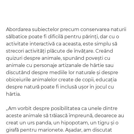
Abordarea subiectelor precum conservarea naturii
sălbatice poate fi dificilă pentru părinţi, dar cu o
activitate interactivă ca aceasta, este simplu să
strecori activităţi plăcute de învăţare. Creând
quizuri despre animale, spunând poveşti cu
animale cu personaje artizanale de hârtie sau
discutând despre mediile lor naturale şi despre
obiceiurile animalelor create de copii, educaţia
despre natură poate fi inclusă uşor în jocul cu
hârtia.
„Am vorbit despre posibilitatea ca unele dintre
aceste animale să trăiască împreună, deoarece au
creat un urs panda, un hipopotam, un tigru şi o
girafă pentru marionete. Aşadar, am discutat