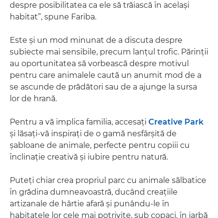
despre posibilitatea ca ele să trăiască în acelaşi
habitat”, spune Fariba.
Este şi un mod minunat de a discuta despre
subiecte mai sensibile, precum lanţul trofic. Părinţii
au oportunitatea să vorbească despre motivul
pentru care animalele caută un anumit mod de a
se ascunde de prădători sau de a ajunge la sursa
lor de hrană.
Pentru a vă implica familia, accesaţi
Creative Park
şi lăsaţi-vă inspiraţi de o gamă nesfârşită de
şabloane de animale, perfecte pentru copiii cu
înclinaţie creativă şi iubire pentru natură.
Puteţi chiar crea propriul parc cu animale sălbatice
în grădina dumneavoastră, ducând creaţiile
artizanale de hârtie afară şi punându-le în
habitatele lor cele mai potrivite, sub copaci, în iarbă