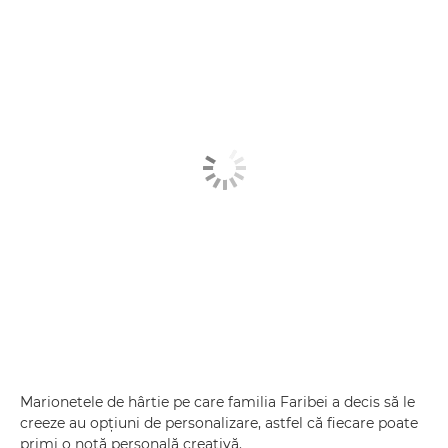
Marionetele de hârtie pe care familia Faribei a decis să le
creeze au opţiuni de personalizare, astfel că fiecare poate
primi o notă personală creativă.