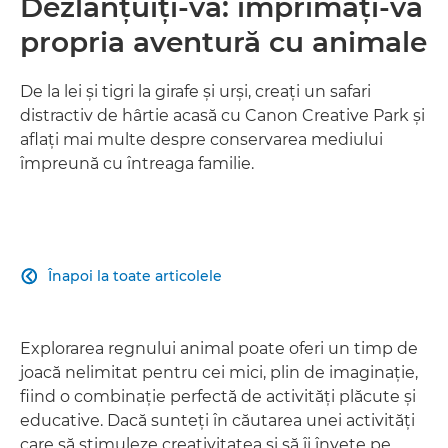
Dezlănţuiţi-vă: imprimaţi-vă
propria aventură cu animale
De la lei şi tigri la girafe şi urşi, creaţi un safari
distractiv de hârtie acasă cu Canon Creative Park şi
aflaţi mai multe despre conservarea mediului
împreună cu întreaga familie.
Înapoi la toate articolele

Explorarea regnului animal poate oferi un timp de
joacă nelimitat pentru cei mici, plin de imaginaţie,
fiind o combinaţie perfectă de activităţi plăcute şi
educative. Dacă sunteţi în căutarea unei activităţi
care să stimuleze creativitatea şi să îi înveţe pe