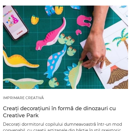
IMPRIMARE CREATIVĂ
Creaţi decoraţiuni în formă de dinozauri cu
Creative Park
Decoraţi dormitorul copilului dumneavoastră într-un mod
convenabil, cu creaţii artizanale din hârtie în stil preistoric.