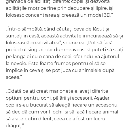
grămadă de abilităţi diferite: copiii îşi dezvoltă
abilităţile motrice fine prin decupare şi lipire, îşi
folosesc concentrarea şi creează un model 3D.”
„Într-o sâmbătă, când căutaţi ceva de făcut şi
sunteţi în casă, această activitate îi încurajează să-şi
folosească creativitatea”, spune ea. „Pot să facă
proiectul singuri, dar dumneavoastră puteţi să staţi
pe lângă ei cu o cană de ceai, oferindu-vă ajutorul
la nevoie. Este foarte frumos pentru ei să se
implice în ceva şi se pot juca cu animalele după
aceea.”
„Odată ce aţi creat marionetele, aveţi diferite
opţiuni pentru ochi, pălării şi accesorii. Aşadar,
copiii s-au bucurat să aleagă fiecare un accesoriu,
să decidă cum vor fi ochii şi să facă fiecare animal
să arate puţin diferit, ceea ce a fost un lucru
drăguţ.”