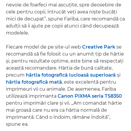
nevoie de foarfeci mai ascuţite, spre deosebire de
cele pentru copii, întrucât veţi avea nişte bucăţi
mici de decupat”, spune Fariba, care recomandă ca
adulţii să îi ajute pe copii atunci când decupează
modelele.
Fiecare model de pe site-ul web
Creative Park
se
recomandă să fie folosit cu un anumit tip de hârtie
şi, pentru rezultate optime, este bine să respectaţi
această recomandare. Hârtia de bună calitate,
precum
hârtia fotografică lucioasă superioară
şi
hârtia fotografică mată
, este excelentă pentru
imprimeuri vii cu animale. De asemenea, Fariba
utilizează imprimanta
Canon PIXMA seria TS8350
pentru imprimări clare şi vii. „Am comandat hârtie
mai groasă care nu era ca hârtia normală de
imprimantă. Când o îndoim, rămâne îndoită”,
spune ea.