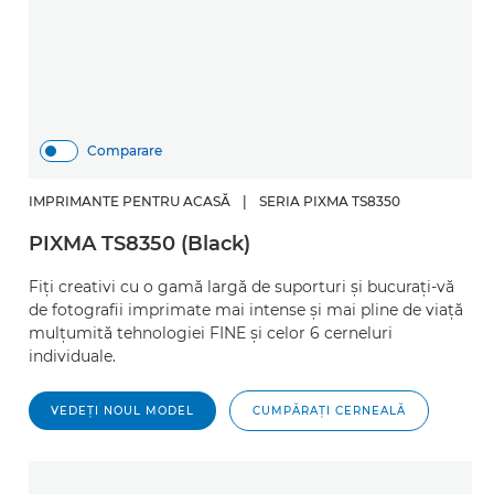
Comparare
IMPRIMANTE PENTRU ACASĂ
|
SERIA PIXMA TS8350
PIXMA TS8350 (Black)
Fiţi creativi cu o gamă largă de suporturi şi bucuraţi-vă
de fotografii imprimate mai intense şi mai pline de viaţă
mulţumită tehnologiei FINE şi celor 6 cerneluri
individuale.
VEDEŢI NOUL MODEL
CUMPĂRAŢI CERNEALĂ