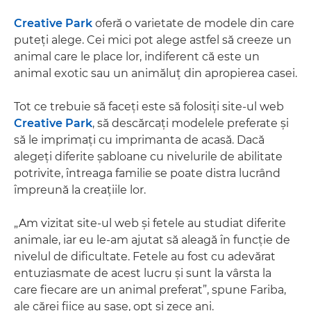
Creative Park
oferă o varietate de modele din care
puteţi alege. Cei mici pot alege astfel să creeze un
animal care le place lor, indiferent că este un
animal exotic sau un animăluţ din apropierea casei.
Tot ce trebuie să faceţi este să folosiţi site-ul web
Creative Park
, să descărcaţi modelele preferate şi
să le imprimaţi cu imprimanta de acasă. Dacă
alegeţi diferite şabloane cu nivelurile de abilitate
potrivite, întreaga familie se poate distra lucrând
împreună la creaţiile lor.
„Am vizitat site-ul web şi fetele au studiat diferite
animale, iar eu le-am ajutat să aleagă în funcţie de
nivelul de dificultate. Fetele au fost cu adevărat
entuziasmate de acest lucru şi sunt la vârsta la
care fiecare are un animal preferat”, spune Fariba,
ale cărei fiice au şase, opt şi zece ani.