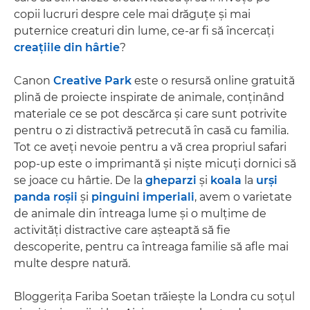
copii lucruri despre cele mai drăguţe şi mai
puternice creaturi din lume, ce-ar fi să încercaţi
creaţiile din hârtie
?
Canon
Creative Park
este o resursă online gratuită
plină de proiecte inspirate de animale, conţinând
materiale ce se pot descărca şi care sunt potrivite
pentru o zi distractivă petrecută în casă cu familia.
Tot ce aveţi nevoie pentru a vă crea propriul safari
pop-up este o imprimantă şi nişte micuţi dornici să
se joace cu hârtie. De la
gheparzi
şi
koala
la
urşi
panda roşii
şi
pinguini imperiali
, avem o varietate
de animale din întreaga lume şi o mulţime de
activităţi distractive care aşteaptă să fie
descoperite, pentru ca întreaga familie să afle mai
multe despre natură.
Bloggeriţa Fariba Soetan trăieşte la Londra cu soţul