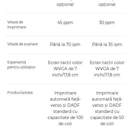
opţional
opţional
Viteză de
45 ppm
30 ppm
imprimare
Viteză de scanare
Până la 70 ipm
Până la 35 ipm
Experienţă
Ecran tactil color
Ecran tactil color
pentru utilizator
WVGA de 7
WVGA de 7
inchi/17,8 cm
inchi/17,8 cm
Productivitate
Imprimare
Imprimare
automată faţă-
automată faţă-
verso şi DADF
verso şi DADF
standard cu
standard cu
capacitate de 100
capacitate de 50
de coli
de coli