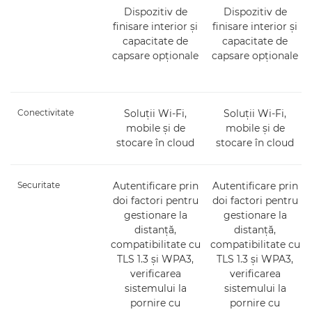
Dispozitiv de
Dispozitiv de
finisare interior şi
finisare interior şi
capacitate de
capacitate de
capsare opţionale
capsare opţionale
Conectivitate
Soluţii Wi-Fi,
Soluţii Wi-Fi,
mobile şi de
mobile şi de
stocare în cloud
stocare în cloud
Securitate
Autentificare prin
Autentificare prin
doi factori pentru
doi factori pentru
gestionare la
gestionare la
distanţă,
distanţă,
compatibilitate cu
compatibilitate cu
TLS 1.3 şi WPA3,
TLS 1.3 şi WPA3,
verificarea
verificarea
sistemului la
sistemului la
pornire cu
pornire cu