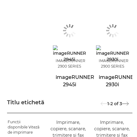
IMAGERUNNER
IMAGERUNNER
2900 SERIES
2900 SERIES
imageRUNNER
imageRUNNE
2945i
2930i
Titlu etichetă
1-2
of
3
Funcţii
Imprimare,
Imprimare,
disponibile Viteză
copiere, scanare,
copiere, scanare,
de imprimare
trimitere şi fax
trimitere şi fax