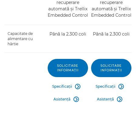
recuperare
recuperare
automată şi Trellix
automată şi Trellix
Embedded Control
Embedded Control
Capacitate de
Până la 2.300 coli
Până la 2.300 coli
alimentare cu
hârtie
SOLICITARE
SOLICITARE
INFORMAŢII
INFORMAŢII
Specificaţii
Specificaţii


Asistenţă
Asistenţă

