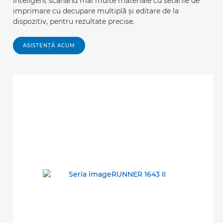
inteligent scanând mai multe materiale cu setările de
imprimare cu decupare multiplă şi editare de la
dispozitiv, pentru rezultate precise.
ASISTENŢĂ ACUM