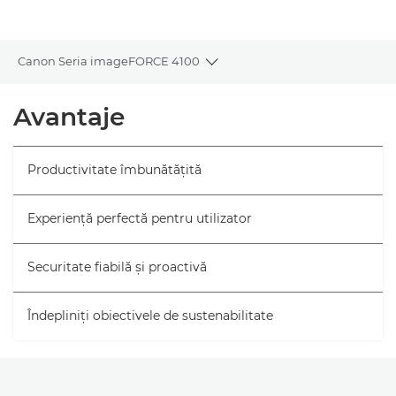
Galerie
Canon Seria imageFORCE 4100
Toggle breadcrumbs
Prezentare generală
Avantaje
Specificaţii
Productivitate îmbunătăţită
Experienţă perfectă pentru utilizator
Securitate fiabilă şi proactivă
Îndepliniţi obiectivele de sustenabilitate