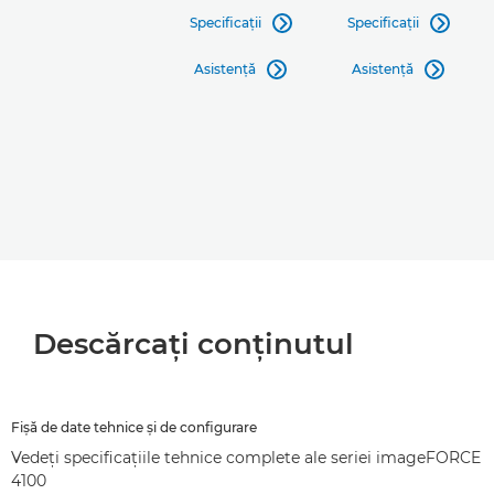
Specificaţii
Specificaţii


Asistenţă
Asistenţă


Descărcaţi conţinutul
Fişă de date tehnice şi de configurare
Vedeţi specificaţiile tehnice complete ale seriei imageFORCE
4100