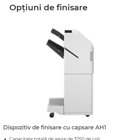
Opţiuni de finisare
Dispozitiv de finisare cu capsare AH1
Capacitate totală de ieşire de 3250 de coli