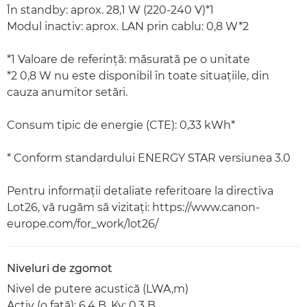
În standby: aprox. 28,1 W (220-240 V)*1
Modul inactiv: aprox. LAN prin cablu: 0,8 W*2
*1 Valoare de referinţă: măsurată pe o unitate
*2 0,8 W nu este disponibil în toate situaţiile, din
cauza anumitor setări.
Consum tipic de energie (CTE): 0,33 kWh*
* Conform standardului ENERGY STAR versiunea 3.0
Pentru informaţii detaliate referitoare la directiva
Lot26, vă rugăm să vizitaţi: https://www.canon-
europe.com/for_work/lot26/
Niveluri de zgomot
Nivel de putere acustică (LWA,m)
Activ (o faţă): 6,4 B, Kv: 0,3 B