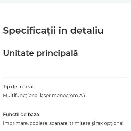
Prezentare generală
Specificaţii
Specificaţii în detaliu
Asistenţă
Unitate principală
Descărcare PDF
Tip de aparat
Multifuncţional laser monocrom A3
Funcţii de bază
Imprimare, copiere, scanare, trimitere şi fax opţional