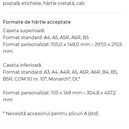
poştală, etichete, hârtie cretată, calc
Formate de hârtie acceptate
Caseta superioară:
Format standard: A4, A5, A5R, A6R, B5
Format personalizat: 105,0 x 148,0 mm – 297,0 x 215,9
mm
Caseta inferioară:
Format standard: A3, A4, A4R, A5, A5R, A6R, B4, B5,
B5R, COM 10 nr. 10*, Monarch*, DL*
Format personalizat: 105 x 148 mm – 304,8 x 457,2
mm
* Necesită accesoriul pentru plicuri A (std)