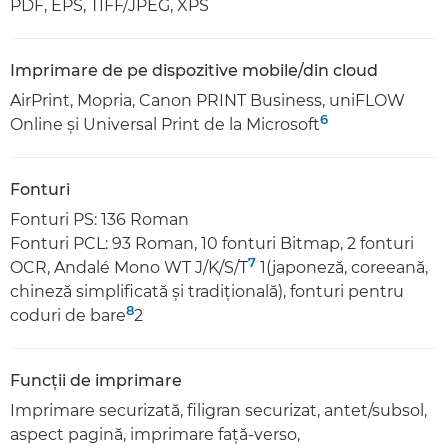
PDF, EPS, TIFF/JPEG, XPS
Imprimare de pe dispozitive mobile/din cloud
AirPrint, Mopria, Canon PRINT Business, uniFLOW
6
Online şi Universal Print de la Microsoft
Fonturi
Fonturi PS: 136 Roman
Fonturi PCL: 93 Roman, 10 fonturi Bitmap, 2 fonturi
7
OCR, Andalé Mono WT J/K/S/T
1(japoneză, coreeană,
chineză simplificată şi tradiţională), fonturi pentru
8
coduri de bare
2
Funcţii de imprimare
Imprimare securizată, filigran securizat, antet/subsol,
aspect pagină, imprimare faţă-verso,