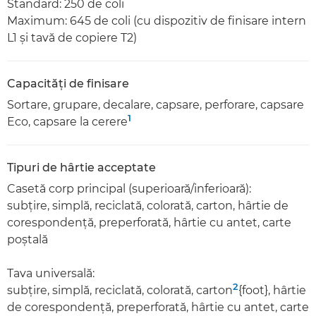
Standard: 250 de coli
Maximum: 645 de coli (cu dispozitiv de finisare intern
L1 şi tavă de copiere T2)
Capacităţi de finisare
Sortare, grupare, decalare, capsare, perforare, capsare
1
Eco, capsare la cerere
Tipuri de hârtie acceptate
Casetă corp principal (superioară/inferioară):
subţire, simplă, reciclată, colorată, carton, hârtie de
corespondenţă, preperforată, hârtie cu antet, carte
poştală
Tava universală:
2
subţire, simplă, reciclată, colorată, carton
{foot}, hârtie
de corespondenţă, preperforată, hârtie cu antet, carte