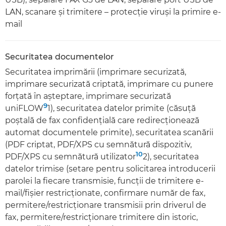
LAN, scanare şi trimitere – protecţie viruşi la primire e-
mail
Securitatea documentelor
Securitatea imprimării (imprimare securizată,
imprimare securizată criptată, imprimare cu punere
forţată în aşteptare, imprimare securizată
9
uniFLOW
1), securitatea datelor primite (căsuţă
poştală de fax confidenţială care redirecţionează
automat documentele primite), securitatea scanării
(PDF criptat, PDF/XPS cu semnătură dispozitiv,
10
PDF/XPS cu semnătură utilizator
2), securitatea
datelor trimise (setare pentru solicitarea introducerii
parolei la fiecare transmisie, funcţii de trimitere e-
mail/fişier restricţionate, confirmare număr de fax,
permitere/restricţionare transmisii prin driverul de
fax, permitere/restricţionare trimitere din istoric,