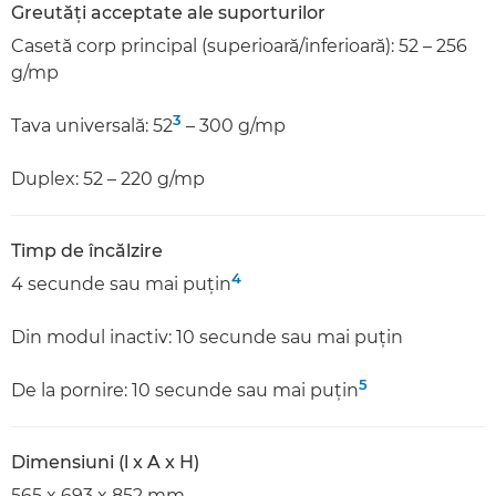
Greutăţi acceptate ale suporturilor
Casetă corp principal (superioară/inferioară): 52 – 256
g/mp
3
Tava universală: 52
– 300 g/mp
Duplex: 52 – 220 g/mp
Timp de încălzire
4
4 secunde sau mai puţin
Din modul inactiv: 10 secunde sau mai puţin
5
De la pornire: 10 secunde sau mai puţin
Dimensiuni (l x A x H)
565 x 693 x 852 mm