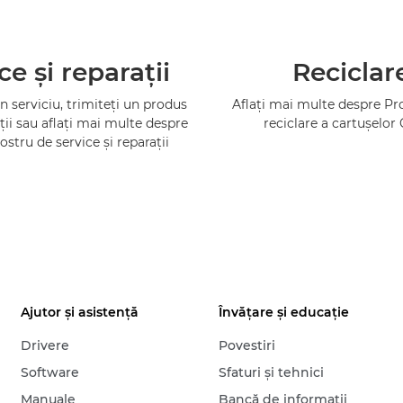
ce şi reparaţii
Reciclar
 serviciu, trimiteţi un produs
Aflaţi mai multe despre P
ţii sau aflaţi mai multe despre
reciclare a cartuşelor
ostru de service şi reparaţii
Ajutor şi asistenţă
Învăţare şi educaţie
Drivere
Povestiri
Software
Sfaturi şi tehnici
Manuale
Bancă de informaţii