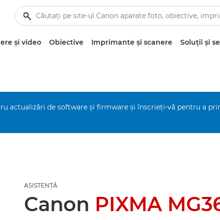
re şi video
Obiective
Imprimante şi scanere
Soluţii şi se
ru actualizări de software şi firmware şi înscrieţi-vă pentru a pr
ASISTENŢĂ
Canon
PIXMA MG3