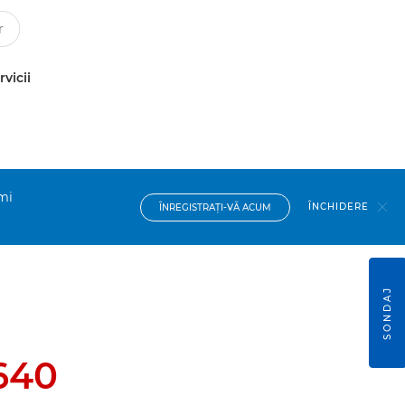
rvicii
imi
ÎNCHIDERE
ÎNREGISTRAŢI-VĂ ACUM
SONDAJ
640