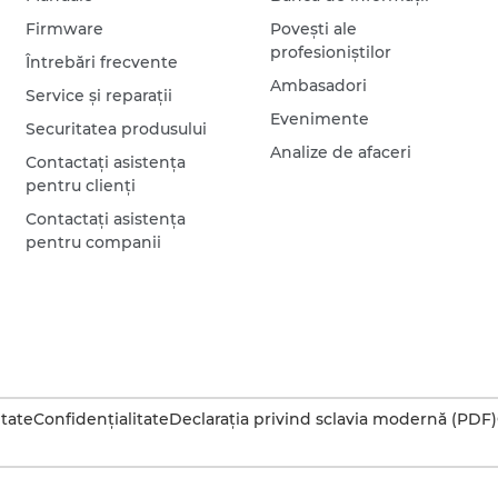
Firmware
Poveşti ale
profesioniştilor
Întrebări frecvente
Ambasadori
Service şi reparaţii
Evenimente
Securitatea produsului
Analize de afaceri
Contactaţi asistenţa
pentru clienţi
Contactaţi asistenţa
pentru companii
itate
Confidenţialitate
Declaraţia privind sclavia modernă (PDF)