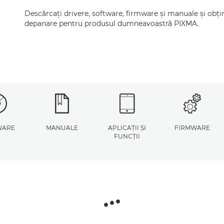
Descărcaţi drivere, software, firmware şi manuale şi obţin
depanare pentru produsul dumneavoastră PIXMA.
WARE
MANUALE
APLICAŢII ŞI
FIRMWARE
FUNCŢII