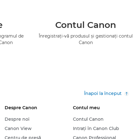
e
Contul Canon
rogramul de
Înregistraţi-vă produsul şi gestionaţi contul
 Canon
Canon
Înapoi la început
Despre Canon
Contul meu
Despre noi
Contul Canon
Canon View
Intraţi în Canon Club
Centru de presă
Canon Professional