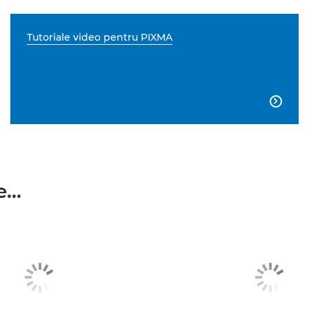
Tutoriale video pentru PIXMA

...