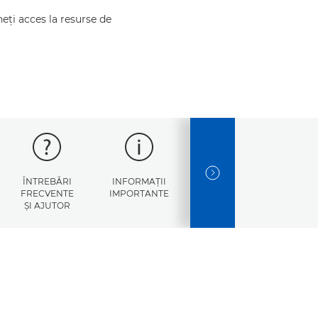
eţi acces la resurse de
NEXT SLIDE
ÎNTREBĂRI
INFORMAŢII
CODURI DE
SPEC
FRECVENTE
IMPORTANTE
EROARE
ŞI AJUTOR