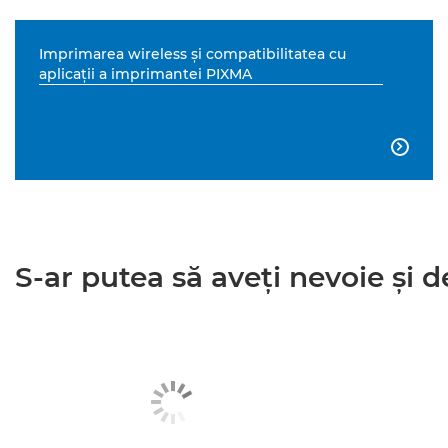
Imprimarea wireless şi compatibilitatea cu
aplicaţii a imprimantei PIXMA

S-ar putea să aveţi nevoie şi de