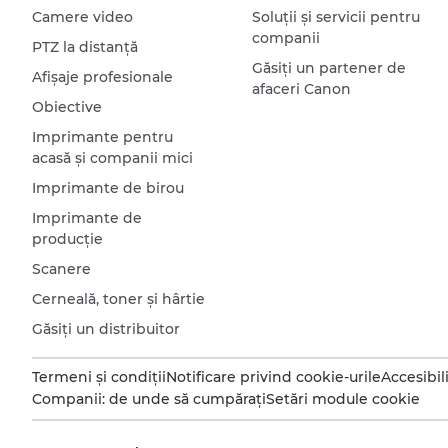
Camere video
Soluţii şi servicii pentru
companii
PTZ la distanţă
Găsiţi un partener de
Afişaje profesionale
afaceri Canon
Obiective
Imprimante pentru
acasă şi companii mici
Imprimante de birou
Imprimante de
producţie
Scanere
Cerneală, toner şi hârtie
Găsiţi un distribuitor
Termeni şi condiţii
Notificare privind cookie-urile
Accesibil
Companii: de unde să cumpăraţi
Setări module cookie