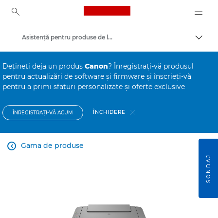
Canon Logo, back to ho
Asistenţă pentru produse de larg consum
Comut
Canon
Deţineţi deja un produs
Canon
? Înregistraţi-vă produsul
pentru actualizări de software şi firmware şi înscrieţi-vă
pentru a primi sfaturi personalizate şi oferte exclusive
ÎNCHIDERE
ÎNREGISTRAŢI-VĂ ACUM
Gama de produse

SONDAJ