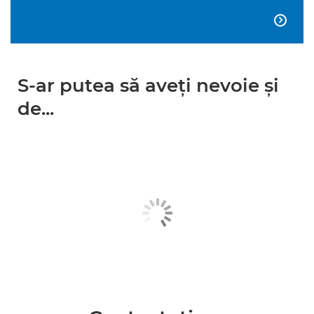

S-ar putea să aveţi nevoie şi
de...