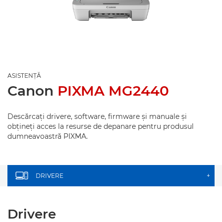
ASISTENŢĂ
Canon
PIXMA MG2440
Descărcaţi drivere, software, firmware şi manuale şi
obţineţi acces la resurse de depanare pentru produsul
dumneavoastră PIXMA.
DRIVERE
+
Drivere