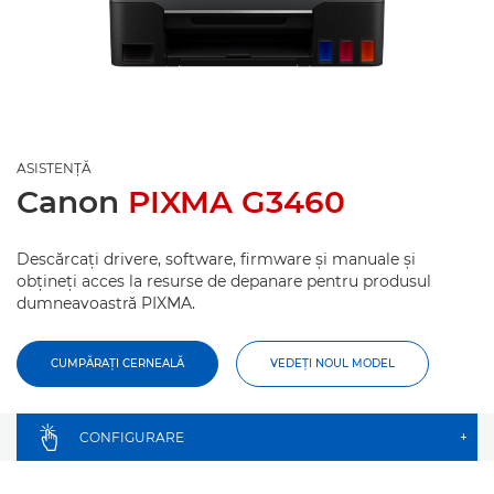
ASISTENŢĂ
Canon
PIXMA G3460
Descărcaţi drivere, software, firmware şi manuale şi
obţineţi acces la resurse de depanare pentru produsul
dumneavoastră PIXMA.
CUMPĂRAŢI CERNEALĂ
VEDEŢI NOUL MODEL
CONFIGURARE
+