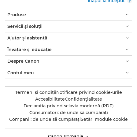
Înapoi la început
Produse
Servicii şi soluţii
Ajutor şi asistenţă
Învăţare şi educaţie
Despre Canon
Contul meu
Termeni şi condiţii
Notificare privind cookie-urile
Accesibilitate
Confidenţialitate
Declaraţia privind sclavia modernă (PDF)
Consumatori: de unde să cumpăraţi
Companii: de unde să cumpăraţi
Setări module cookie
Canon Romania