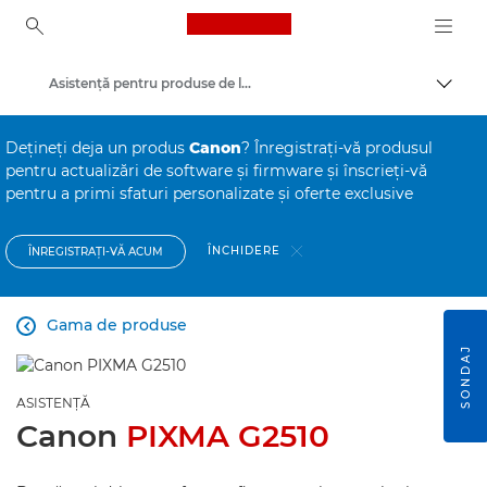
Canon Logo, back to ho
Asistenţă pentru produse de larg consum
Comut
Canon
Deţineţi deja un produs
Canon
? Înregistraţi-vă produsul
pentru actualizări de software şi firmware şi înscrieţi-vă
pentru a primi sfaturi personalizate şi oferte exclusive
ÎNCHIDERE
ÎNREGISTRAŢI-VĂ ACUM
Gama de produse

SONDAJ
ASISTENŢĂ
Canon
PIXMA G2510