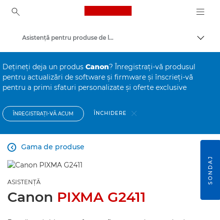
Canon Logo, back to ho
Asistenţă pentru produse de larg consum
Comut
Canon
Deţineţi deja un produs
Canon
? Înregistraţi-vă produsul
pentru actualizări de software şi firmware şi înscrieţi-vă
pentru a primi sfaturi personalizate şi oferte exclusive
ÎNCHIDERE
ÎNREGISTRAŢI-VĂ ACUM
Gama de produse

SONDAJ
ASISTENŢĂ
Canon
PIXMA G2411