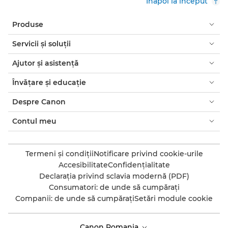
Înapoi la început
Produse
Servicii şi soluţii
Ajutor şi asistenţă
Învăţare şi educaţie
Despre Canon
Contul meu
Termeni şi condiţii
Notificare privind cookie-urile
Accesibilitate
Confidenţialitate
Declaraţia privind sclavia modernă (PDF)
Consumatori: de unde să cumpăraţi
Companii: de unde să cumpăraţi
Setări module cookie
Canon Romania