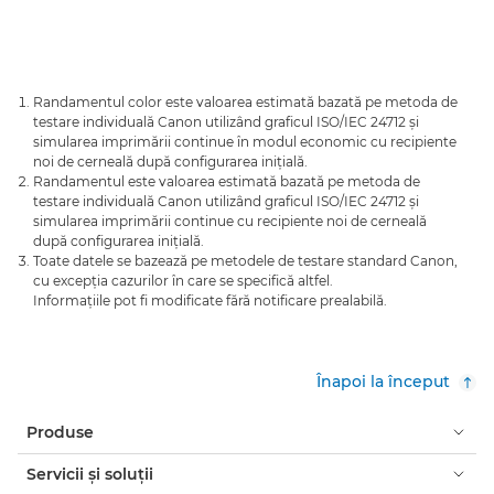
Randamentul color este valoarea estimată bazată pe metoda de
testare individuală Canon utilizând graficul ISO/IEC 24712 şi
simularea imprimării continue în modul economic cu recipiente
noi de cerneală după configurarea iniţială.
Randamentul este valoarea estimată bazată pe metoda de
testare individuală Canon utilizând graficul ISO/IEC 24712 şi
simularea imprimării continue cu recipiente noi de cerneală
după configurarea iniţială.
Toate datele se bazează pe metodele de testare standard Canon,
cu excepţia cazurilor în care se specifică altfel.
Informaţiile pot fi modificate fără notificare prealabilă.
Înapoi la început
Produse
Servicii şi soluţii