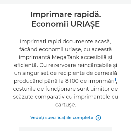
Prezentare generală
Imprimare rapidă.
Economii URIAŞE
Specificaţii
Asistenţă
Imprimaţi rapid documente acasă,
făcând economii uriaşe, cu această
CUMPĂRAŢI CERNEALĂ
imprimantă MegaTank accesibilă şi
eficientă. Cu rezervoare reîncărcabile şi
un singur set de recipiente de cerneală
1
producând până la 8.100 de imprimări
,
costurile de funcţionare sunt uimitor de
scăzute comparativ cu imprimantele cu
cartuşe.
Vedeţi specificaţiile complete
