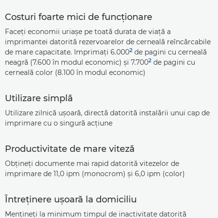
Costuri foarte mici de funcţionare
Faceţi economii uriaşe pe toată durata de viaţă a
imprimantei datorită rezervoarelor de cerneală reîncărcabile
2
de mare capacitate. Imprimaţi 6.000
de pagini cu cerneală
2
neagră (7.600 în modul economic) şi 7.700
de pagini cu
cerneală color (8.100 în modul economic)
Utilizare simplă
Utilizare zilnică uşoară, directă datorită instalării unui cap de
imprimare cu o singură acţiune
Productivitate de mare viteză
Obţineţi documente mai rapid datorită vitezelor de
imprimare de 11,0 ipm (monocrom) şi 6,0 ipm (color)
Întreţinere uşoară la domiciliu
Menţineţi la minimum timpul de inactivitate datorită