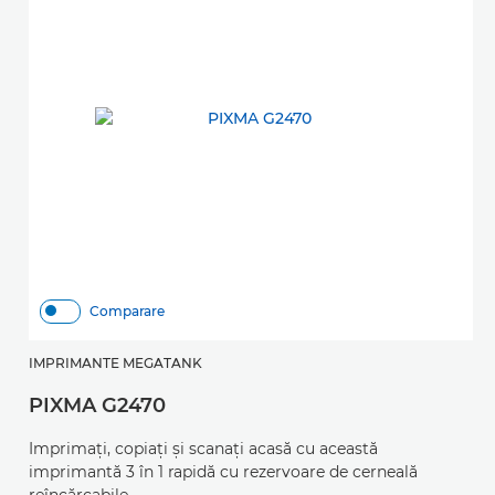
Comparare
IMPRIMANTE MEGATANK
I
PIXMA G2470
P
Imprimaţi, copiaţi şi scanaţi acasă cu această
Im
imprimantă 3 în 1 rapidă cu rezervoare de cerneală
i
reîncărcabile
ce