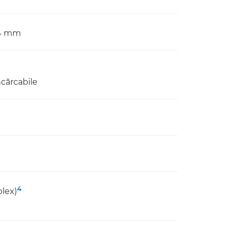
3,4 mm
cărcabile
4
lex)