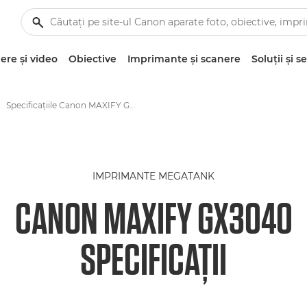
re şi video
Obiective
Imprimante şi scanere
Soluţii şi se
Specificaţiile Canon MAXIFY GX3040
IMPRIMANTE MEGATANK
CANON MAXIFY GX3040
SPECIFICAŢII