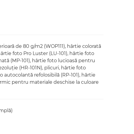
erioară de 80 g/m2 (WOP111), hârtie colorată
tie foto Pro Luster (LU-101), hârtie foto
 mată (MP-101), hârtie foto lucioasă pentru
rezoluţie (HR-101N), plicuri, hârtie foto
o autocolantă refolosibilă (RP-101), hârtie
ermic pentru materiale deschise la culoare
implă)