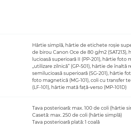
Hârtie simplă, hârtie de etichete roşie sup
de birou Canon Oce de 80 g/m2 (SAT213), hâr
lucioasă superioară II (PP-201), hârtie foto
„utilizare zilnică” (GP-501), hârtie de înaltă 
semilucioasă superioară (SG-201), hârtie fot
foto magnetică (MG-101), coli cu transfer t
(LF-101), hârtie mată faţă-verso (MP-101D)
Tava posterioară: max. 100 de coli (hârtie s
Casetă: max. 250 de coli (hârtie simplă)
Tava posterioară plată: 1 coală