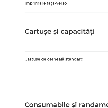
Imprimare faţă-verso
Cartuşe şi capacităţi
Cartuşe de cerneală standard
Consumabile şi randam