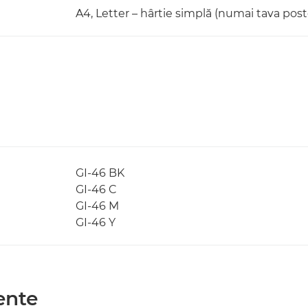
A4, Letter – hârtie simplă (numai tava post
GI-46 BK
GI-46 C
GI-46 M
GI-46 Y
ente