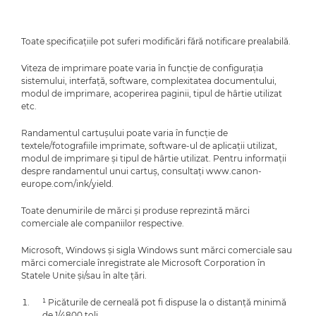
Toate specificaţiile pot suferi modificări fără notificare prealabilă.
Viteza de imprimare poate varia în funcţie de configuraţia
sistemului, interfaţă, software, complexitatea documentului,
modul de imprimare, acoperirea paginii, tipul de hârtie utilizat
etc.
Randamentul cartuşului poate varia în funcţie de
textele/fotografiile imprimate, software-ul de aplicaţii utilizat,
modul de imprimare şi tipul de hârtie utilizat. Pentru informaţii
despre randamentul unui cartuş, consultaţi www.canon-
europe.com/ink/yield.
Toate denumirile de mărci şi produse reprezintă mărci
comerciale ale companiilor respective.
Microsoft, Windows şi sigla Windows sunt mărci comerciale sau
mărci comerciale înregistrate ale Microsoft Corporation în
Statele Unite şi/sau în alte ţări.
¹ Picăturile de cerneală pot fi dispuse la o distanţă minimă
de 1/4800 ţoli