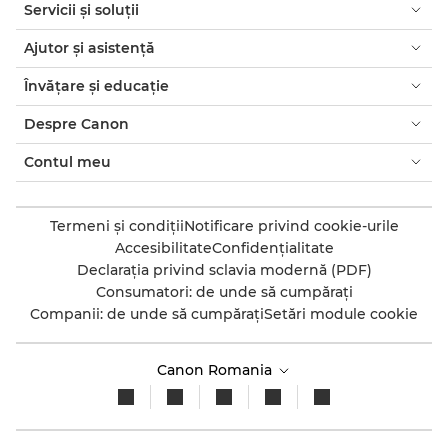
Servicii şi soluţii
Ajutor şi asistenţă
Învăţare şi educaţie
Despre Canon
Contul meu
Termeni şi condiţii
Notificare privind cookie-urile
Accesibilitate
Confidenţialitate
Declaraţia privind sclavia modernă (PDF)
Consumatori: de unde să cumpăraţi
Companii: de unde să cumpăraţi
Setări module cookie
Canon Romania