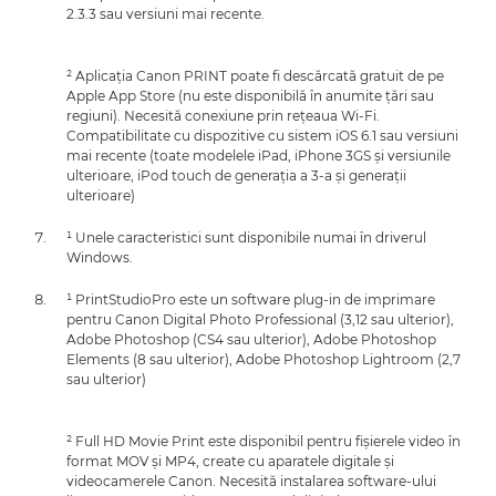
2.3.3 sau versiuni mai recente.
² Aplicaţia Canon PRINT poate fi descărcată gratuit de pe
Apple App Store (nu este disponibilă în anumite ţări sau
regiuni). Necesită conexiune prin reţeaua Wi-Fi.
Compatibilitate cu dispozitive cu sistem iOS 6.1 sau versiuni
mai recente (toate modelele iPad, iPhone 3GS şi versiunile
ulterioare, iPod touch de generaţia a 3-a şi generaţii
ulterioare)
¹ Unele caracteristici sunt disponibile numai în driverul
Windows.
¹ PrintStudioPro este un software plug-in de imprimare
pentru Canon Digital Photo Professional (3,12 sau ulterior),
Adobe Photoshop (CS4 sau ulterior), Adobe Photoshop
Elements (8 sau ulterior), Adobe Photoshop Lightroom (2,7
sau ulterior)
² Full HD Movie Print este disponibil pentru fişierele video în
format MOV şi MP4, create cu aparatele digitale şi
videocamerele Canon. Necesită instalarea software-ului