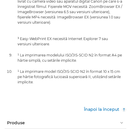
livrat cu camera video sau aparatul digital Canon pe care s-a
înregistrat filmul. Fişierele MOV necesită: ZoomBrowser EX /
ImageBrowser (versiunea 6.5 sau versiuni ulterioare),
fişierele MP4 necesită: ImageBrowser EX (versiunea 1.0 sau
versiuni ulterioare).
³ Easy-WebPrint EX necesită Internet Explorer 7 sau
versiuni ulterioare.
¹ La imprimarea modelului ISO/JIS-SCID N2 în format A4 pe
hârtie simplă, cu setările implicite.
¹ La imprimare model ISO/JIS-SCID N2 în format 10 x 15 cm
pe hârtie fotografică lucioasă superioară II, utilizând setările
implicite.
Înapoi la început
Produse