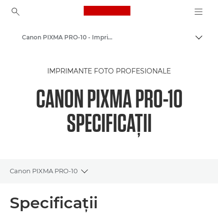
Canon Logo, back to ho
Canon PIXMA PRO-10 - Imprimante foto cu jet de cerneală
Comut
Canon
IMPRIMANTE FOTO PROFESIONALE
Imprimante Canon
CANON PIXMA PRO-10
SPECIFICAŢII
Canon PIXMA PRO-10
Toggle breadcrumbs
Prezentare generală
Specificaţii