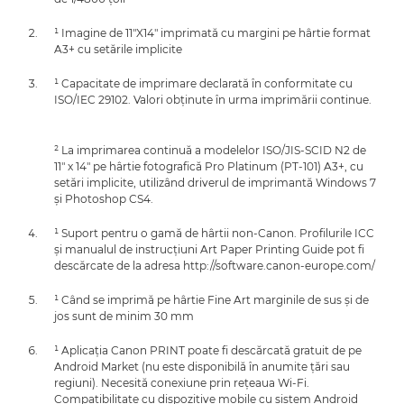
¹ Imagine de 11"X14" imprimată cu margini pe hârtie format
A3+ cu setările implicite
¹ Capacitate de imprimare declarată în conformitate cu
ISO/IEC 29102. Valori obţinute în urma imprimării continue.
² La imprimarea continuă a modelelor ISO/JIS-SCID N2 de
11" x 14" pe hârtie fotografică Pro Platinum (PT-101) A3+, cu
setări implicite, utilizând driverul de imprimantă Windows 7
şi Photoshop CS4.
¹ Suport pentru o gamă de hârtii non-Canon. Profilurile ICC
şi manualul de instrucţiuni Art Paper Printing Guide pot fi
descărcate de la adresa http://software.canon-europe.com/
¹ Când se imprimă pe hârtie Fine Art marginile de sus şi de
jos sunt de minim 30 mm
¹ Aplicaţia Canon PRINT poate fi descărcată gratuit de pe
Android Market (nu este disponibilă în anumite ţări sau
regiuni). Necesită conexiune prin reţeaua Wi-Fi.
Compatibilitate cu dispozitive mobile cu sistem Android