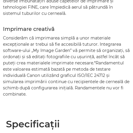
diverse îmbunătăţiri aduse capetelor de imprimare şi
tehnologiei FINE, care împiedică aerul să pătrundă în
sistemul tuburilor cu cerneală.
Imprimare creativă
Considerăm că imprimarea simplă a unor materiale
excepţionale ar trebui să fie accesibilă tuturor. Integrarea
software-ului „My Image Garden” vă permite să organizaţi, să
ordonaţi şi să editaţi fotografiile cu uşurinţă, astfel încât să
puteţi crea materialele imprimate necesare.*Randamentul
este valoarea estimată bazată pe metoda de testare
individuală Canon utilizând graficul ISO/IEC 24712 şi
simularea imprimării continue cu recipientele de cerneală de
schimb după configurarea iniţială. Randamentele nu vor fi
combinate.
Specificaţii