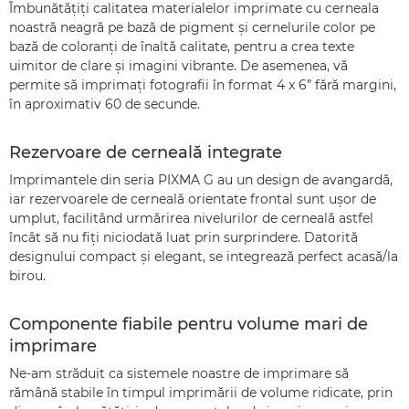
Îmbunătăţiţi calitatea materialelor imprimate cu cerneala
noastră neagră pe bază de pigment şi cernelurile color pe
bază de coloranţi de înaltă calitate, pentru a crea texte
uimitor de clare şi imagini vibrante. De asemenea, vă
permite să imprimaţi fotografii în format 4 x 6” fără margini,
în aproximativ 60 de secunde.
Rezervoare de cerneală integrate
Imprimantele din seria PIXMA G au un design de avangardă,
iar rezervoarele de cerneală orientate frontal sunt uşor de
umplut, facilitând urmărirea nivelurilor de cerneală astfel
încât să nu fiţi niciodată luat prin surprindere. Datorită
designului compact şi elegant, se integrează perfect acasă/la
birou.
Componente fiabile pentru volume mari de
imprimare
Ne-am străduit ca sistemele noastre de imprimare să
rămână stabile în timpul imprimării de volume ridicate, prin