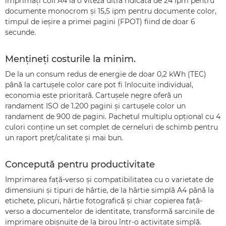
imprimaţi coli A4 la o viteză ultra ridicată de 24 ipm pentru
documente monocrom şi 15,5 ipm pentru documente color,
timpul de ieşire a primei pagini (FPOT) fiind de doar 6
secunde.
Menţineţi costurile la minim.
De la un consum redus de energie de doar 0,2 kWh (TEC)
până la cartuşele color care pot fi înlocuite individual,
economia este prioritară. Cartuşele negre oferă un
randament ISO de 1.200 pagini şi cartuşele color un
randament de 900 de pagini. Pachetul multiplu opţional cu 4
culori conţine un set complet de cerneluri de schimb pentru
un raport preţ/calitate şi mai bun.
Concepută pentru productivitate
Imprimarea faţă-verso şi compatibilitatea cu o varietate de
dimensiuni şi tipuri de hârtie, de la hârtie simplă A4 până la
etichete, plicuri, hârtie fotografică şi chiar copierea faţă-
verso a documentelor de identitate, transformă sarcinile de
imprimare obişnuite de la birou într-o activitate simplă.