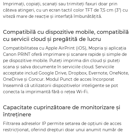
Imprimaţi, copiaţi, scanaţi sau trimiteţi faxuri doar prin
câteva atingeri, cu un ecran tactil color TFT de 7,5 cm (3”) cu
viteză mare de reacţie şi interfaţă îmbunătăţită.
Compatibilă cu dispozitive mobile, compatibilă
cu servicii cloud şi pregătită de lucru
Compatibilitatea cu Apple AirPrint (iOS), Mopria şi aplicaţia
Canon PRINT oferă imprimare şi scanare rapide şi simple de
pe dispozitive mobile. Puteţi imprima din cloud şi puteţi
scana şi salva documente în serviciile cloud. Serviciile
acceptate includ Google Drive, Dropbox, Evernote, OneNote,
OneDrive şi Concur. Modul Punct de acces încorporat
înseamnă că utilizatorii dispozitivelor inteligente se pot
conecta la imprimantă fără o reţea Wi-Fi.
Capacitate cuprinzătoare de monitorizare şi
întreţinere
Filtrarea adreselor IP permite setarea de opţiuni de acces
restricţionat, oferind drepturi doar unui anumit număr de