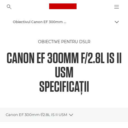
Canon Logo, back to ho
Obiectivul Canon EF 300mm f/2.8L IS II USM
Comut
Canon
OBIECTIVE PENTRU DSLR
Obiective pentru aparatele foto Canon
CANON EF 300MM F/2.8L IS II
USM
SPECIFICAŢII
Canon EF 300mm f/2.8L IS II USM
Toggle breadcrumbs