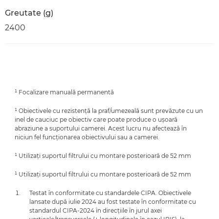
Greutate (g)
2400
¹ Focalizare manuală permanentă
¹ Obiectivele cu rezistenţă la praf/umezeală sunt prevăzute cu un
inel de cauciuc pe obiectiv care poate produce o uşoară
abraziune a suportului camerei. Acest lucru nu afectează în
niciun fel funcţionarea obiectivului sau a camerei.
¹ Utilizaţi suportul filtrului cu montare posterioară de 52 mm
¹ Utilizaţi suportul filtrului cu montare posterioară de 52 mm
Testat în conformitate cu standardele CIPA. Obiectivele
lansate după iulie 2024 au fost testate în conformitate cu
standardul CIPA-2024 în direcţiile în jurul axei