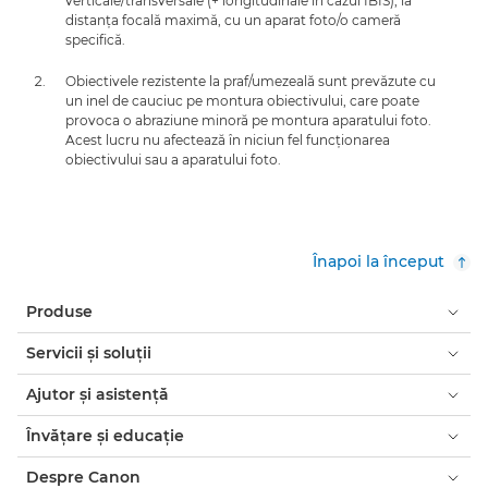
verticale/transversale (+ longitudinale în cazul IBIS), la
distanţa focală maximă, cu un aparat foto/o cameră
specifică.
Obiectivele rezistente la praf/umezeală sunt prevăzute cu
un inel de cauciuc pe montura obiectivului, care poate
provoca o abraziune minoră pe montura aparatului foto.
Acest lucru nu afectează în niciun fel funcţionarea
obiectivului sau a aparatului foto.
Înapoi la început
Produse
Servicii şi soluţii
Ajutor şi asistenţă
Învăţare şi educaţie
Despre Canon