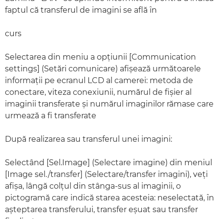
faptul că transferul de imagini se află în
curs
Selectarea din meniu a opţiunii [Communication
settings] (Setări comunicare) afişează următoarele
informaţii pe ecranul LCD al camerei: metoda de
conectare, viteza conexiunii, numărul de fişier al
imaginii transferate şi numărul imaginilor rămase care
urmează a fi transferate
După realizarea sau transferul unei imagini:
Selectând [Sel.Image] (Selectare imagine) din meniul
[Image sel./transfer] (Selectare/transfer imagini), veţi
afişa, lângă colţul din stânga-sus al imaginii, o
pictogramă care indică starea acesteia: neselectată, în
aşteptarea transferului, transfer eşuat sau transfer