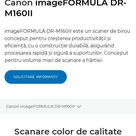
Canon
imageFORMULA DR-
M160II
imageFORMULA DR-M160II este un scaner de birou
conceput pentru creşterea productivităţii şi
eficienţă, cu o construcţie durabilă, asigurând
procesarea rapidă şi sigură a suporturilor. Conceput
pentru volume mari de scanare a hârtiei.
SOLICITARE INFORMAŢII
Canon imageFORMULA DR-M160II
Toggle breadcrumbs
Prezentare generală
Scanare color de calitate