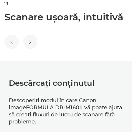
1/1
Scanare uşoară, intuitivă
SLIDE-UL ANTERIOR
SLIDE-UL URMĂTOR
Descărcaţi conţinutul
Descoperiţi modul în care Canon
imageFORMULA DR-M160II vă poate ajuta
să creaţi fluxuri de lucru de scanare fără
probleme.