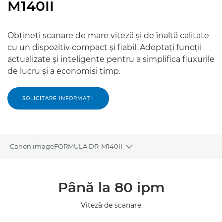
M140II
Obţineţi scanare de mare viteză şi de înaltă calitate
cu un dispozitiv compact şi fiabil. Adoptaţi funcţii
actualizate şi inteligente pentru a simplifica fluxurile
de lucru şi a economisi timp.
SOLICITARE INFORMAŢII
Canon imageFORMULA DR-M140II
Toggle breadcrumbs
Prezentare generală
Până la 80 ipm
Specificaţii
Viteză de scanare
Galerie