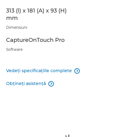
313 (l) x 181 (A) x 93 (H)
mm
Dimensiuni
CaptureOnTouch Pro
Software
Vedeţi specificaţiile complete

Obţineţi asistenţă
