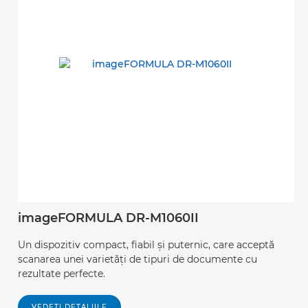
imageFORMULA DR-M1060II
C
Un dispozitiv compact, fiabil şi puternic, care acceptă
Sc
scanarea unei varietăţi de tipuri de documente cu
fo
rezultate perfecte.
of
VEDEŢI DETALIILE