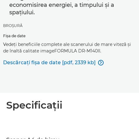
economisirea energiei, a timpului şi a
spaţiului.
BROŞURĂ
Fişa de date
Vedeţi beneficiile complete ale scanerului de mare viteză şi
de înaltă calitate imageFORMULA DR-M140II.
Descărcaţi fişa de date [pdf, 2339 kb]

Specificaţii