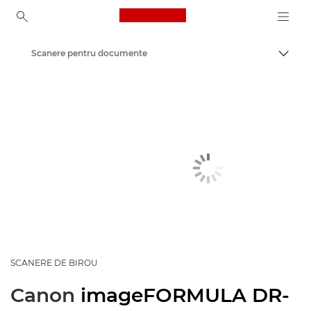
Canon Logo, back to ho
Scanere pentru documente
Comut
Canon
Soluţii şi servicii
Produse pentru companii
Scanere pentru acasă şi la birou
SCANERE DE BIROU
Canon
imageFORMULA DR-