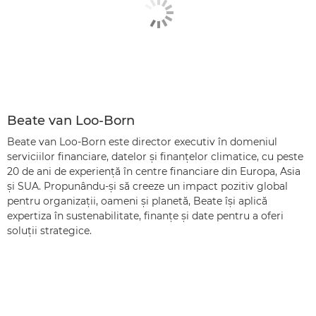
Beate van Loo-Born
Beate van Loo-Born este director executiv în domeniul
serviciilor financiare, datelor şi finanţelor climatice, cu peste
20 de ani de experienţă în centre financiare din Europa, Asia
şi SUA. Propunându-şi să creeze un impact pozitiv global
pentru organizaţii, oameni şi planetă, Beate îşi aplică
expertiza în sustenabilitate, finanţe şi date pentru a oferi
soluţii strategice.