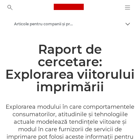
Canon Logo, back to ho
Articole pentru companii şi profesionişti
Comut
Canon
Raport de
Soluţii şi servicii
cercetare:
Ştiri
Explorarea viitorului
imprimării
Explorarea modului în care comportamentele
consumatorilor, atitudinile şi tehnologiile
actuale modelează tendinţele viitoare şi
modul în care furnizorii de servicii de
imprimare pot folosi aceste informaţii pentru