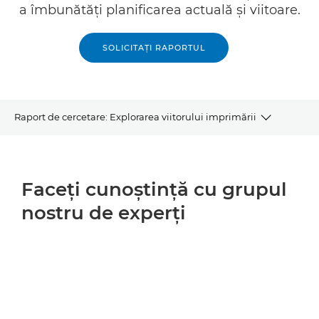
a îmbunătăţi planificarea actuală şi viitoare.
SOLICITAŢI RAPORTUL
Raport de cercetare: Explorarea viitorului imprimării
EXPERŢI ÎN INOVAŢIE
Faceţi cunoştinţă cu grupul
PREZENTARE GENERALĂ
nostru de experţi
RAPORTUL DUMNEAVOASTRĂ
SUBIECTE CHEIE