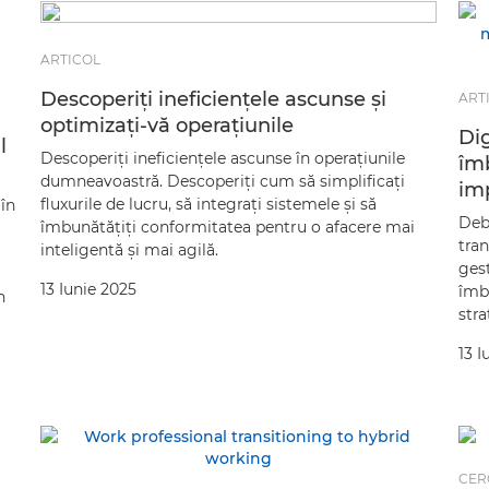
ARTICOL
Descoperiţi ineficienţele ascunse şi
ART
optimizaţi-vă operaţiunile
Dig
l
Descoperiţi ineficienţele ascunse în operaţiunile
îmb
dumneavoastră. Descoperiţi cum să simplificaţi
imp
fluxurile de lucru, să integraţi sistemele şi să
în
Debl
îmbunătăţiţi conformitatea pentru o afacere mai
tran
inteligentă şi mai agilă.
ges
13 Iunie 2025
îmb
n
stra
13 I
CER