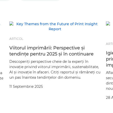
ARTICOL
ART
Viitorul imprimării: Perspective şi
Igi
tendinţe pentru 2025 şi în continuare
pr
Descoperiţi perspective cheie de la experţi în
im
inovaţie privind viitorul imprimării, sustenabilitate,
AI şi inovaţie în afaceri. Citiţi raportul şi rămâneţi cu
Afla
ea
un pas înaintea tendinţelor din domeniu.
secu
te
dint
11 Septembrie 2025
nou 
28 