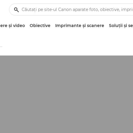
re şi video
Obiective
Imprimante şi scanere
Soluţii şi se
Articole pentru companii şi profesionişti