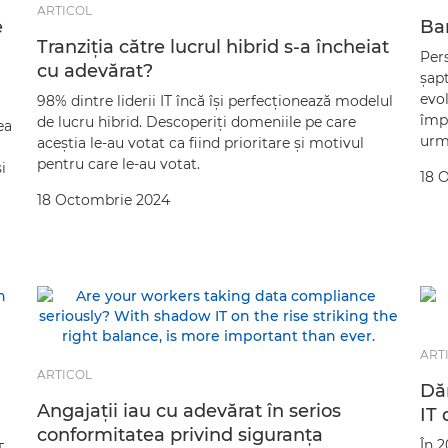
ARTICOL
e
Bar
Tranziţia către lucrul hibrid s-a încheiat
Pers
cu adevărat?
şapt
evol
98% dintre liderii IT încă îşi perfecţionează modelul
împr
de lucru hibrid. Descoperiţi domeniile pe care
ea
urmă
aceştia le-au votat ca fiind prioritare şi motivul
pentru care le-au votat.
i
18 
18 Octombrie 2024
ART
ARTICOL
Dăm
Angajaţii iau cu adevărat în serios
IT 
conformitatea privind siguranţa
În 2