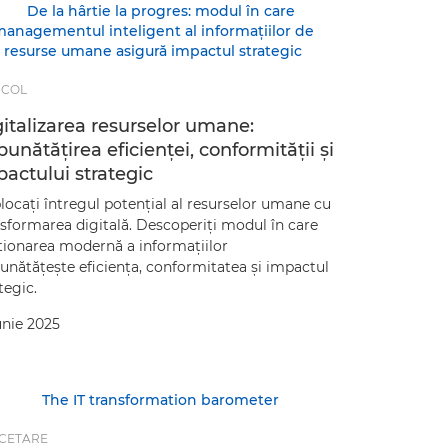
ICOL
italizarea resurselor umane:
unătăţirea eficienţei, conformităţii şi
actului strategic
ocaţi întregul potenţial al resurselor umane cu
sformarea digitală. Descoperiţi modul în care
tionarea modernă a informaţiilor
unătăţeşte eficienţa, conformitatea şi impactul
tegic.
unie 2025
CETARE