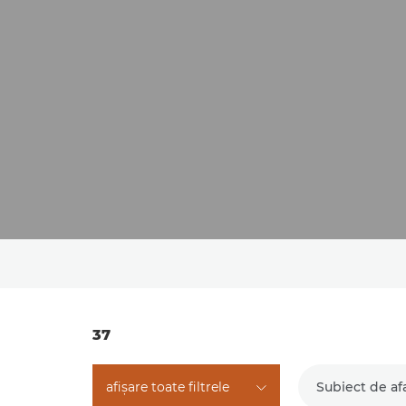
37
afişare toate filtrele
Subiect de af