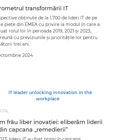
ometrul transformării IT
pective obţinute de la 1.700 de lideri IT de pe
e pieţe din EMEA cu privire la modul în care a
uat rolul lor în perioada 2019, 2021 şi 2023,
eună cu previziunile şi priorităţile lor pentru
torii trei ani.
Octombrie 2024
ICOL
 frâu liber inovaţiei: eliberăm liderii
din capcana „remedierii”
023, liderii IT au fost prinşi în capcana