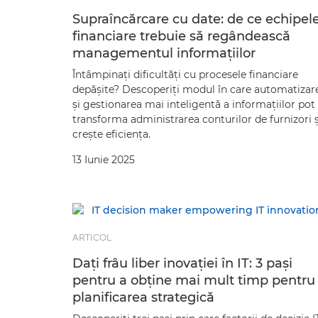
Supraîncărcare cu date: de ce echipel
financiare trebuie să regândească
managementul informaţiilor
Întâmpinaţi dificultăţi cu procesele financiare
depăşite? Descoperiţi modul în care automatizar
şi gestionarea mai inteligentă a informaţiilor pot
transforma administrarea conturilor de furnizori ş
creşte eficienţa.
13 Iunie 2025
ARTICOL
Daţi frâu liber inovaţiei în IT: 3 paşi
pentru a obţine mai mult timp pentru
planificarea strategică