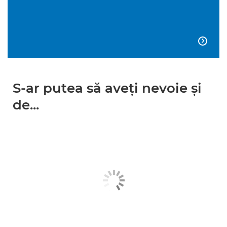

S-ar putea să aveţi nevoie şi
de...