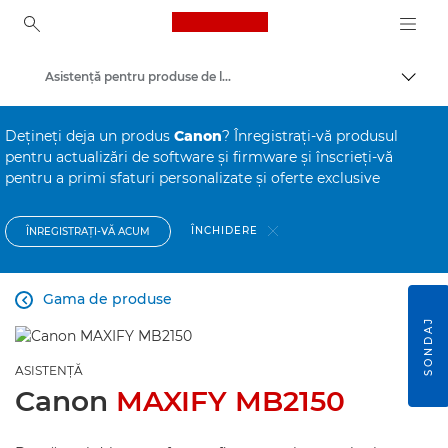
Canon Logo, back to ho
Asistenţă pentru produse de larg consum
Comut
Canon
Deţineţi deja un produs
Canon
? Înregistraţi-vă produsul
pentru actualizări de software şi firmware şi înscrieţi-vă
pentru a primi sfaturi personalizate şi oferte exclusive
ÎNCHIDERE
ÎNREGISTRAŢI-VĂ ACUM
Gama de produse

SONDAJ
ASISTENŢĂ
Canon
MAXIFY MB2150