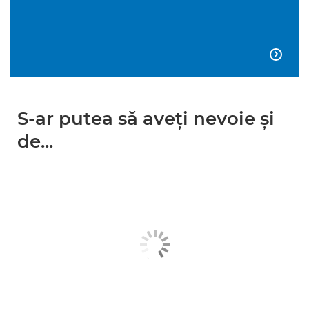

S-ar putea să aveţi nevoie şi
de...