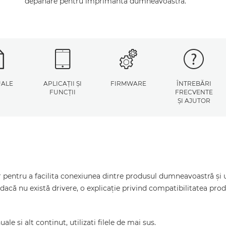
depanare pentru imprimanta dumneavoastră.
ALE
APLICAŢII ŞI
FIRMWARE
ÎNTREBĂRI
FUNCŢII
FRECVENTE
ŞI AJUTOR
pentru a facilita conexiunea dintre produsul dumneavoastră şi un
dacă nu există drivere, o explicaţie privind compatibilitatea pr
le şi alt conţinut, utilizaţi filele de mai sus.