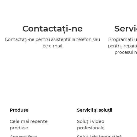
Contactaţi-ne
Servi
Contactaţi-ne pentru asistenţă la telefon sau
Programaţi un
pe e-mail
pentru repara
procesul n
Produse
Servicii şi soluţii
Cele mai recente
Soluţii video
produse
profesionale
Aparate foto
Soluţii de imagistică