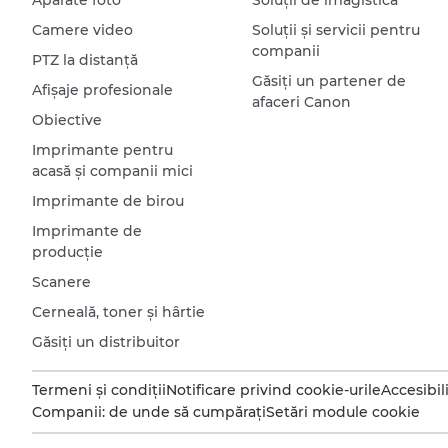
Camere video
Soluţii şi servicii pentru
companii
PTZ la distanţă
Găsiţi un partener de
Afişaje profesionale
afaceri Canon
Obiective
Imprimante pentru
acasă şi companii mici
Imprimante de birou
Imprimante de
producţie
Scanere
Cerneală, toner şi hârtie
Găsiţi un distribuitor
Termeni şi condiţii
Notificare privind cookie-urile
Accesibil
Companii: de unde să cumpăraţi
Setări module cookie