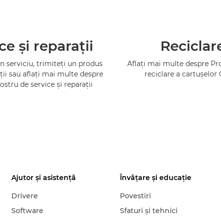
ce şi reparaţii
Reciclar
 serviciu, trimiteţi un produs
Aflaţi mai multe despre P
ţii sau aflaţi mai multe despre
reciclare a cartuşelor
ostru de service şi reparaţii
Ajutor şi asistenţă
Învăţare şi educaţie
Drivere
Povestiri
Software
Sfaturi şi tehnici