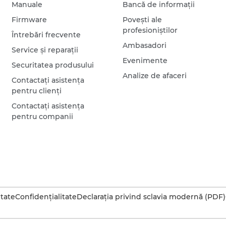
Manuale
Bancă de informaţii
Firmware
Poveşti ale
profesioniştilor
Întrebări frecvente
Ambasadori
Service şi reparaţii
Evenimente
Securitatea produsului
Analize de afaceri
Contactaţi asistenţa
pentru clienţi
Contactaţi asistenţa
pentru companii
itate
Confidenţialitate
Declaraţia privind sclavia modernă (PDF)