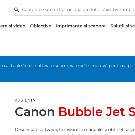
re şi video
Obiective
Imprimante şi scanere
Soluţii şi se
ru actualizări de software şi firmware şi înscrieţi-vă pentru a pr
ASISTENŢĂ
Canon
Bubble Jet 
Descărcaţi software, firmware şi manuale şi obţineţi acce