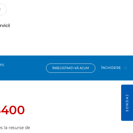
rvicii
imi
ÎNCHIDERE
ÎNREGISTRAŢI-VĂ ACUM
SONDAJ
S400
s la resurse de