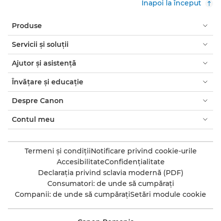
Înapoi la început
Produse
Servicii şi soluţii
Ajutor şi asistenţă
Învăţare şi educaţie
Despre Canon
Contul meu
Termeni şi condiţii
Notificare privind cookie-urile
Accesibilitate
Confidenţialitate
Declaraţia privind sclavia modernă (PDF)
Consumatori: de unde să cumpăraţi
Companii: de unde să cumpăraţi
Setări module cookie