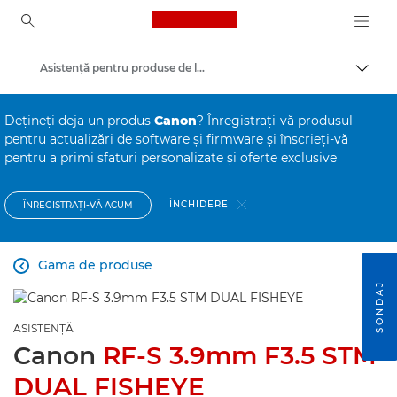
Canon Logo, back to ho
Asistenţă pentru produse de larg consum
Comut
Canon
Deţineţi deja un produs
Canon
? Înregistraţi-vă produsul
pentru actualizări de software şi firmware şi înscrieţi-vă
pentru a primi sfaturi personalizate şi oferte exclusive
ÎNCHIDERE
ÎNREGISTRAŢI-VĂ ACUM
Gama de produse

SONDAJ
ASISTENŢĂ
Canon
RF-S 3.9mm F3.5 STM
DUAL FISHEYE