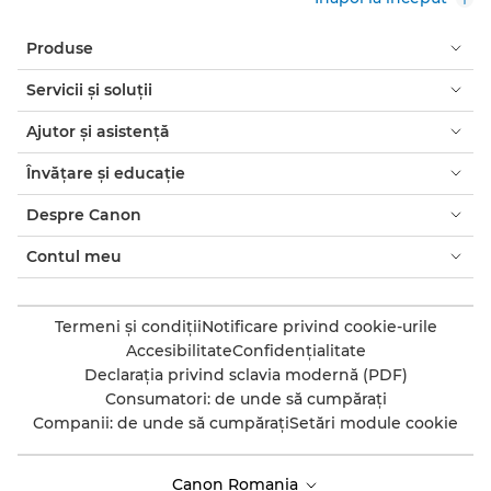
Produse
Servicii şi soluţii
Ajutor şi asistenţă
Învăţare şi educaţie
Despre Canon
Contul meu
Termeni şi condiţii
Notificare privind cookie-urile
Accesibilitate
Confidenţialitate
Declaraţia privind sclavia modernă (PDF)
Consumatori: de unde să cumpăraţi
Companii: de unde să cumpăraţi
Setări module cookie
Canon Romania