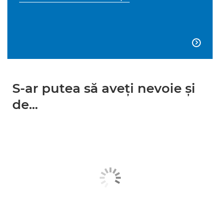

S-ar putea să aveţi nevoie şi
de...