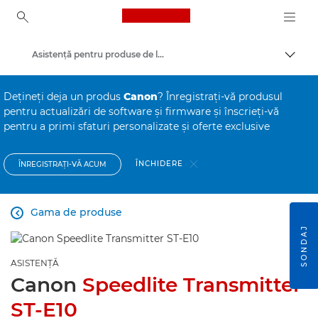
Canon Logo, back to ho
Asistenţă pentru produse de larg consum
Comut
Canon
Deţineţi deja un produs
Canon
? Înregistraţi-vă produsul
pentru actualizări de software şi firmware şi înscrieţi-vă
pentru a primi sfaturi personalizate şi oferte exclusive
ÎNCHIDERE
ÎNREGISTRAŢI-VĂ ACUM
Gama de produse

SONDAJ
ASISTENŢĂ
Canon
Speedlite Transmitter
ST-E10