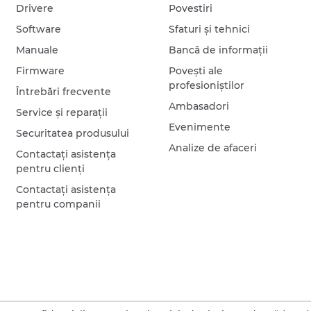
Drivere
Povestiri
Software
Sfaturi şi tehnici
Manuale
Bancă de informaţii
Firmware
Poveşti ale
profesioniştilor
Întrebări frecvente
Ambasadori
Service şi reparaţii
Evenimente
Securitatea produsului
Analize de afaceri
Contactaţi asistenţa
pentru clienţi
Contactaţi asistenţa
pentru companii