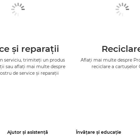
ce şi reparaţii
Reciclar
 serviciu, trimiteţi un produs
Aflaţi mai multe despre P
ţii sau aflaţi mai multe despre
reciclare a cartuşelor
ostru de service şi reparaţii
Ajutor şi asistenţă
Învăţare şi educaţie