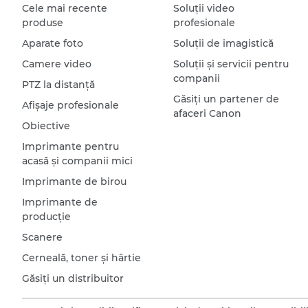
Cele mai recente
Soluţii video
produse
profesionale
Aparate foto
Soluţii de imagistică
Camere video
Soluţii şi servicii pentru
companii
PTZ la distanţă
Găsiţi un partener de
Afişaje profesionale
afaceri Canon
Obiective
Imprimante pentru
acasă şi companii mici
Imprimante de birou
Imprimante de
producţie
Scanere
Cerneală, toner şi hârtie
Găsiţi un distribuitor