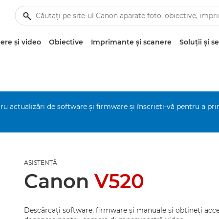
re şi video
Obiective
Imprimante şi scanere
Soluţii şi se
ru actualizări de software şi firmware şi înscrieţi-vă pentru a pr
ASISTENŢĂ
Canon
V520
Descărcaţi software, firmware şi manuale şi obţineţi acce