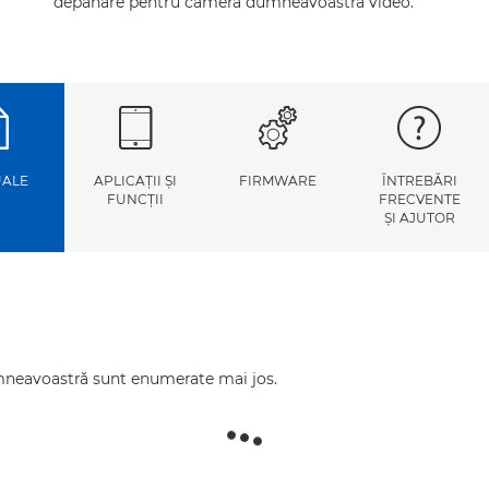
depanare pentru camera dumneavoastră video.
ALE
APLICAŢII ŞI
FIRMWARE
ÎNTREBĂRI
FUNCŢII
FRECVENTE
ŞI AJUTOR
mneavoastră sunt enumerate mai jos.