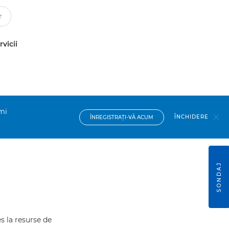
rvicii
imi
ÎNCHIDERE
ÎNREGISTRAŢI-VĂ ACUM
SONDAJ
s la resurse de