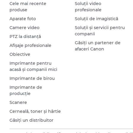
Cele mai recente
Soluţii video
produse
profesionale
Aparate foto
Soluţii de imagistică
Camere video
Soluţii şi servicii pentru
companii
PTZ la distanţă
Găsiţi un partener de
Afişaje profesionale
afaceri Canon
Obiective
Imprimante pentru
acasă şi companii mici
Imprimante de birou
Imprimante de
producţie
Scanere
Cerneală, toner şi hârtie
Găsiţi un distribuitor