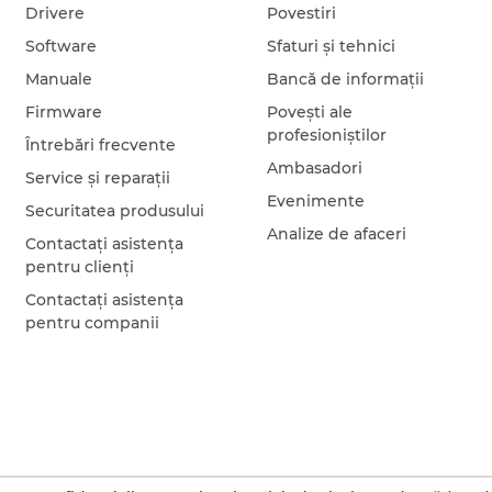
Drivere
Povestiri
Software
Sfaturi şi tehnici
Manuale
Bancă de informaţii
Firmware
Poveşti ale
profesioniştilor
Întrebări frecvente
Ambasadori
Service şi reparaţii
Evenimente
Securitatea produsului
Analize de afaceri
Contactaţi asistenţa
pentru clienţi
Contactaţi asistenţa
pentru companii