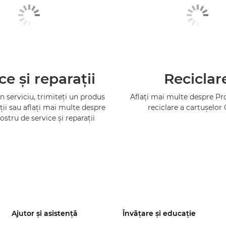
ce şi reparaţii
Reciclar
 serviciu, trimiteţi un produs
Aflaţi mai multe despre P
ţii sau aflaţi mai multe despre
reciclare a cartuşelor
ostru de service şi reparaţii
Ajutor şi asistenţă
Învăţare şi educaţie