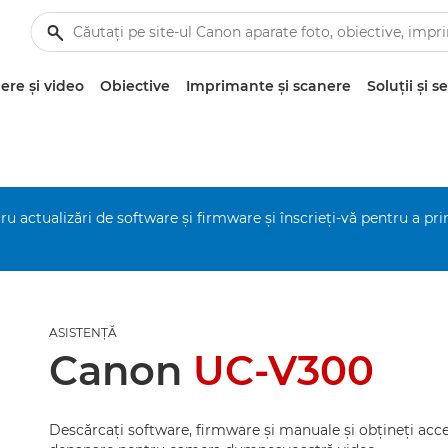
re şi video
Obiective
Imprimante şi scanere
Soluţii şi se
ru actualizări de software şi firmware şi înscrieţi-vă pentru a pr
ASISTENŢĂ
Canon
UC-V300
Descărcaţi software, firmware şi manuale şi obţineţi acce