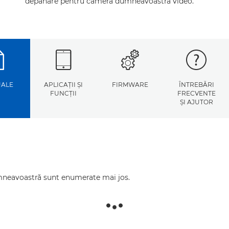
depanare pentru camera dumneavoastră video.
ALE
APLICAŢII ŞI
FIRMWARE
ÎNTREBĂRI
FUNCŢII
FRECVENTE
ŞI AJUTOR
mneavoastră sunt enumerate mai jos.